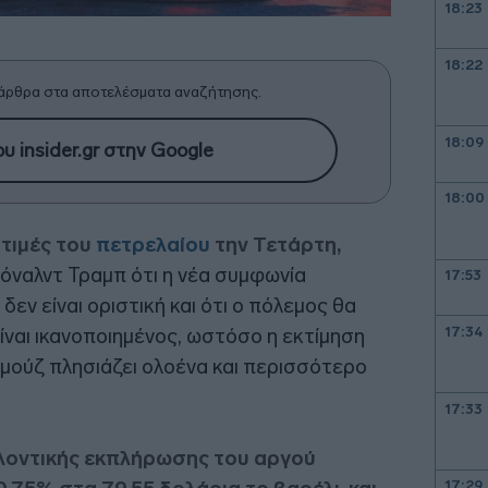
18:23
18:22
άρθρα στα αποτελέσματα αναζήτησης.
18:09
υ insider.gr στην Google
18:00
τιμές του
πετρελαίου
την Τετάρτη,
όναλντ Τραμπ ότι η νέα συμφωνία
17:53
εν είναι οριστική και ότι ο πόλεμος θα
17:34
ίναι ικανοποιημένος, ωστόσο η εκτίμηση
ρμούζ πλησιάζει ολοένα και περισσότερο
17:33
λλοντικής εκπλήρωσης του αργού
17:29