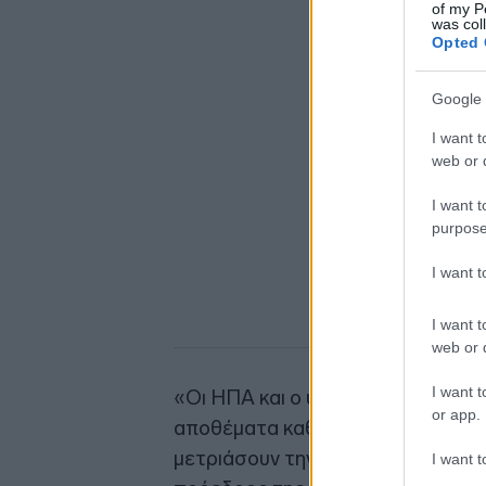
of my P
was col
Opted 
Google 
I want t
web or d
I want t
purpose
I want 
I want t
web or d
I want t
«Οι ΗΠΑ και ο υπόλοιπος κόσμος 
or app.
αποθέματα καθώς και τα εμπορικά
μετριάσουν την αναστάτωση στη 
I want t