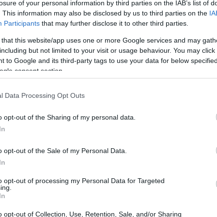
σε να συνεχίσει τους βομβαρδισμούς εάν
losure of your personal information by third parties on the IAB’s list of
. This information may also be disclosed by us to third parties on the
IA
ν «συμμορφωνόταν».
16:41
Participants
that may further disclose it to other third parties.
 that this website/app uses one or more Google services and may gath
τα αποθέματα αργού πετρελαίου των
16:35
including but not limited to your visit or usage behaviour. You may click 
μενη εβδομάδα την περασμένη
 to Google and its third-party tags to use your data for below specifi
ηκε, ωθώντας τα
συνολικά αποθέματα
ogle consent section.
πό το 1985,
καθώς ο πόλεμος συνέχισε
16:23
l Data Processing Opt Outs
ές ενέργειας, δήλωσε την Τετάρτη η
ς των ΗΠΑ.
16:11
o opt-out of the Sharing of my personal data.
In
16:00
o opt-out of the Sale of my Personal Data.
In
to opt-out of processing my Personal Data for Targeted
15:50
ing.
In
o opt-out of Collection, Use, Retention, Sale, and/or Sharing