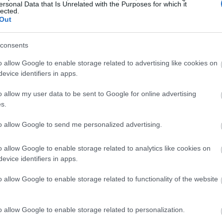
15:39
ersonal Data that Is Unrelated with the Purposes for which it
lected.
Out
15:30
consents
o allow Google to enable storage related to advertising like cookies on
15:28
evice identifiers in apps.
o allow my user data to be sent to Google for online advertising
s.
15:24
to allow Google to send me personalized advertising.
o allow Google to enable storage related to analytics like cookies on
15:12
evice identifiers in apps.
o allow Google to enable storage related to functionality of the website
συνεχίζουν να μειώνουν τα στρατηγικά
15:04
 αποθέματα, σε μια προσπάθεια να
Μέση Ανατολή», δήλωσε ο Άντι Λίποφ,
o allow Google to enable storage related to personalization.
15:01