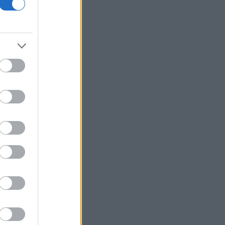
Διεθνή μέσα της Ιταλίας
ανακαλύπτουν τη διαχρονική γοητεία
της Σύρου
Τραμπ: Τα επιτόκια πρέπει να
μειωθούν, αλλά δεν εξαρτάται
αποκλειστικά από τον Γουόρς
ΙΣΑ: Έκκληση για εντατικοποίηση
μέτρων κατά των κουνουπιών λόγω
αυξημένης κυκλοφορίας του ιού
Δυτικού Νείλου στην Αττική
Σε κατάσταση κινητοποίησης Red
Code αύριο Κρήτη, Χίος, Σάμος και
Ικαρία
Η Ρωσία «βγάζει στο σφυρί» το 30%
του μεγαλύτερου αεροδρομίου της
Μόσχας
Μυτιληναίος: «Επιστρέψαμε σε τροχιά
ανάπτυξης» - Τι αναφέρει για τo
γάλλιο