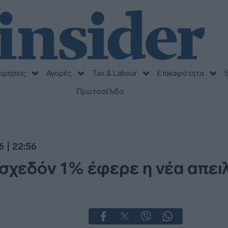
ειρήσεις
Αγορές
Tax & Labour
Επικαιρότητα
S
Πρωτοσέλιδα
 | 22:56
σχεδόν 1% έφερε η νέα απει