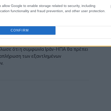
s.
o allow Google to enable storage related to security, including
cation functionality and fraud prevention, and other user protection.
A δήλωσε ότι η αγορά πετρελαίου θα
14:54
ροσφορά, με την παγκόσμια παραγωγή να
τομμύρια βαρέλια την ημέρα και τη ζήτηση
CONFIRM
μύρια.
λωσε ότι η συμφωνία Ιράν-ΗΠΑ θα πρέπει
 αναπλήρωση των εξαντλημένων
ν.