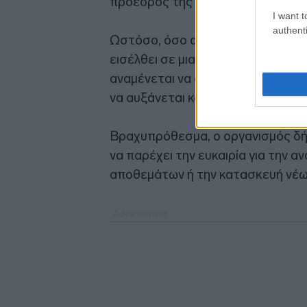
πρόεδρος της Lipow Oil Associate
I want t
authenti
Ωστόσο, όσο αφορά το 2027 ο IE
εισέλθει σε μια σημαντική υπερπ
αναμένεται να αυξηθεί κατά 8 εκα
να αυξάνεται κατά μόλις 2 εκατομ
Βραχυπρόθεσμα, ο οργανισμός δή
να παρέχει την ευκαιρία για την
αποθεμάτων ή την κατασκευή νέω