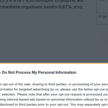
,75% στα 79,55 δολάρια το βαρέλι, και
ermediate σημείωσε άνοδο 0,97%, στα
17:28
17:15
17:13
16:54
 -
Do Not Process My Personal Information
to opt-out of the sale, sharing to third parties, or processing of your per
16:53
formation for targeted advertising by us, please use the below opt-out s
r selection. Please note that after your opt-out request is processed y
eing interest-based ads based on personal information utilized by us or
16:47
ένα μνημόνιο κατανόησης με το Ιράν δεν
disclosed to third parties prior to your opt-out. You may separately opt-