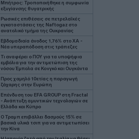
Μπήτρος: Τροποποιήθηκε η συμφωνία
εξυγίανσης θυγατρικής
Ρωσικές επιθέσεις σε πετρελαϊκές
εγκαταστάσεις της Naftogaz στο
ανατολικό τμήμα της Ουκρανίας
Εβδομαδιαία άνοδος 1,76% στο ΧΑ -
Νέα υπεραπόδοση στις τράπεζες
Τι αναφέρει ο ΠΟΥ για τα υποψήφια
εμβόλια για την αντιμετώπιση της
νόσου Έμπολα σε Κονγκό και Ουγκάντα
Προς χαμηλό 10ετίας η παραγωγή
ζάχαρης στην Ευρώπη
Επένδυση του EFA GROUP στη Fractal
- Ανάπτυξη αμυντικών τεχνολογιών σε
Ελλάδα και Κύπρο
Ο Τραμπ επιβάλλει δασμούς 15% σε
βασικά υλικά τσιπ για να αντιμετωπίσει
την Κίνα
H Ισπανία ζητά από την Ιταλία να θέσει