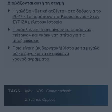
Διαβάζονται αυτή τη στιγμή
Η γαλάζια «θετική ατζέντα» στο δρόμο για το
2027 - Το παράπονο της Καρυστιανού - Στον
ΣΥΡΙΖΑ μελετούν Ιστορία
Πυρόπληκτοι: Τι σημαίνουν τα «πράσινα»,
«κίτρινα» και «κόκκινα» σπίτια για τις
αποζημιώσεις
Ποια είναι η (κυβερνητική) λίστα με τα μεγάλα
οδικά έργα και τα εκτιμώμενα
χρονοδιαγράμματα
TAGS:
Ιράν
UBS
Commerzbank
Στενά του Ορμούζ