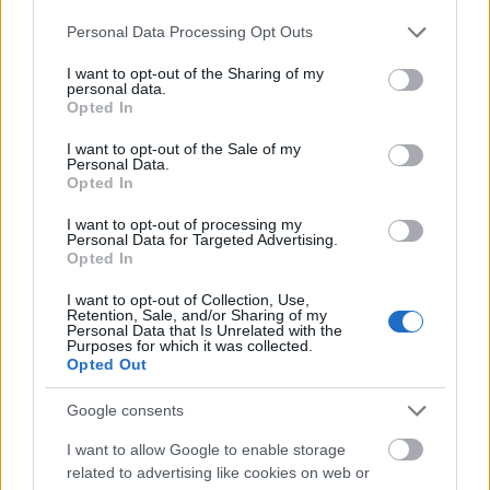
Please note that this website/app uses one or more Google
Personal Data Processing Opt Outs
services and may gather and store information including but
not limited to your visit or usage behaviour. You may click to
I want to opt-out of the Sharing of my
personal data.
grant or deny consent to Google and its third-party tags to
Opted In
use your data for below specified purposes in below Google
consent section.
I want to opt-out of the Sale of my
Personal Data.
Opted In
I want to opt-out of processing my
Personal Data for Targeted Advertising.
Opted In
I want to opt-out of Collection, Use,
Retention, Sale, and/or Sharing of my
Personal Data that Is Unrelated with the
Purposes for which it was collected.
Opted Out
Google consents
I want to allow Google to enable storage
related to advertising like cookies on web or