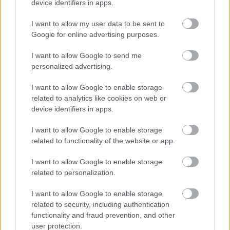
device identifiers in apps.
I want to allow my user data to be sent to
Google for online advertising purposes.
I want to allow Google to send me
personalized advertising.
Επομένως, όπως λέει η
Commerzbank
,
η
I want to allow Google to enable storage
related to analytics like cookies on web or
οικονομική ζημιά έχει ήδη συντελεστεί
,
device identifiers in apps.
αφαιρώντας περίπου 0,4 ποσοστιαίες μονάδες
από τον μέσο ρυθμό ανάπτυξης του 2026 στην
I want to allow Google to enable storage
Ευρωζώνη (ενσωματώνοντας το προαναφερθέν
related to functionality of the website or app.
μεταβατικό σενάριο των δύο μηνών).
I want to allow Google to enable storage
related to personalization.
Σε ό,τι αφορά τον πληθωρισμό, αυτός
I want to allow Google to enable storage
«σκαρφάλωσε» στο 3,2% τον Μάιο για την
related to security, including authentication
Ευρωζώνη και, ακόμη και αν τα Στενά του Ορμούζ
functionality and fraud prevention, and other
ανοίξουν και η τιμή του πετρελαίου
user protection.