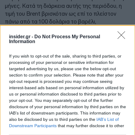
μήνες. Κατά τη διάρκεια αυτής της περιόδου, η
τιμή του Brent βρισκόταν ως επί το πλείστον
πάνω από τα 100 δολάρια το βαρέλι,
σημειώνοντας αύξηση άνω του 50%. Στο φυσικό
αέριο η αύξηση ήταν ακόμη μεγαλύτερη.
insider.gr -
Do Not Process My Personal
Information
If you wish to opt-out of the sale, sharing to third parties, or
processing of your personal or sensitive information for
targeted advertising by us, please use the below opt-out
section to confirm your selection. Please note that after your
opt-out request is processed you may continue seeing
interest-based ads based on personal information utilized by
us or personal information disclosed to third parties prior to
your opt-out. You may separately opt-out of the further
disclosure of your personal information by third parties on the
IAB’s list of downstream participants. This information may
also be disclosed by us to third parties on the
IAB’s List of
Downstream Participants
that may further disclose it to other
third parties.