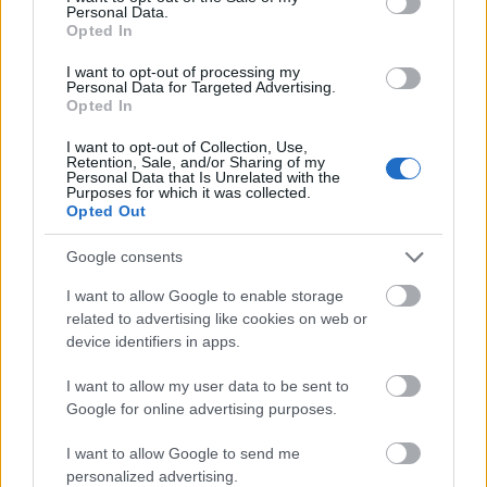
Personal Data.
Opted In
I want to opt-out of processing my
Personal Data for Targeted Advertising.
Opted In
I want to opt-out of Collection, Use,
Retention, Sale, and/or Sharing of my
Personal Data that Is Unrelated with the
Purposes for which it was collected.
Opted Out
Google consents
Για την Alpha Bank η τιμή-στόχος διαμορφώνεται
σε 4,80 ευρώ (από 4,45 ευρώ), για την Τρ.
I want to allow Google to enable storage
related to advertising like cookies on web or
Πειραιώς στα 10,15 ευρώ (από 8,95 ευρώ) και για
device identifiers in apps.
την Εθνική Τράπεζα στα 17,10 ευρώ (από 15,95
ευρώ προηγουμένως).
I want to allow my user data to be sent to
Google for online advertising purposes.
Αυξημένη τιμή-στόχος δίνει η
DB
και για την Τρ.
I want to allow Google to send me
Κύπρου στα 11,25 ευρώ, από 10,40 ευρώ
personalized advertising.