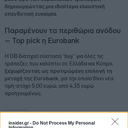
δημιουργώντας μια ιδιαίτερα ελκυστική
επενδυτική ευκαιρία
.
Παραμένουν τα περιθώρια ανόδου
– Top pick η Eurobank
Η
DB
διατηρεί σύσταση “
buy
” για όλες τις
τράπεζες που καλύπτει σε Ελλάδα και Κύπρο,
ξεχωρίζοντας ως προτιμώμενη επιλογή τη
μετοχή της Eurobank
, για την οποία δίνει νέα
τιμή-στόχο 5,00 ευρώ, από 4,35 ευρώ
προηγουμένως.
insider.gr -
Do Not Process My Personal
Information