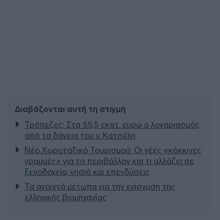
Διαβάζονται αυτή τη στιγμή
Τράπεζες: Στα 55,5 εκατ. ευρώ ο λογαριασμός
από τα δάνεια του ν. Κατσέλη
Νέο Χωροταξικό Τουρισμού: Οι νέες «κόκκινες
γραμμές» για το περιβάλλον και τι αλλάζει σε
ξενοδοχεία, νησιά και επενδύσεις
Τα ανοιχτά μέτωπα για την ενίσχυση της
ελληνικής βιομηχανίας