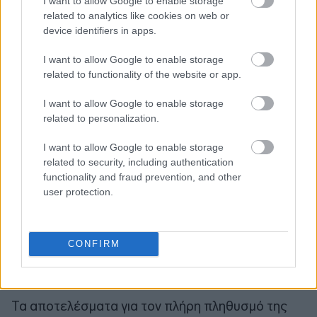
I want to allow Google to enable storage
παράλληλα με ορμονοθεραπεία ήταν εν ζωή και
related to analytics like cookies on web or
χωρίς υποτροπή του καρκίνου του μαστού
device identifiers in apps.
• Το 93,6% των ατόμων που έλαβαν μόνο
I want to allow Google to enable storage
ορμονοθεραπεία ήταν επίσης εν ζωή και χωρίς
related to functionality of the website or app.
υποτροπή
• Μόνο το 2% των ασθενών με χαμηλή
I want to allow Google to enable storage
related to personalization.
βαθμολογία στο τεστ Prosigna που έλαβαν
χημειοθεραπεία θα ωφεληθούν από αυτή.
I want to allow Google to enable storage
Αυτό υποδηλώνει ότι για τις ασθενείς με χαμηλές
related to security, including authentication
βαθμολογίες Prosigna, η χημειοθεραπεία
functionality and fraud prevention, and other
user protection.
προσφέρει ελάχιστο ή καθόλου πρόσθετο
όφελος. Οι ερευνητές εκτιμούν ότι περισσότεροι
από 5.000 ασθενείς του NHS ετησίως θα
CONFIRM
μπορούσαν να αποφύγουν τη χημειοθεραπεία,
χάρη σε αυτή την κλινική μελέτη.
Τα αποτελέσματα για τον πλήρη πληθυσμό της