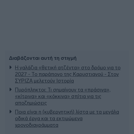
Διαβάζονται αυτή τη στιγμή
Η γαλάζια «θετική ατζέντα» στο δρόμο για το
2027 - Το παράπονο της Καρυστιανού - Στον
ΣΥΡΙΖΑ μελετούν Ιστορία
Πυρόπληκτοι: Τι σημαίνουν τα «πράσινα»,
«κίτρινα» και «κόκκινα» σπίτια για τις
αποζημιώσεις
Ποια είναι η (κυβερνητική) λίστα με τα μεγάλα
οδικά έργα και τα εκτιμώμενα
χρονοδιαγράμματα