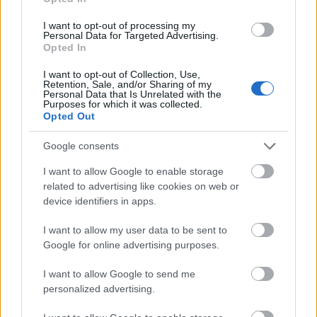
I want to opt-out of processing my
Personal Data for Targeted Advertising.
Opted In
Το χαμηλό σκορ στο τεστ
I want to opt-out of Collection, Use,
Retention, Sale, and/or Sharing of my
συνεπάγεται ελάχιστο ή καθόλου
Personal Data that Is Unrelated with the
Purposes for which it was collected.
Opted Out
όφελος από τη χημειοθεραπεία
Google consents
Από τα 4.429 συμμετέχουσες που συμμετείχαν
I want to allow Google to enable storage
στη ν κλινική μελέτη, το 68% είχαν χαμηλή
related to advertising like cookies on web or
βαθμολογία στο τεστ Prosigna.
device identifiers in apps.
I want to allow my user data to be sent to
Για αυτήν την ομάδα, τα αποτελέσματα έδειξαν
Google for online advertising purposes.
ότι τα αποτελέσματα ήταν παρόμοια είτε
χορηγήθηκε χημειοθεραπεία είτε όχι. Πέντε
I want to allow Google to send me
χρόνια μετά τη θεραπεία:
personalized advertising.
• Το 94,8% όσων έλαβαν χημειοθεραπεία