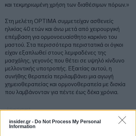
και τεκμηριωμένη χρήση των διαθέσιμων πόρων.»
Στη μελέτη OPTIMA συμμετείχαν ασθενείς
ηλικίας 40 ετών και άνω μετά από χειρουργική
επέμβαση για ορμονοευαίσθητο καρκίνο του
μαστού. Στα περισσότερα περιστατικά οι όγκοι
είχαν εξαπλωθεί στους λεμφαδένες της
μασχάλης, γεγονός που θέτει σε υψηλό κίνδυνο
μελλοντικής υποτροπής. Εξαιτίας αυτού, η
συνήθης θεραπεία περιλαμβάνει μια αγωγή
χημειοθεραπείας και ορμονοθεραπεία με δισκία
που λαμβάνονταν για πέντε έως δέκα χρόνια.
insider.gr -
Do Not Process My Personal
Information