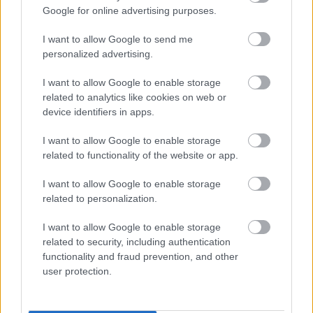
Google for online advertising purposes.
Διαβάζονται αυτή τη στιγμή
I want to allow Google to send me
Πυρόπληκτοι: Ποιοι δικαιούνται έως 6.000 ευρώ,
personalized advertising.
επιδότηση ενοικίου και στεγαστική συνδρομή
Τρίτη χρονιά με διεθνές ρεκόρ εσόδων για τη
I want to allow Google to enable storage
Ρεάλ Μαδρίτης - «Κλειδί» το γήπεδο
related to analytics like cookies on web or
device identifiers in apps.
Πώς μπορείτε να βγείτε νωρίτερα στη σύνταξη
- Οι 3 κινήσεις που πρέπει να γίνουν εγκαίρως
I want to allow Google to enable storage
related to functionality of the website or app.
I want to allow Google to enable storage
related to personalization.
TAGS:
Υγεία
Θάνατοι
I want to allow Google to enable storage
related to security, including authentication
functionality and fraud prevention, and other
user protection.
BEST OF
INTERNET