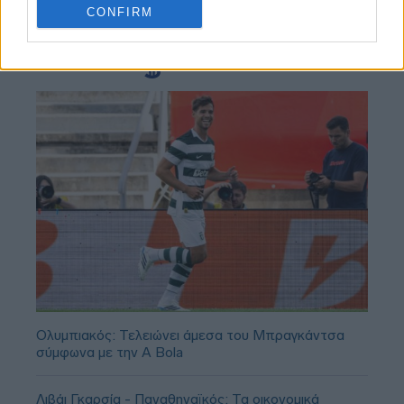
CONFIRM
Ολυμπιακός: Τελειώνει άμεσα του Μπραγκάντσα
σύμφωνα με την A Bola
Λιβάι Γκαρσία - Παναθηναϊκός: Τα οικονομικά