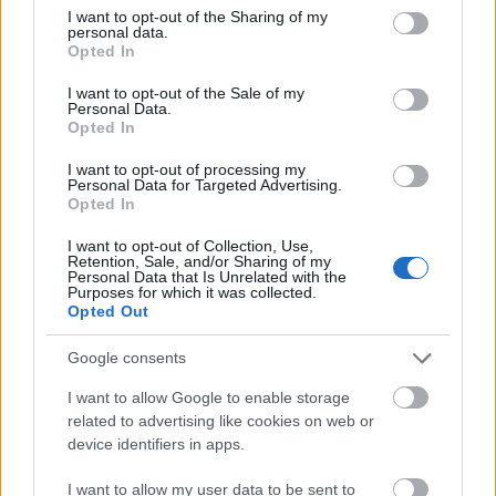
not limited to your visit or usage behaviour. You may click to
I want to opt-out of the Sharing of my
personal data.
grant or deny consent to Google and its third-party tags to
Opted In
Ακολουθήστε το
insider.gr στο Google News
και μάθετε
use your data for below specified purposes in below Google
πρώτοι όλες τις
ειδήσεις
από την Ελλάδα και τον κόσμο.
consent section.
I want to opt-out of the Sale of my
Personal Data.
Opted In
I want to opt-out of processing my
Personal Data for Targeted Advertising.
Opted In
I want to opt-out of Collection, Use,
Retention, Sale, and/or Sharing of my
Personal Data that Is Unrelated with the
Purposes for which it was collected.
Opted Out
Google consents
I want to allow Google to enable storage
related to advertising like cookies on web or
device identifiers in apps.
I want to allow my user data to be sent to