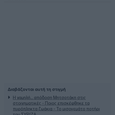
Διαβάζονται αυτή τη στιγμή
Η χαμηλή… απόδοση Μητσοτάκη στις
στοιχηματικές - Ποιος επισκέφθηκε τα
πυρόπληκτα ζωάκια - Το μισογεμάτο ποτήρι
του ΣΥΡΙΖΑ