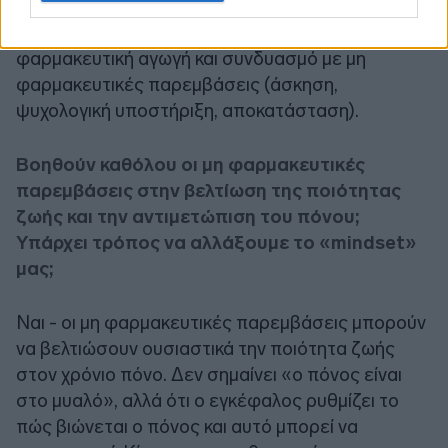
αποτελεσματικότητας των θεραπειών. Γι’ αυτό
σήμερα δίνεται έμφαση σε πιο στοχευμένη
φαρμακευτική αγωγή και συνδυασμό με μη
φαρμακευτικές παρεμβάσεις (άσκηση,
ψυχολογική υποστήριξη, αποκατάσταση).
Βοηθούν καθόλου οι μη φαρμακευτικές
παρεμβάσεις στην βελτίωση της ποιότητας
ζωής και την αντιμετώπιση του πόνου;
Υπάρχει τρόπος να αλλάξουμε το «mindset»
μας;
Ναι - οι μη φαρμακευτικές παρεμβάσεις μπορούν
να βελτιώσουν ουσιαστικά την ποιότητα ζωής
στον χρόνιο πόνο. Δεν σημαίνει «ο πόνος είναι
στο μυαλό», αλλά ότι ο εγκέφαλος ρυθμίζει το
πώς βιώνεται ο πόνος και αυτό μπορεί να