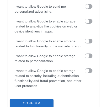
I want to allow Google to send me
personalized advertising.
I want to allow Google to enable storage
related to analytics like cookies on web or
device identifiers in apps.
I want to allow Google to enable storage
related to functionality of the website or app.
Η μελέτη του UCL αναδεικνύει ένα υπαρκτό
I want to allow Google to enable storage
πρόβλημα: πολλοί ασθενείς με χρόνιο πόνο
related to personalization.
λαμβάνουν συνδυασμούς φαρμάκων (π.χ.
οπιοειδή, βενζοδιαζεπίνες, γκαμπαπεντινοειδή/
I want to allow Google to enable storage
related to security, including authentication
αντιεπιληπτικά) που μπορεί να αυξήσουν
functionality and fraud prevention, and other
κινδύνους όπως υπνηλία, πτώσεις ή αναπνευστική
user protection.
καταστολή. Το βασικό μήνυμα όμως δεν είναι ότι
«γίνονται λάθη», αλλά ότι ο χρόνιος πόνος οδηγεί
συχνά σε πολυφαρμακία λόγω περιορισμένης
CONFIRM