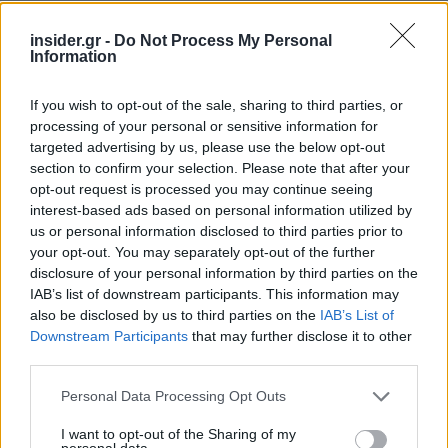
όπου χρειάζεται, οπιοειδή, αντικαταθλιπτικά και
αντιεπιληπτικά για νευροπαθητικό πόνο,
insider.gr -
Do Not Process My Personal
Information
βιολογικές θεραπείες και νέα φάρμακα για
ημικρανία, επεμβατικές τεχνικές πόνου,
If you wish to opt-out of the sale, sharing to third parties, or
φυσικοθεραπεία και άσκηση, ψυχολογικές
processing of your personal or sensitive information for
παρεμβάσεις, βελτίωση του ύπνου και διαχείριση
targeted advertising by us, please use the below opt-out
στρες. Σήμερα ο χρόνιος πόνος αντιμετωπίζεται
section to confirm your selection. Please note that after your
ως βιοψυχοκοινωνική νόσος και χρειάζεται
opt-out request is processed you may continue seeing
interest-based ads based on personal information utilized by
συνδυαστική θεραπεία και διεπιστημονική
us or personal information disclosed to third parties prior to
διαχείριση.
your opt-out. You may separately opt-out of the further
disclosure of your personal information by third parties on the
Θα ήθελα να μου σχολιάσετε μία πρόσφατη
IAB’s list of downstream participants. This information may
also be disclosed by us to third parties on the
IAB’s List of
έρευνα που έκανε το Πανεπιστήμιο University
Downstream Participants
that may further disclose it to other
College London όπου φανερώθηκε ότι κάποιοι
third parties.
ασθενείς που ζουν με χρόνιο πόνο λαμβάνουν
Please note that this website/app uses one or more Google
Personal Data Processing Opt Outs
ταυτόχρονα κατηγορίες φαρμάκων που δε θα
services and may gather and store information including but
έπρεπε.
not limited to your visit or usage behaviour. You may click to
I want to opt-out of the Sharing of my
personal data.