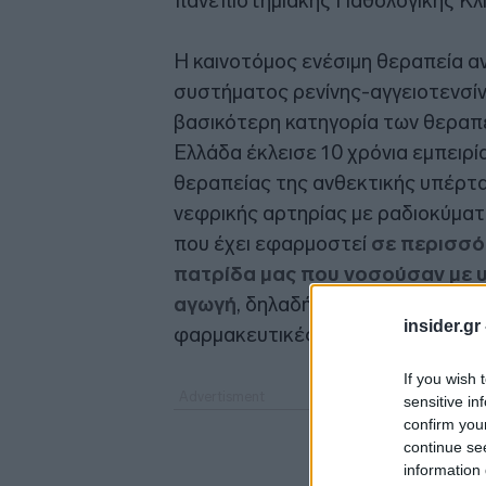
πανεπιστημιακής Παθολογικής Κλι
Η καινοτόμος ενέσιμη θεραπεία α
συστήματος ρενίνης-αγγειοτενσί
βασικότερη κατηγορία των θεραπε
Ελλάδα έκλεισε 10 χρόνια εμπειρ
θεραπείας της ανθεκτικής υπέρτα
νεφρικής αρτηρίας με ραδιοκύματα
που έχει εφαρμοστεί
σε περισσό
πατρίδα μας που νοσούσαν με 
αγωγή
, δηλαδή με υπέρταση που 
insider.gr
φαρμακευτικές ουσίες.
If you wish 
sensitive in
confirm you
continue se
information 