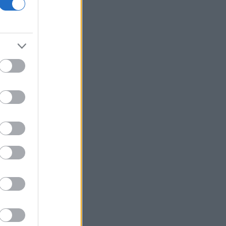
επίκεντρο
Άγκυρα: Η συμφωνία με Πακιστάν και
Σαουδική Αραβία δεν παραβιάζει το
ΝΑΤΟ
Η καλύτερη εβδομάδα από τον Απρίλιο
στη Wall Street - Νέο ρεκόρ για S&P
500
Η Ισπανία ξεκινά ελέγχους στους
ταξιδιώτες από Ιταλία - Έως τις 7
Σεπτεμβρίου
Αμερικανός αξιωματούχος:
«Αναμένεται σύντομα συμφωνία για τα
Στενά του Ορμούζ»
Πτώση άνω του 9% στην εβδομάδα για
το πετρέλαιο
ΗΠΑ: Η Γερουσία ενέκρινε νέες
κυρώσεις σε βάρος της Ρωσίας -
Χαιρετίζει η Λάιεν