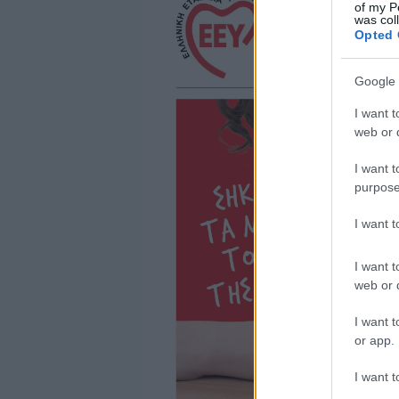
of my P
was col
Opted 
Google 
I want t
web or d
I want t
purpose
I want 
I want t
web or d
I want t
or app.
I want t