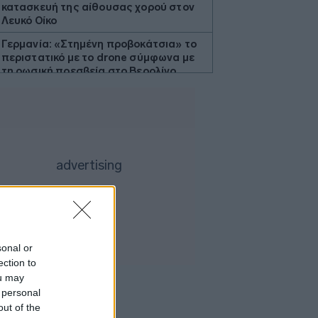
κατασκευή της αίθουσας χορού στον
Λευκό Οίκο
Γερμανία: «Στημένη προβοκάτσια» το
περιστατικό με το drone σύμφωνα με
τη ρωσική πρεσβεία στο Βερολίνο
Μαύρη Θάλασσα: Η εμπορική ναυτιλία
στην πρώτη γραμμή ενός ακήρυχτου
πολέμου
Ελληνική Αναπτυξιακή Τράπεζα: Με
«προίκα» 2 δισ. ευρώ ανοίγει δρόμο για
δάνεια έως 5 δισ. σε μικρομεσαίες
Nvidia: Θα επενδύσει έως και 3 δισ.
δολάρια στη Lancium, την εταιρεία
ανάπτυξης του κέντρου δεδομένων
Stargate
sonal or
5 γραφικά ψαροχώρια της Ελλάδας
ection to
που δεν έχετε ανακαλύψει ακόμα
ou may
 personal
ΟΣΔΕ: Ευρωπαϊκή έγκριση, εγχώριο
out of the
στρες τεστ