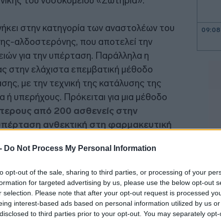
νικής του νοσοκομείου «Σωτηρία».
νήκει στην κατηγορία των αναστολέων του
09:08
νης-αλδοστερόνης, που αποτελεί την
ιών για την υπέρταση. Παράλληλα η
09:00
ίας στην ελάχιστα επεμβατική μέθοδο
σης, με την τεχνική της κατάλυσης της
 ή υπερήχους. Πρόκειται για μια μέθοδο
08:50
τερους από 200 ασθενείς στην
υπέρταση ανθεκτική στη φαρμακευτική
08:36
δεν ρυθμίζονταν με τρεις διαφορετικές
 -
Do Not Process My Personal Information
to opt-out of the sale, sharing to third parties, or processing of your per
08:31
formation for targeted advertising by us, please use the below opt-out s
r selection. Please note that after your opt-out request is processed y
eing interest-based ads based on personal information utilized by us or
08:25
disclosed to third parties prior to your opt-out. You may separately opt-