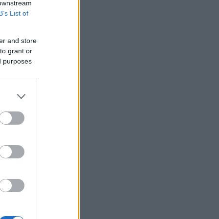
 downstream
Τα ανοιχτά μέτωπα για την ενίσχυση
B’s List of
της ελληνικής βιομηχανίας
Νέο Χωροταξικό Τουρισμού: Οι νέες
er and store
«κόκκινες γραμμές» για το περιβάλλον
to grant or
και τι αλλάζει σε ξενοδοχεία, νησιά και
ed purposes
επενδύσεις
Τράπεζες: Στα 55,5 εκατ. ευρώ ο
λογαριασμός από τα δάνεια του ν.
Κατσέλη
Το Περού και το Μεξικό
αποκατέστησαν τις διπλωματικές
τους σχέσεις
Ιράν: Ο Αραγτσί επαινεί τον στρατό,
προτρέπει σε ενότητα των
μουσουλμάνων
Το Cambridge επανεξετάζει τις
διαδικασίες πρόσληψης καθηγητών
Συνάντηση Ζελένσκι με Βούτσιτς -
Θέματα οικονομίας και ασφάλειας στο