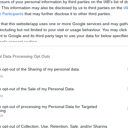
losure of your personal information by third parties on the IAB’s list of
08:11
. This information may also be disclosed by us to third parties on the
IA
Participants
that may further disclose it to other third parties.
08:08
 that this website/app uses one or more Google services and may gath
including but not limited to your visit or usage behaviour. You may click 
 to Google and its third-party tags to use your data for below specifi
ogle consent section.
08:00
l Data Processing Opt Outs
ώς στην επεμβατική αυτή μέθοδο που
23:58
o opt-out of the Sharing of my personal data.
ένη για την αντιυπερτασική θεραπεία
In
νο αριθμό ασθενών, όπως επισημαίνει ο
23:53
o opt-out of the Sale of my Personal Data.
τίνος Τσιούφης
, διευθυντής της Α’
In
κομείο Ιπποκράτειο, πρόεδρος της
23:50
to opt-out of processing my Personal Data for Targeted
ing.
In
23:44
o opt-out of Collection, Use, Retention, Sale, and/or Sharing