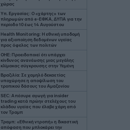
χώρας
Υπ. Εργασίας: Ο «χάρτης» των
πληρωμών από e-ΕΦΚΑ, ΔΥΠΑ για την
περίοδο 10 έως 14 Αυγούστου
Health Monitoring: Η εθνική υποδομή
για αξιοποίηση δεδομένων υγείας
προς όφελος των πολιτών
ΟΗΕ: Προειδοποιεί ότι υπάρχει
κίνδυνος ανανέωσης μιας μεγάλης
κλίμακας σύγκρουσης στην Υεμένη
Βραζιλία: Σε χαμηλό δεκαετίας
υποχώρησε η αποψίλωση του
τροπικού δάσους του Αμαζονίου
SEC: Απέσυρε αγωγή για insider
trading κατά πρώην στελέχους του
κλάδου υγείας που έλαβε χάρη από
τον Τραμπ
Τραμπ: «Εθνική ντροπή» η δικαστική
απόφαση που μπλοκάρει την