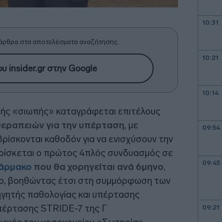
10:31
άρθρα στα αποτελέσματα αναζήτησης.
10:21
υ insider.gr στην Google
10:14
κής «σιωπής» καταγράφεται επιτέλους
εραπειών για την υπέρταση
, με
09:54
ρίσκονται καθοδόν για να ενισχύσουν την
βρίσκεται ο πρώτος 4πλός συνδυασμός σε
09:45
φάρμακο
που θα χορηγείται ανά 6μηνο
,
νο, βοηθώντας έτσι στη συμμόρφωση των
ηγητής παθολογίας και υπέρτασης
έρτασης STRIDE-7 της Γ
09:21