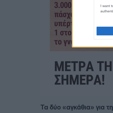
I want t
authenti
Τα δύο «αγκάθια» για τ