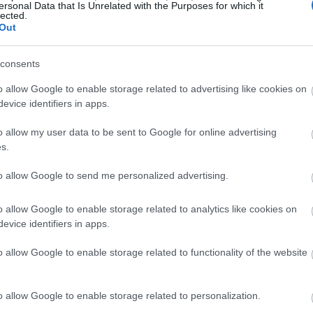
ersonal Data that Is Unrelated with the Purposes for which it
lected.
Out
19:45
consents
19:37
o allow Google to enable storage related to advertising like cookies on
evice identifiers in apps.
19:27
o allow my user data to be sent to Google for online advertising
s.
19:15
to allow Google to send me personalized advertising.
o allow Google to enable storage related to analytics like cookies on
19:10
evice identifiers in apps.
o allow Google to enable storage related to functionality of the website
εια της μελέτης, οι ασθενείς υποβάλλονταν
19:06
νητικών τους συμπτωμάτων. Τα
πό 12 μήνες χρήσης,
όσοι λάμβαναν τη
o allow Google to enable storage related to personalization.