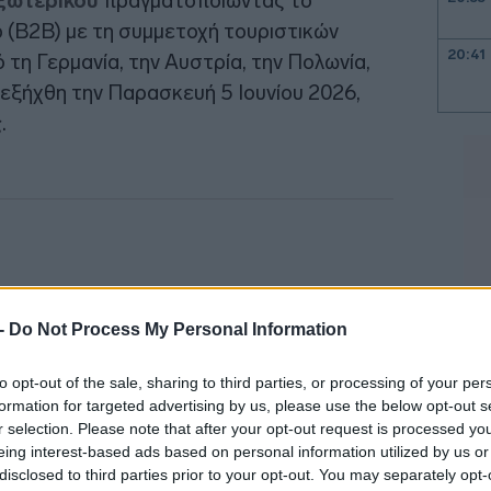
εξωτερικού
πραγματοποιώντας το
p (B2B) με τη συμμετοχή τουριστικών
20:41
 τη Γερμανία, την Αυστρία, την Πολωνία,
ιεξήχθη την Παρασκευή 5 Ιουνίου 2026,
.
20:38
20:33
20:20
 -
Do Not Process My Personal Information
20:12
to opt-out of the sale, sharing to third parties, or processing of your per
formation for targeted advertising by us, please use the below opt-out s
20:12
r selection. Please note that after your opt-out request is processed y
eing interest-based ads based on personal information utilized by us or
disclosed to third parties prior to your opt-out. You may separately opt-