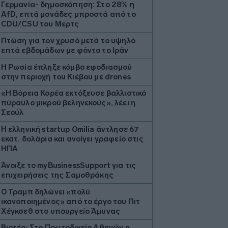
Γερμανία- δημοσκόπηση: Στο 28% η
AfD, επτά μονάδες μπροστά από το
CDU/CSU του Μερτς
Πτώση για τον χρυσό μετά το υψηλό
επτά εβδομάδων με φόντο το Ιράν
Η Ρωσία έπληξε κόμβο εφοδιασμού
στην περιοχή του Κιέβου με drones
«Η Βόρεια Κορέα εκτόξευσε βαλλιστικό
πύραυλο μικρού βεληνεκούς», λέει η
Σεούλ
Η ελληνική startup Omilia άντλησε 67
εκατ. δολάρια και ανοίγει γραφείο στις
ΗΠΑ
Άνοιξε το myBusinessSupport για τις
επιχειρήσεις της Σαμοθράκης
Ο Τραμπ δηλώνει «πολύ
ικανοποιημένος» από το έργο του Πιτ
Χέγκσεθ στο υπουργείο Άμυνας
Βιοτέρ: Στο Πρωτοδικείο Αθηνών η