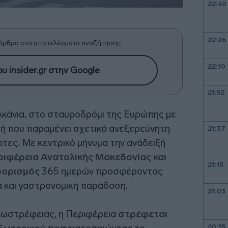
22:40
22:26
άρθρα στα αποτελέσματα αναζήτησης.
22:10
υ insider.gr στην Google
21:52
λκάνια, στο σταυροδρόμι της Ευρώπης με
χή που παραμένει σχετικά ανεξερεύνητη
21:37
ιώτες. Με κεντρικό μήνυμα την ανάδειξή
ριφέρεια Ανατολικής Μακεδονίας και
21:15
οορισμός
365 ημερών προσφέροντας
α και γαστρονομική παράδοση.
21:03
ξωστρέφειας, η Περιφέρεια
στρέφεται
20:55