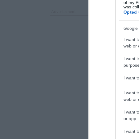
of my P
was col
Opted 
Google 
I want t
web or d
I want t
purpose
I want 
I want t
web or d
I want t
or app.
I want t