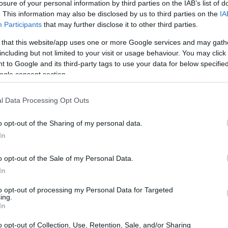
losure of your personal information by third parties on the IAB’s list of
19:56
. This information may also be disclosed by us to third parties on the
IA
ντήσεις μεταξύ εκπροσώπων της
Participants
that may further disclose it to other third parties.
εων της Περιφέρειας και εντάσσεται σε
19:55
 that this website/app uses one or more Google services and may gath
α με τον οποίο η δράση θα φιλοξενείται
including but not limited to your visit or usage behaviour. You may click 
ότητες της Περιφέρειας, δίνοντας κάθε
 to Google and its third-party tags to use your data for below specifi
κές περιοχές να παρουσιάζουν το
ogle consent section.
19:47
ίες και τις επιχειρηματικές τους
l Data Processing Opt Outs
ή τουριστική αγορά.
19:35
o opt-out of the Sharing of my personal data.
19:22
οι συμμετέχοντες είχαν την ευκαιρία να
In
βρου, έναν από τους σημαντικότερους
o opt-out of the Sale of my Personal Data.
νέφερε ο ιδρυτής της Delta Evros
In
ου προσφέρει περιηγήσεις στην περιοχή,
19:14
0.000 στρέμματα και κατά 80% ανήκει
to opt-out of processing my Personal Data for Targeted
ing.
19:12
ν Τουρκία, αποτελώντας το φυσικό σύνορο
In
o opt-out of Collection, Use, Retention, Sale, and/or Sharing