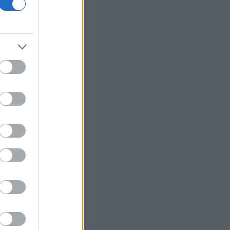
Σε εξέλιξη πυρκαγιές σε Σκύρο και
Φάρσαλα
ΑΔΜΗΕ: Διατηρεί την τεχνική ηγεσία
κατά την κατασκευή του Great Sea
Interconnector
ΗΠΑ: Επιτροπή της Γερουσίας
προτείνει άσκηση διώξεων σε βάρος
του Άντονι Φάουτσι
Υπ. Παιδείας: Ανακοινώθηκαν 95
ειδικότητες και 860 τμήματα των ΣΑΕΚ
ΕΛΑΣ: «Βιομηχανία κοροϊδίας από τον
κ. Μητσοτάκη»
CrediaBank: Ισχυρές επιδόσεις στο α'
εξάμηνο με άλμα κερδών και ρεκόρ
εκταμιεύσεων
Χρηματιστήριο: Αντίρροπες δυνάμεις
και νέα υποχώρηση για τον Γενικό
Δείκτη