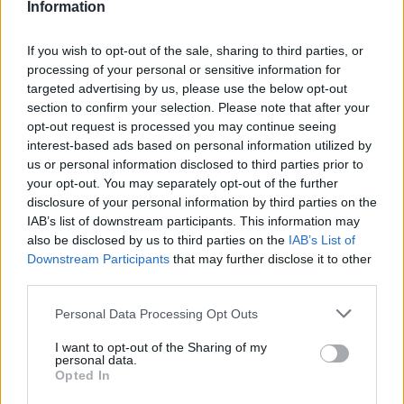
Information
If you wish to opt-out of the sale, sharing to third parties, or
processing of your personal or sensitive information for
targeted advertising by us, please use the below opt-out
section to confirm your selection. Please note that after your
opt-out request is processed you may continue seeing
interest-based ads based on personal information utilized by
Για τους εργοδότες, το νέο Ο.Π.Σ. αναμένεται να
us or personal information disclosed to third parties prior to
ενισχύσει ουσιαστικά την ψηφιακή εξυπηρέτηση,
your opt-out. You may separately opt-out of the further
disclosure of your personal information by third parties on the
μέσα από την αυτοματοποίηση των δηλώσεων και
IAB’s list of downstream participants. This information may
των υποβολών, μειώνοντας τον διοικητικό φόρτο
also be disclosed by us to third parties on the
IAB’s List of
και τον χρόνο διεκπεραίωσης των διαδικασιών.
Downstream Participants
that may further disclose it to other
third parties.
Παράλληλα, εισάγεται μία ενιαία διεπαφή, η οποία
Please note that this website/app uses one or more Google
Personal Data Processing Opt Outs
αντικαθιστά τα υφιστάμενα πολλαπλά κανάλια
services and may gather and store information including but
not limited to your visit or usage behaviour. You may click to
I want to opt-out of the Sharing of my
επικοινωνίας με τον φορέα, προσφέροντας
personal data.
grant or deny consent to Google and its third-party tags to
μεγαλύτερη απλότητα και λειτουργικότητα.
Opted In
use your data for below specified purposes in below Google