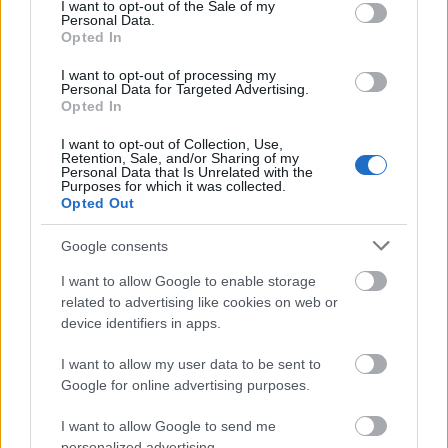
consent section.
I want to opt-out of the Sale of my
Ιδιαίτερη έμφαση δίνεται στη μείωση των
Personal Data.
Opted In
σφαλμάτων κατά την υποβολή στοιχείων, μέσω
αυτοματοποιημένων διαδικασιών, ενώ το σύστημα
I want to opt-out of processing my
Personal Data for Targeted Advertising.
υποστηρίζει την αυτόματη διασταύρωση και
Opted In
επαλήθευση των στοιχείων με άλλα συστήματα,
I want to opt-out of Collection, Use,
με στόχο την ενίσχυση της ακρίβειας των
Retention, Sale, and/or Sharing of my
Personal Data that Is Unrelated with the
δεδομένων και τη μείωση της ανάγκης για
Purposes for which it was collected.
χειροκίνητους ελέγχους.
Opted Out
Google consents
I want to allow Google to enable storage
related to advertising like cookies on web or
device identifiers in apps.
I want to allow my user data to be sent to
Google for online advertising purposes.
I want to allow Google to send me
personalized advertising.