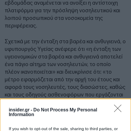
εβδομάδας αναμένεται να ανοίξει η αντίστοιχη
πλατφόρμα για την πρόσληψη νοσηλευτικού και
λοιπού προσωπικού στα νοσοκομεία της
περιφέρειας.
Σχετικά με την ένταξη στα βαρέα και ανθυγιεινά, ο
υφυπουργός Υγείας ανέφερε ότι «η ένταξη των
υγειονομικών στα βαρέα και ανθυγιεινά αποτελεί
ένα πάγιο αίτημα των νοσηλευτών, το οποίο
πλέον ικανοποιείται» και διευκρίνισε ότι: «το
μέτρο εφαρμόζεται από την αρχή του έτους και
αφορά τους νοσηλευτές, τους διασώστες, καθώς
και τους οδηγούς ασθενοφόρων που εργάζονται
στα Κέντρα Υγείας».
insider.gr -
Do Not Process My Personal
Information
Πηγή: ΑΠΕ - ΜΠΕ
If you wish to opt-out of the sale, sharing to third parties, or