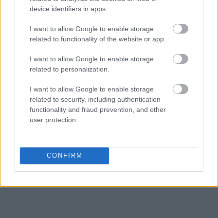
device identifiers in apps.
I want to allow Google to enable storage
related to functionality of the website or app.
I want to allow Google to enable storage
related to personalization.
Διαβάζονται αυτή τη στιγμή
I want to allow Google to enable storage
Τράπεζες: Στα 55,5 εκατ. ευρώ ο λογαριασμός
related to security, including authentication
από τα δάνεια του ν. Κατσέλη
functionality and fraud prevention, and other
user protection.
Νέο Χωροταξικό Τουρισμού: Οι νέες «κόκκινες
γραμμές» για το περιβάλλον και τι αλλάζει σε
ξενοδοχεία, νησιά και επενδύσεις
CONFIRM
Τα ανοιχτά μέτωπα για την ενίσχυση της
ελληνικής βιομηχανίας