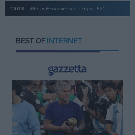
TAGS:
Μάριος Θεμιστοκλέους
Γιατροί
ΕΣΥ
BEST OF
INTERNET