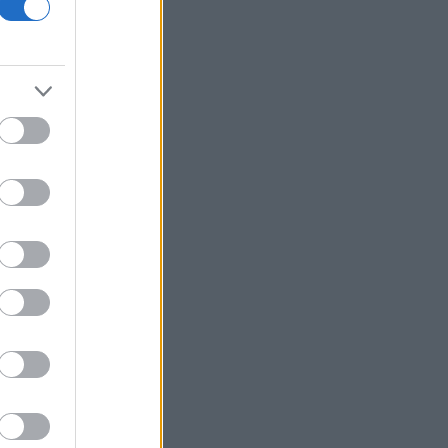
Υπ. Παιδείας: Στεγαστικό επίδομα
ύψους 2,3 εκατ. ευρώ σε 1.120
φοιτητές του Πανεπιστημίου
Θεσσαλίας
Υεμένη: Νέα φονική επίθεση των Χούθι
μέσα σε δύο ημέρες
ΥΠΑΑΤ: Επιπλέον 12,5 εκατ. ευρώ στις
Περιφέρειες για την ενίσχυση της
βιοασφάλειας
Ακίνητα - Αθήνα: Οι τιμές και τα ειδικά
χαρακτηριστικά σε περιοχές του
ιστορικού - εμπορικού κέντρου
ΗΠΑ: Χάθηκαν 23.000 θέσεις εργασίας
τον Ιούλιο - Σημάδια επιδείνωσης στην
αγορά εργασίας
Διεθνή μέσα της Ιταλίας
ανακαλύπτουν τη διαχρονική γοητεία
της Σύρου
Τραμπ: Τα επιτόκια πρέπει να