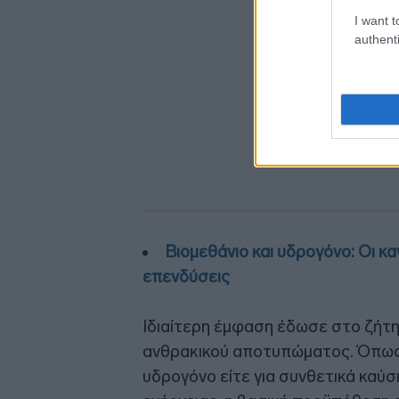
I want t
authenti
Βιομεθάνιο και υδρογόνο: Οι κα
επενδύσεις
Ιδιαίτερη έμφαση έδωσε στο ζήτ
ανθρακικού αποτυπώματος. Όπως ε
υδρογόνο είτε για συνθετικά καύσ