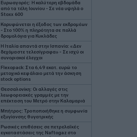
Ευρωαγορές: Η καλύτερη εβδομάδα
από τα τέλη Ιουνίου - Σε νέα υψηλά ο
Stoxx 600
Κορυφώνεται η έξοδος των εκδρομέων
- Στο 100% η πληρότητα σε πολλά
δρομολόγια για Κυκλάδες
Η Ιταλία απαντά στην Ισπανία: «Δεν
δεχόμαστε τελεσίγραφα» - Σε ισχύ οι
συνοριακοί έλεγχοι
Flexopack: Στα 6,49 εκατ. ευρώ το
μετοχικό κεφάλαιο μετά την άσκηση
stock options
Θεσσαλονίκη: Οι αλλαγές στις
λεωφορειακές γραμμές με την
επέκταση του Μετρό στην Καλαμαριά
Μπήτρος: Τροποποιήθηκε η συμφωνία
εξυγίανσης θυγατρικής
Ρωσικές επιθέσεις σε πετρελαϊκές
εγκαταστάσεις της Naftogaz στο