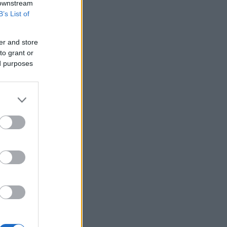
 downstream
έργα
B’s List of
Σαουδική Αραβία: Η αμυντική
συμφωνία με Τουρκία και Πακιστάν δεν
er and store
συνδέεται με πυρηνικές φιλοδοξίες
to grant or
Γεωργιάδης από Ρόδο: «Σε ενάμιση
ed purposes
χρόνο, το νοσοκομείο θα είναι
καινούργιο»
Η Deloitte αποκλειστικός σύμβουλος
της ΔΕΗ για την στρατηγική είσοδο
στην Πολωνία
Πυρκαγιά στο Στεφάνι Κορινθίας -
Ενισχύθηκαν οι πυροσβεστικές
δυνάμεις
Wall Street: Κέρδη παρά τα στοιχεία
για την απασχόληση - Άνοδος 16% για
Airbnb
Cloudflare: Άλμα 12% της μετοχής
μετά την αναβάθμιση του guidance