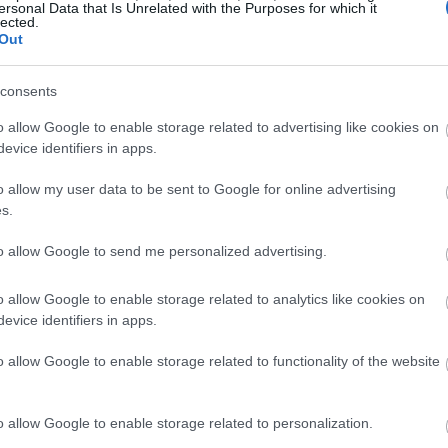
16:35
πλευρά του Ατλαντικού ακολουθεί πλέον
ersonal Data that Is Unrelated with the Purposes for which it
lected.
ά ενεργειακά ζητήματα, ενώ η Ευρώπη
Out
ς παγκόσμιας οικονομίας και του
εια, οι εξελίξεις στην Ασία και στην
consents
16:23
ά την πορεία της παγκόσμιας ενεργειακής
o allow Google to enable storage related to advertising like cookies on
16:11
evice identifiers in apps.
o allow my user data to be sent to Google for online advertising
s.
16:00
to allow Google to send me personalized advertising.
15:50
o allow Google to enable storage related to analytics like cookies on
evice identifiers in apps.
15:39
o allow Google to enable storage related to functionality of the website
o allow Google to enable storage related to personalization.
15:30