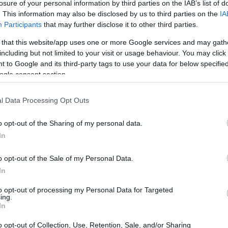
losure of your personal information by third parties on the IAB’s list of
. This information may also be disclosed by us to third parties on the
IA
17:15
Participants
that may further disclose it to other third parties.
 that this website/app uses one or more Google services and may gath
including but not limited to your visit or usage behaviour. You may click 
17:13
 to Google and its third-party tags to use your data for below specifi
ogle consent section.
16:54
l Data Processing Opt Outs
ερα στην ανάγκη να εξεταστεί ολόκληρη η
τάβασης, από τις σπάνιες γαίες και τα
o opt-out of the Sharing of my personal data.
ες εξόρυξης και παραγωγής τους. Όπως
16:53
In
 απανθρακοποίηση δεν μπορεί να
o opt-out of the Sale of my Personal Data.
αυτά
, καθώς αποτελούν αναπόσπαστο
16:47
In
ού και κοινωνικού αποτυπώματος των
to opt-out of processing my Personal Data for Targeted
ing.
16:41
In
θνές περιβάλλον αλλάζει με ταχύτατους
o opt-out of Collection, Use, Retention, Sale, and/or Sharing