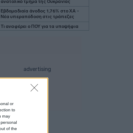
ανατολικό τμήμα της Ουκρανίας
Εβδομαδιαία άνοδος 1,76% στο ΧΑ -
Νέα υπεραπόδοση στις τράπεζες
Τι αναφέρει ο ΠΟΥ για τα υποψήφια
εμβόλια για την αντιμετώπιση της
νόσου Έμπολα σε Κονγκό και Ουγκάντα
Προς χαμηλό 10ετίας η παραγωγή
ζάχαρης στην Ευρώπη
Επένδυση του EFA GROUP στη Fractal
- Ανάπτυξη αμυντικών τεχνολογιών σε
Ελλάδα και Κύπρο
Ο Τραμπ επιβάλλει δασμούς 15% σε
βασικά υλικά τσιπ για να αντιμετωπίσει
την Κίνα
sonal or
H Ισπανία ζητά από την Ιταλία να θέσει
ection to
και πάλι σε ισχύ τη Συμφωνία Σένγκεν
έως 9 Αυγούστου
ou may
 personal
ΗΠΑ: Δικαστήριο διατάσσει την άρση
out of the
του «παγώματος» Τραμπ στα αιολικά