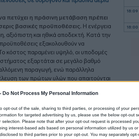
πενδύσεις σε υδρογόνο και πράσινα αέρια
18:09
 να πετύχει η πράσινη μετάβαση πρέπει
σερις βασικές προϋποθέσεις.
Η ενέργεια
18:00
μη, αξιόπιστη και ηθικά αποδεκτή. Κατά την
ς προϋποθέσεις εξακολουθούν να
17:53
Το κόστος παραμένει υψηλό, οι υποδομές
συστήματος εξαρτάται σε μεγάλο βαθμό
17:34
αλλόμενη παραγωγή, ενώ παράλληλα
έλευση των πρώτων υλών που απαιτούνται
ειακών τεχνολογιών.
17:33
 -
Do Not Process My Personal Information
to opt-out of the sale, sharing to third parties, or processing of your per
17:29
formation for targeted advertising by us, please use the below opt-out s
r selection. Please note that after your opt-out request is processed y
eing interest-based ads based on personal information utilized by us or
17:28
disclosed to third parties prior to your opt-out. You may separately opt-