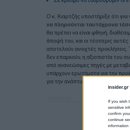
Σε κρίσιμο «σταυροδρόμι» οι ε
Ο κ. Κιαρτζής υποστήριξε ότι
για
να πληρούνται ταυτόχρονα τέσ
θα πρέπει να είναι φθηνή, διαθέσι
άποψή του, και οι τέσσερις αυτέ
αποτελούν ανοιχτές προκλήσεις. 
δεν επαρκούν, η αξιοπιστία του 
από ανανεώσιμες πηγές με μεταβ
υπάρχουν ερωτήματα για την προ
για την ανάπτυξη των νέων ενεργ
insider.gr
If you wish 
sensitive in
confirm you
continue se
information 