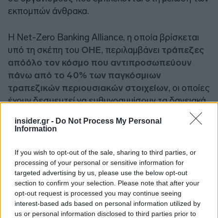
εκπομπών άνθρακα.
Η Net-Zero Banking Alliance, η οποία βρίσκεται
υπό τη σκέπη του
ΟΗΕ
, περιλαμβάνει
τράπεζες
απόόλο τον κόσμο που αντιπροσωπεύουν
πάνω από το 40% των παγκόσμιων
τραπεζικών περιουσιακών στοιχείων
, οι οποίες
έχουν δεσμευτεί να ευθυγραμμίσουν τα δανειακά
και επενδυτικά τους χαρτοφυλάκια με καθαρές
insider.gr -
Do Not Process My Personal
μηδενικές εκπομπές έως το 2050. Συνδυάζοντας
Information
τη βραχυπρόθεσμη δράση με λογοδοσία, οι
τράπεζες δεσμεύονται να θέτουν
έναν
If you wish to opt-out of the sale, sharing to third parties, or
ενδιάμεσο στόχο για το 2030 ή νωρίτερ
α,
processing of your personal or sensitive information for
targeted advertising by us, please use the below opt-out
χρησιμοποιώντας ισχυρές, επιστημονικές
section to confirm your selection. Please note that after your
κατευθυντήριες γραμμές.
opt-out request is processed you may continue seeing
interest-based ads based on personal information utilized by
us or personal information disclosed to third parties prior to
Σύμφωνα με όσα αναφέρει η Συμμαχία, στόχος