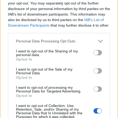
your opt-out. You may separately opt-out of the further
είναι να ενισχύσει, να επιταχύνει και να
disclosure of your personal information by third parties on the
υποστηρίξει την εφαρμογή στρατηγικών
IAB’s list of downstream participants. This information may
απαλλαγής από τις ανθρακούχες εκπομπές,
also be disclosed by us to third parties on the
IAB’s List of
παρέχοντας ένα διεθνώς συνεκτικό πλαίσιο και
Downstream Participants
that may further disclose it to other
third parties.
κατευθυντήριες γραμμές.
Please note that this website/app uses one or more Google
Personal Data Processing Opt Outs
services and may gather and store information including but
not limited to your visit or usage behaviour. You may click to
I want to opt-out of the Sharing of my
personal data.
grant or deny consent to Google and its third-party tags to
Opted In
use your data for below specified purposes in below Google
consent section.
I want to opt-out of the Sale of my
Personal Data.
Opted In
I want to opt-out of processing my
Personal Data for Targeted Advertising.
Opted In
I want to opt-out of Collection, Use,
Retention, Sale, and/or Sharing of my
Personal Data that Is Unrelated with the
Purposes for which it was collected.