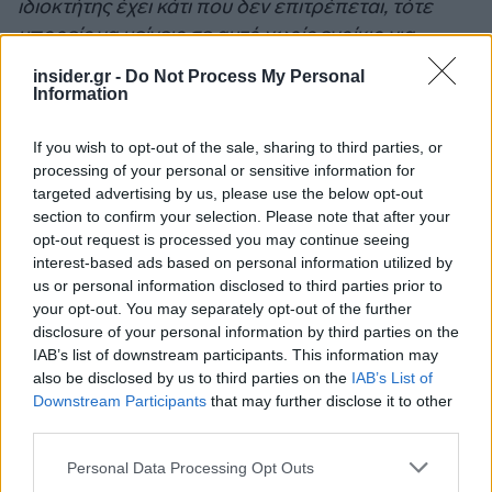
ιδιοκτήτης έχει κάτι που δεν επιτρέπεται, τότε
μπορείς να μείνεις σε αυτό χωρίς ενοίκιο για
πάντα. Η ενοικιάστρια ισχυρίζεται ότι δεν θα φύγει
insider.gr -
Do Not Process My Personal
χωρίς να πληρωθεί για να αποχωρήσει.
Information
Πιστεύουμε ότι δεν υπάρχει καμία βάση για μια
τέτοια αξίωση. Δεν θα διαπραγματευτούμε μαζί
If you wish to opt-out of the sale, sharing to third parties, or
processing of your personal or sensitive information for
της. Δεν θα δεχτούμε κανένα διακανονισμό, εκείνη
targeted advertising by us, please use the below opt-out
πρέπει να πληρώσει. Χρωστάει πάνω από 60.000
section to confirm your selection. Please note that after your
δολάρια σε ενοίκια ενώ ο ισχυρισμός της ότι εμείς
opt-out request is processed you may continue seeing
της χρωστάνε χρήματα για να φύγει είναι
interest-based ads based on personal information utilized by
us or personal information disclosed to third parties prior to
παράλογος»
τόνισε.
your opt-out. You may separately opt-out of the further
disclosure of your personal information by third parties on the
IAB’s list of downstream participants. This information may
also be disclosed by us to third parties on the
IAB’s List of
Downstream Participants
that may further disclose it to other
third parties.
Please note that this website/app uses one or more Google
Personal Data Processing Opt Outs
services and may gather and store information including but