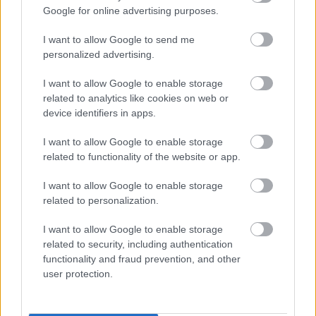
Google for online advertising purposes.
Από την πλευρά του, ο δικηγόρος της Χίρσχρονμ
I want to allow Google to send me
personalized advertising.
Κόλιν Γουόλσοκ, υποστηρίζει πως:
«ο ιδιοκτήτης
παραβίασε το νόμο και προσπάθησε να βγάλει
I want to allow Google to enable storage
χρήματα ενοικιάζοντας μια παράνομη μονάδα.
related to analytics like cookies on web or
Αφού τον έπιασαν, αντί να κάνει το σωστό,
device identifiers in apps.
κατέφυγε στον εκφοβισμό, την παρενόχληση και
I want to allow Google to enable storage
την κατάθεση επιπόλαιων μηνύσεων που
related to functionality of the website or app.
περιέχουν περίτεχνες ψευδείς ιστορίες, όλα σε
I want to allow Google to enable storage
μια προσπάθεια να καλύψει τα ίχνη του. Ο
related to personalization.
Γιοβάνοβιτς είναι αδίστακτος και διαδίδει fake
news για την πελάτισσά μου ώστε να
I want to allow Google to enable storage
παραπλανήσει τον κόσμο σχετικά με τους
related to security, including authentication
functionality and fraud prevention, and other
άπειρους νόμους που παραβίασε».
user protection.
Ακολουθήστε το
insider.gr στο Google News
και μάθετε
πρώτοι όλες τις
ειδήσεις
από την Ελλάδα και τον κόσμο.