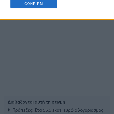
CONFIRM
Διαβάζονται αυτή τη στιγμή
Τράπεζες: Στα 55,5 εκατ. ευρώ ο λογαριασμός