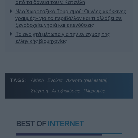
από τα δάνεια του ν. Κατσέλη
Νέο Χωροταξικό Τουρισμού: Οι νέες «κόκκινες
γραμμές» για το περιβάλλον και τι αλλάζει σε
ξενοδοχεία, νησιά και επενδύσεις
Τα ανοιχτά μέτωπα για την ενίσχυση της
ελληνικής βιομηχανίας
TAGS:
Airbnb
Ενοίκια
Ακίνητα (real estate)
Στέγαση
Αποζημιώσεις
Πληρωμές
BEST OF
INTERNET