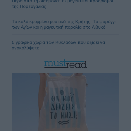
Πέρα από τη Λισαβόνα: 10 μαγευτικοί προορισμοί
της Πορτογαλίας
Το καλά κρυμμένο μυστικό της Κρήτης: Το φαράγγι
των Αγίων και η μαγευτική παραλία στο Λιβυκό
6 γραφικά χωριά των Κυκλάδων που αξίζει να
ανακαλύψετε