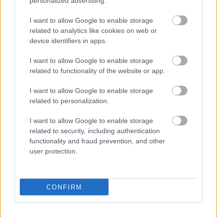
personalized advertising.
I want to allow Google to enable storage
related to analytics like cookies on web or
device identifiers in apps.
I want to allow Google to enable storage
related to functionality of the website or app.
I want to allow Google to enable storage
related to personalization.
I want to allow Google to enable storage
related to security, including authentication
«Στην πρώτη μου δημόσια τοποθέτηση όταν
functionality and fraud prevention, and other
ανέλαβα αυτό το δύσκολο χαρτοφυλάκιο, έδωσα
user protection.
μια υπόσχεση στην ελληνική κοινωνία και στους
γονείς που έχασαν τα παιδιά τους στα Τέμπη. Ότι
τα έργα θα τελειώσουν στην ώρα τους, ότι οι
CONFIRM
δικλείδες ασφαλείας θα μπουν και ότι τα τρένα θα
είναι ασφαλή για όποιον γονιό επιλέγει να βάλει το