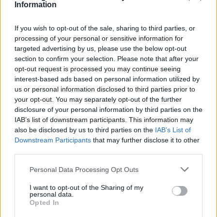
Information
Δημοκρατία
οφείλει να βρίσκεται σε διαρκή
εκλογική ετοιμότητα, επαναλαμβάνοντας ότι
If you wish to opt-out of the sale, sharing to third parties, or
στόχος παραμένει η εξάντληση της
processing of your personal or sensitive information for
τετραετίας
.
targeted advertising by us, please use the below opt-out
section to confirm your selection. Please note that after your
«Ο πρωθυπουργός έχει ζητήσει ετοιμότητα. Αυτό
opt-out request is processed you may continue seeing
interest-based ads based on personal information utilized by
σημαίνει ότι μπαίνουμε σε έναν μαραθώνιο.
us or personal information disclosed to third parties prior to
Θεωρώ ότι οι εκλογές θα γίνουν το 2027, όμως
your opt-out. You may separately opt-out of the further
πρέπει να είμαστε έτοιμοι με ψηφοδέλτια, με τον
disclosure of your personal information by third parties on the
κομματικό μηχανισμό σε εγρήγορση και με ένα
IAB’s list of downstream participants. This information may
also be disclosed by us to third parties on the
IAB’s List of
σωστό πολιτικό μήνυμα, ενιαίο και κατανοητό
Downstream Participants
that may further disclose it to other
στους πολίτες», δήλωσε.
third parties.
Please note that this website/app uses one or more Google
Personal Data Processing Opt Outs
Κλείνοντας τη συνέντευξη, αναφέρθηκε στο έργο
services and may gather and store information including but
που υλοποιήθηκε στο υπουργείο Υποδομών και
not limited to your visit or usage behaviour. You may click to
I want to opt-out of the Sharing of my
personal data.
Μεταφορών, κάνοντας ειδική αναφορά στις
grant or deny consent to Google and its third-party tags to
Opted In
use your data for below specified purposes in below Google
παρεμβάσεις που πραγματοποιήθηκαν στον