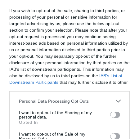
If you wish to opt-out of the sale, sharing to third parties, or
processing of your personal or sensitive information for
targeted advertising by us, please use the below opt-out
— Prime Minister GR
section to confirm your selection. Please note that after your
(@PrimeministerGR)
June 9, 2026
opt-out request is processed you may continue seeing
interest-based ads based on personal information utilized by
us or personal information disclosed to third parties prior to
your opt-out. You may separately opt-out of the further
Πηγή: ΑΠΕ_ΜΠΕ
disclosure of your personal information by third parties on the
IAB’s list of downstream participants. This information may
also be disclosed by us to third parties on the
IAB’s List of
Ακολουθήστε το
insider.gr στο Google News
και μάθετε
Downstream Participants
that may further disclose it to other
πρώτοι όλες τις
ειδήσεις
από την Ελλάδα και τον κόσμο.
third parties.
Please note that this website/app uses one or more Google
Personal Data Processing Opt Outs
services and may gather and store information including but
not limited to your visit or usage behaviour. You may click to
I want to opt-out of the Sharing of my
personal data.
grant or deny consent to Google and its third-party tags to
Opted In
use your data for below specified purposes in below Google
consent section.
I want to opt-out of the Sale of my
Personal Data.