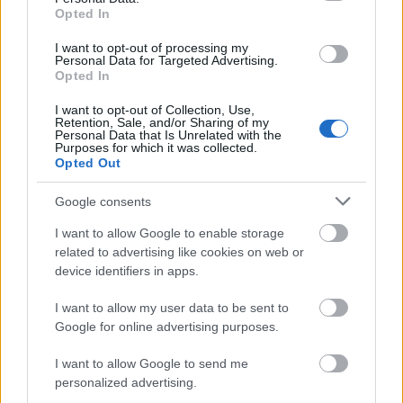
Opted In
I want to opt-out of processing my
Personal Data for Targeted Advertising.
Opted In
I want to opt-out of Collection, Use,
Retention, Sale, and/or Sharing of my
Personal Data that Is Unrelated with the
Purposes for which it was collected.
Opted Out
Google consents
Διαβάζονται αυτή τη στιγμή
Η γαλάζια «θετική ατζέντα» στο δρόμο για το
I want to allow Google to enable storage
related to advertising like cookies on web or
2027 - Το παράπονο της Καρυστιανού - Στον
device identifiers in apps.
ΣΥΡΙΖΑ μελετούν Ιστορία
Πυρόπληκτοι: Τι σημαίνουν τα «πράσινα»,
I want to allow my user data to be sent to
«κίτρινα» και «κόκκινα» σπίτια για τις
Google for online advertising purposes.
αποζημιώσεις
I want to allow Google to send me
Ποια είναι η (κυβερνητική) λίστα με τα μεγάλα
personalized advertising.
οδικά έργα και τα εκτιμώμενα