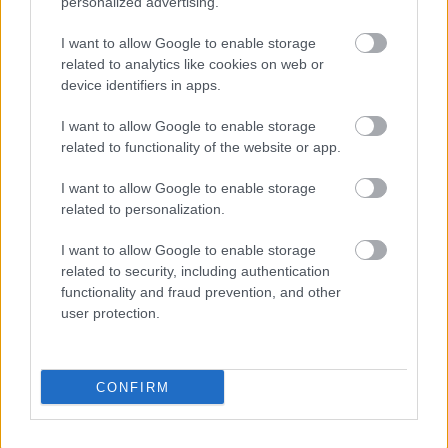
personalized advertising.
«Χαίρομαι που θα συνεχίσω στο πλευρό σου τη
I want to allow Google to enable storage
related to analytics like cookies on web or
δουλειά που αρχίσαμε για να ενισχύσουμε
device identifiers in apps.
περισσότερο τις συνεργασίες μας στην υπηρεσία
των λαών μας, να υποστηρίξουμε την ειρήνη και
I want to allow Google to enable storage
την κυριαρχία της Αρμενίας και να συνοδεύσουμε
related to functionality of the website or app.
τη δυναμική της προσέγγισης με την Ευρώπη»,
I want to allow Google to enable storage
έγραψε ο γάλλος πρόεδρος στο X.
related to personalization.
I want to allow Google to enable storage
Πηγή: ΑΠΕ-ΜΠΕ
related to security, including authentication
functionality and fraud prevention, and other
Ακολουθήστε το
insider.gr στο Google News
και μάθετε
user protection.
πρώτοι όλες τις
ειδήσεις
από την Ελλάδα και τον κόσμο.
CONFIRM