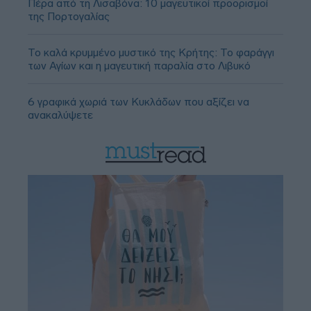
Πέρα από τη Λισαβόνα: 10 μαγευτικοί προορισμοί
της Πορτογαλίας
Το καλά κρυμμένο μυστικό της Κρήτης: Το φαράγγι
των Αγίων και η μαγευτική παραλία στο Λιβυκό
6 γραφικά χωριά των Κυκλάδων που αξίζει να
ανακαλύψετε