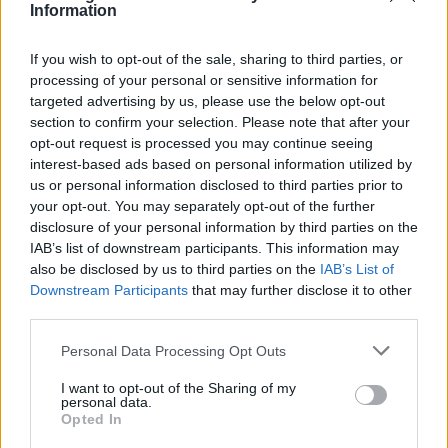
Information
πραγματοποιήσει το 2018 είναι ζωντανό και
ισχυρό», πρόσθεσε.
If you wish to opt-out of the sale, sharing to third parties, or
processing of your personal or sensitive information for
Ο γάλλος πρόεδρος Εμανουέλ Μακρόν συνεχάρη
targeted advertising by us, please use the below opt-out
σήμερα τον Πασινιάν για την «ευρεία νίκη» του
section to confirm your selection. Please note that after your
opt-out request is processed you may continue seeing
κόμματός του στις βουλευτικές εκλογές,
interest-based ads based on personal information utilized by
επισημαίνοντας ότι θέλει να συνοδεύσει την
us or personal information disclosed to third parties prior to
«προσέγγιση με την Ευρώπη» αυτής της χώρας
your opt-out. You may separately opt-out of the further
του Καυκάσου που απομακρύνεται από την
disclosure of your personal information by third parties on the
τροχιά της Μόσχας.
IAB’s list of downstream participants. This information may
also be disclosed by us to third parties on the
IAB’s List of
Downstream Participants
that may further disclose it to other
third parties.
Please note that this website/app uses one or more Google
Personal Data Processing Opt Outs
services and may gather and store information including but
not limited to your visit or usage behaviour. You may click to
I want to opt-out of the Sharing of my
personal data.
grant or deny consent to Google and its third-party tags to
Opted In
use your data for below specified purposes in below Google