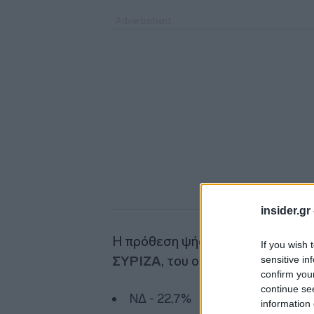
insider.gr
Η πρόθεση ψήφου διαμορφώθηκα
If you wish 
ΣΥΡΙΖΑ
, του οποίου τα ποσοστά
sensitive in
confirm you
continue se
ΝΔ - 22,7%
information 