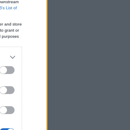
 downstream
Υεμένη: Επίθεση των Χούθι σε
B’s List of
κυβερνητικές δυνάμεις - Τουλάχιστον
58 νεκροί
er and store
Fars: Το Ιράν εξετάζει νομοσχέδιο για
to grant or
απαγόρευση διέλευσης πλοίων από
ed purposes
ΗΠΑ και Ισραήλ από το Ορμούζ
Επένδυση 6,3 δισ. δολαρίων από ΗΑΕ
για data center τεχνητής νοημοσύνης
στην Ιαπωνία
Οπλισμένα τουρκικά F-16
πραγματοποίησαν 10 παραβάσεις και
17 παραβιάσεις στο Αιγαίο
Ο Ζελένσκι θα επισκεφθεί τη Σερβία
για πρώτη φορά από την έναρξη του
πολέμου
Ξεκινούν τα δοκιμαστικά δρομολόγια
της επέκτασης του Μετρό
Θεσσαλονίκης προς την Καλαμαριά
Ο ΟΤΕ στους δείκτες FTSE4Good για