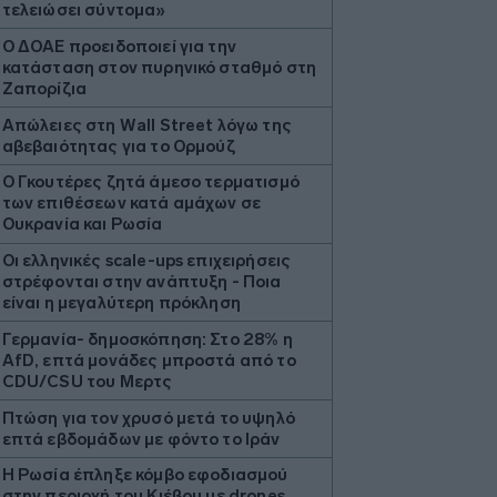
τελειώσει σύντομα»
Ο ΔΟΑΕ προειδοποιεί για την
κατάσταση στον πυρηνικό σταθμό στη
Ζαπορίζια
Απώλειες στη Wall Street λόγω της
αβεβαιότητας για το Ορμούζ
Ο Γκουτέρες ζητά άμεσο τερματισμό
των επιθέσεων κατά αμάχων σε
Ουκρανία και Ρωσία
Οι ελληνικές scale-ups επιχειρήσεις
στρέφονται στην ανάπτυξη - Ποια
είναι η μεγαλύτερη πρόκληση
Γερμανία- δημοσκόπηση: Στο 28% η
AfD, επτά μονάδες μπροστά από το
CDU/CSU του Μερτς
Πτώση για τον χρυσό μετά το υψηλό
επτά εβδομάδων με φόντο το Ιράν
Η Ρωσία έπληξε κόμβο εφοδιασμού
στην περιοχή του Κιέβου με drones