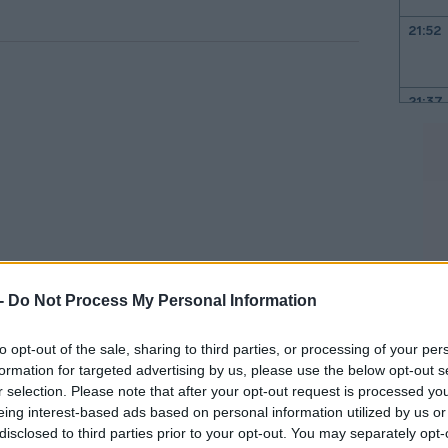
21:52
21:37
21:15
21:03
20:55
 -
Do Not Process My Personal Information
ν ως εξής,
με ιδιαίτερα χαμηλά τον
20:41
to opt-out of the sale, sharing to third parties, or processing of your per
 τον τοποθετούν εκτός Βουλής:
formation for targeted advertising by us, please use the below opt-out s
r selection. Please note that after your opt-out request is processed y
eing interest-based ads based on personal information utilized by us or
20:38
disclosed to third parties prior to your opt-out. You may separately opt-