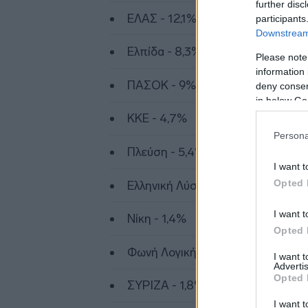
further disc
ΕΛΑΣ - 12,1%
participants
Downstream 
Ελπίδα - 8,3%
Please note
information 
ΠΑΣΟΚ - 9%
deny consent
in below Go
ΚΚΕ - 4,7%
Persona
Πλεύση - 5,4%
I want t
Opted 
Ελληνική Λύση - 4,8%
I want t
Νίκη - 1,4%
Opted 
Φωνή Λογικής - 2,6%
I want 
Advertis
Opted 
ΣΥΡΙΖΑ - 1,8%
I want t