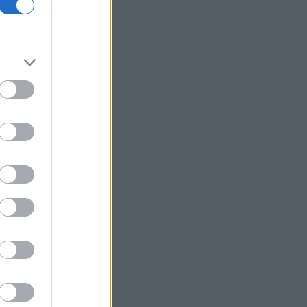
18η συνεχόμενη χρονιά
Νέος γύρος χρηματοδότησης 8 δισ.
δολαρίων για τη DeepSeek
Βρεττού (Credia): Πιστωτική επέκταση
άνω των 1,3 δισ. ευρώ φέτος -
Επιταχύνει την ανάπτυξη, μεταθέτει
το μέρισμα
Στα πράσινα οι ευρωαγορές - Νέο
ενδοσυνεδριακό ρεκόρ για τον Stoxx
Πυρκαγιές: 325 αυτοψίες στις
πληγείσες περιοχές - 118 «κόκκινα»
κτίρια σε Δυτ. Αττική και Ρέθυμνο
Σε εξέλιξη πυρκαγιές σε Σκύρο και
Φάρσαλα
ΑΔΜΗΕ: Διατηρεί την τεχνική ηγεσία
κατά την κατασκευή του Great Sea
Interconnector