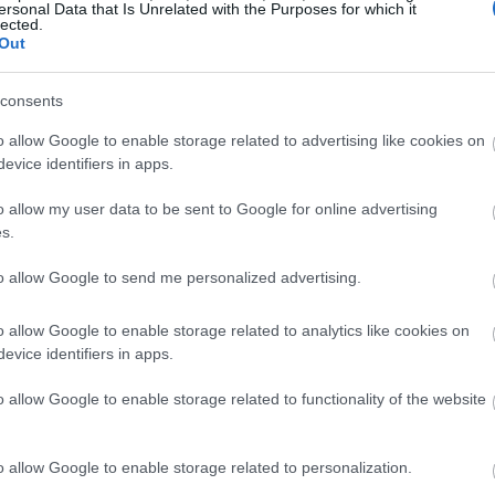
ersonal Data that Is Unrelated with the Purposes for which it
lected.
Out
19:35
consents
19:22
o allow Google to enable storage related to advertising like cookies on
evice identifiers in apps.
o allow my user data to be sent to Google for online advertising
19:14
s.
19:12
to allow Google to send me personalized advertising.
o allow Google to enable storage related to analytics like cookies on
18:54
evice identifiers in apps.
o allow Google to enable storage related to functionality of the website
18:49
o allow Google to enable storage related to personalization.