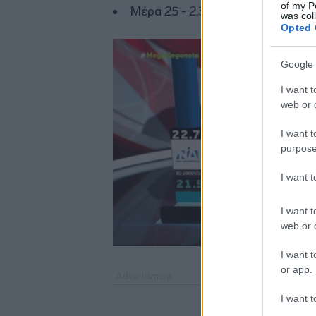
of my P
Μέρα 25 - 2,3%
was col
Opted 
Google 
I want t
web or d
I want t
purpose
I want 
I want t
web or d
I want t
or app.
I want t