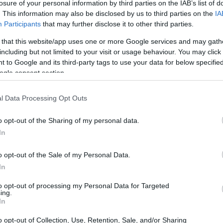
losure of your personal information by third parties on the IAB’s list of
20:33
. This information may also be disclosed by us to third parties on the
IA
Participants
that may further disclose it to other third parties.
 that this website/app uses one or more Google services and may gath
20:20
including but not limited to your visit or usage behaviour. You may click 
 to Google and its third-party tags to use your data for below specifi
ogle consent section.
20:12
l Data Processing Opt Outs
20:12
o opt-out of the Sharing of my personal data.
In
19:56
o opt-out of the Sale of my Personal Data.
In
to opt-out of processing my Personal Data for Targeted
19:55
ing.
In
o opt-out of Collection, Use, Retention, Sale, and/or Sharing
19:47