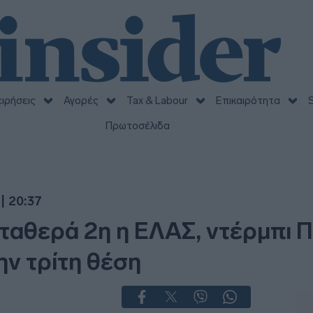
ειρήσεις
Αγορές
Tax & Labour
Επικαιρότητα
S
Πρωτοσέλιδα
| 20:37
Σταθερά 2η η ΕΛΑΣ, ντέρμπι 
ην τρίτη θέση