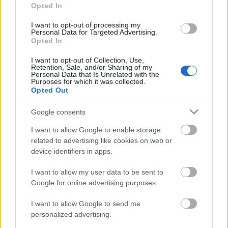
Opted In
εύσχημης απεμπλοκής
από μια σύγκρουση που
μπορεί να εγκλωβίσει τις ΗΠΑ για καιρό. Οι ΗΠΑ
I want to opt-out of processing my
Personal Data for Targeted Advertising.
δεν διαπραγματεύονται επειδή κέρδισαν τον
Opted In
πόλεμο, όπως διατείνεται ο Αμερικανός
Πρόεδρος. Αλλά επειδή η στρατηγική που
I want to opt-out of Collection, Use,
Retention, Sale, and/or Sharing of my
επέλεξαν –στρατιωτικά πλήγματα περιορισμένα
Personal Data that Is Unrelated with the
Purposes for which it was collected.
σε από αέρος επιχειρήσεις, χωρίς πλήρη
Opted Out
κλιμάκωση στο χερσαίο μέτωπο– έχει όριο στο τι
Google consents
μπορεί να πετύχει.
I want to allow Google to enable storage
related to advertising like cookies on web or
device identifiers in apps.
I want to allow my user data to be sent to
Google for online advertising purposes.
I want to allow Google to send me
personalized advertising.