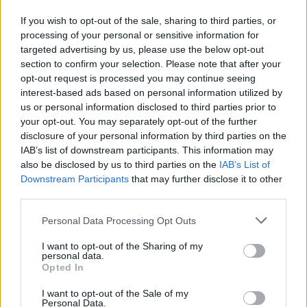
If you wish to opt-out of the sale, sharing to third parties, or
processing of your personal or sensitive information for
targeted advertising by us, please use the below opt-out
section to confirm your selection. Please note that after your
opt-out request is processed you may continue seeing
interest-based ads based on personal information utilized by
us or personal information disclosed to third parties prior to
your opt-out. You may separately opt-out of the further
disclosure of your personal information by third parties on the
Διαβάστε ακόμα -
Πόλεμος στο Ιράν: Ο
IAB’s list of downstream participants. This information may
also be disclosed by us to third parties on the
IAB’s List of
Θουκυδίδης, ο Τραμπ και οι προσδοκίες των
Downstream Participants
that may further disclose it to other
αγορών για το τέλος της σύγκρουσης
third parties.
Please note that this website/app uses one or more Google
Personal Data Processing Opt Outs
Προαναγγελθείσα αποτυχία;
services and may gather and store information including but
not limited to your visit or usage behaviour. You may click to
I want to opt-out of the Sharing of my
personal data.
grant or deny consent to Google and its third-party tags to
Για τον Λευκό Οίκο, οι διαπραγματεύσεις με το
Opted In
use your data for below specified purposes in below Google
Ιράν σε αυτό το στάδιο συνιστούν περισσότερο
consent section.
I want to opt-out of the Sale of my
προσπάθεια διαχείρισης ενός αδιεξόδου και
Personal Data.