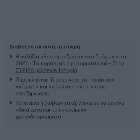
Διαβάζονται αυτή τη στιγμή
Η γαλάζια «θετική ατζέντα» στο δρόμο για το
2027 - Το παράπονο της Καρυστιανού - Στον
ΣΥΡΙΖΑ μελετούν Ιστορία
Πυρόπληκτοι: Τι σημαίνουν τα «πράσινα»,
«κίτρινα» και «κόκκινα» σπίτια για τις
αποζημιώσεις
Ποια είναι η (κυβερνητική) λίστα με τα μεγάλα
οδικά έργα και τα εκτιμώμενα
χρονοδιαγράμματα