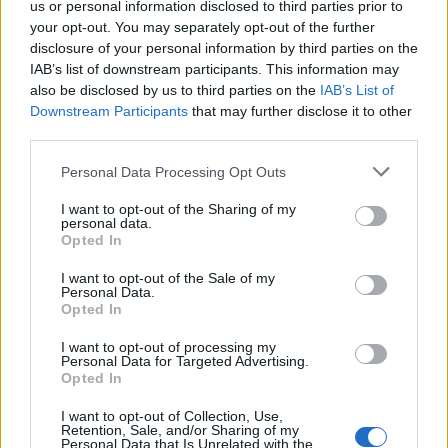
Συνομοσπονδίας. Οργανώθηκε από την ΕΣΕΕ και
us or personal information disclosed to third parties prior to
your opt-out. You may separately opt-out of the further
την Πανελλήνια Ομοσπονδία Συλλόγων
disclosure of your personal information by third parties on the
Εθελοντών Αιμοδοσίας (ΠΟΣΕΑ), στο πλαίσιο
IAB’s list of downstream participants. This information may
του πρωτοκόλλου συνεργασίας που έχουν
also be disclosed by us to third parties on the
IAB’s List of
συνυπογράψει για την ανάδειξη της σημασίας και
Downstream Participants
that may further disclose it to other
την προώθηση της εθελοντικής αιμοδοσίας με τη
third parties.
συνδρομή του εμπορικού κόσμου.
Please note that this website/app uses one or more Google
Personal Data Processing Opt Outs
services and may gather and store information including but
not limited to your visit or usage behaviour. You may click to
I want to opt-out of the Sharing of my
personal data.
grant or deny consent to Google and its third-party tags to
Opted In
use your data for below specified purposes in below Google
consent section.
I want to opt-out of the Sale of my
Personal Data.
Opted In
I want to opt-out of processing my
Personal Data for Targeted Advertising.
Opted In
I want to opt-out of Collection, Use,
Retention, Sale, and/or Sharing of my
Personal Data that Is Unrelated with the