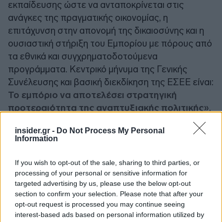
εκπαίδευσης ώστε να ανταποκρίνεται στις
ανάγκες της πραγματικής οικονομίας, η
επιτάχυνση στην απονομή της δικαιοσύνης και η
ουσιαστική στήριξη του Εμπορίου με πόρους από
τα εθνικά και συγχρηματοδοτούμενα
προγράμματα. Κεντρικό μήνυμα της Γενικής
Συνέλευσης και βασική διεκδίκηση της ΕΣΕΕ είναι:
Το εμπόριο να αποτελέσει στρατηγική
προτεραιότητα της αναπτυξιακής πολιτικής
».
insider.gr -
Do Not Process My Personal
Η Γενική Συνέλευση ενέκρινε τον διοικητικό και
Information
οικονομικό απολογισμό του έτους 2025, καθώς και
τον προϋπολογισμό του έτους 2026. Παράλληλα
If you wish to opt-out of the sale, sharing to third parties, or
με τις εργασίες της Ετήσιας Τακτικής Γενικής
processing of your personal or sensitive information for
targeted advertising by us, please use the below opt-out
Συνέλευσης, πραγματοποιήθηκε δράση
section to confirm your selection. Please note that after your
εθελοντικής αιμοδοσίας, με τη συμμετοχή μελών
opt-out request is processed you may continue seeing
της ΕΣΕΕ και του προσωπικού της
interest-based ads based on personal information utilized by