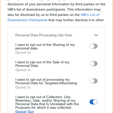
disclosure of your personal information by third parties on the
IAB’s list of downstream participants. This information may
also be disclosed by us to third parties on the
IAB’s List of
Downstream Participants
that may further disclose it to other
third parties.
Please note that this website/app uses one or more Google
Personal Data Processing Opt Outs
services and may gather and store information including but
not limited to your visit or usage behaviour. You may click to
I want to opt-out of the Sharing of my
personal data.
grant or deny consent to Google and its third-party tags to
Opted In
use your data for below specified purposes in below Google
consent section.
I want to opt-out of the Sale of my
Personal Data.
Opted In
I want to opt-out of processing my
Personal Data for Targeted Advertising.
Opted In
Διαβάζονται αυτή τη στιγμή
Πυρόπληκτοι: Ποιοι δικαιούνται έως 6.000 ευρώ,
I want to opt-out of Collection, Use,
Retention, Sale, and/or Sharing of my
επιδότηση ενοικίου και στεγαστική συνδρομή
Personal Data that Is Unrelated with the
Purposes for which it was collected.
Τρίτη χρονιά με διεθνές ρεκόρ εσόδων για τη
Opted Out