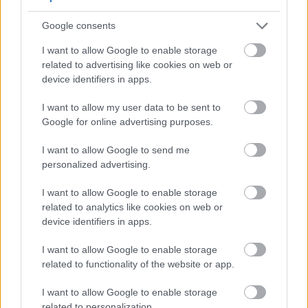
Ρεάλ Μαδρίτης - «Κλειδί» το γήπεδο
Πώς μπορείτε να βγείτε νωρίτερα στη σύνταξη
Google consents
- Οι 3 κινήσεις που πρέπει να γίνουν εγκαίρως
I want to allow Google to enable storage
related to advertising like cookies on web or
device identifiers in apps.
I want to allow my user data to be sent to
Google for online advertising purposes.
TAGS:
Βρετανία
ΑΕΠ
Ανάπτυξη
I want to allow Google to send me
personalized advertising.
I want to allow Google to enable storage
BEST OF
INTERNET
related to analytics like cookies on web or
device identifiers in apps.
I want to allow Google to enable storage
related to functionality of the website or app.
I want to allow Google to enable storage
related to personalization.