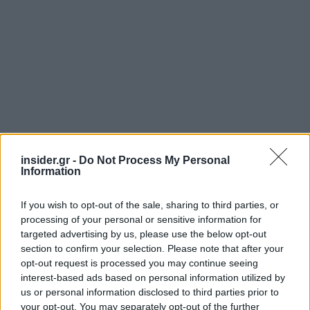
insider.gr -
Do Not Process My Personal
Information
If you wish to opt-out of the sale, sharing to third parties, or
processing of your personal or sensitive information for
targeted advertising by us, please use the below opt-out
section to confirm your selection. Please note that after your
Ακολουθήστε το
insider.gr στο Google News
και μάθετε
opt-out request is processed you may continue seeing
πρώτοι όλες τις
ειδήσεις
από την Ελλάδα και τον κόσμο.
interest-based ads based on personal information utilized by
us or personal information disclosed to third parties prior to
your opt-out. You may separately opt-out of the further