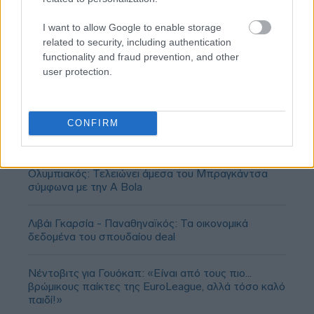
I want to allow Google to enable storage
related to security, including authentication
functionality and fraud prevention, and other
user protection.
CONFIRM
Ολυμπιακός: Τελειώνει άμεσα του Μπραγκάντσα
σύμφωνα με την A Bola
Λιβάι Γκαρσία - Παναθηναϊκός: Τα οικονομικά
δεδομένα του σπουδαίου deal
Νέντοβιτς για Γουόκαπ: «Είναι από τους πιο...
βρώμικους παίκτες της EuroLeague, αλλά τόσο καλό
παιδί!»