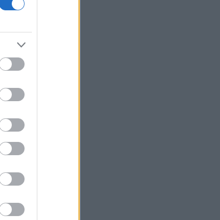
οικονομίας και οι κίνδυνοι της
επενδυτικής έκρηξης
ΕΛ.Α.Σ: «Η απροκάλυπτη ώσμωση
δικαστικής αρχής και εκτελεστικής
εξουσίας εκθέτει τη χώρα διεθνώς»
Δικαστικό μπλόκο στην αίθουσα χορού
του Τραμπ στο Λευκό Οίκο
Μπάρκιν (Fed): «Τα στοιχεία για την
αγορά εργασίας συμβαδίζουν με τις
πρόσφατες τάσεις»
Καταβλήθηκαν 33,58 εκατ. ευρώ σε
67.746 δικαιούχους για την αγορά
λιπασμάτων
Ευρωαγορές: Η καλύτερη εβδομάδα
από τα τέλη Ιουνίου - Σε νέα υψηλά ο
Stoxx 600
Κορυφώνεται η έξοδος των εκδρομέων
- Στο 100% η πληρότητα σε πολλά
δρομολόγια για Κυκλάδες