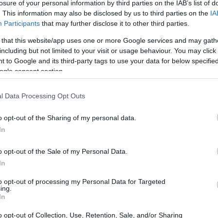
ανάπτυξη θα ξεπεράσει το 2%
.
losure of your personal information by third parties on the IAB’s list of
. This information may also be disclosed by us to third parties on the
IA
21:11
ανόν τις επόμενες εβδομάδες. Αυτό φυσικά
Participants
that may further disclose it to other third parties.
σει όλα της τα προβλήματα. Επίσης έχουμε
 that this website/app uses one or more Google services and may gath
είναι ιδιαίτερα σημαντικό για την Ελλάδα.
21:01
including but not limited to your visit or usage behaviour. You may click 
νέχιση των επενδύσεων και μεταρρυθμίσεων,
 to Google and its third-party tags to use your data for below specifi
μική πολιτική. Αυτή είναι η ισορροπία που
ogle consent section.
20:42
ενους μήνες και χρόνια».
l Data Processing Opt Outs
20:32
αριθμός μεταρρυθμίσεων για τις οποίες η
o opt-out of the Sharing of my personal data.
τερη προσοχή τους επόμενους μήνες ή
In
 ΕΕ απαντά: «Γενικά η αίσθηση μου είναι,
20:19
o opt-out of the Sale of my Personal Data.
ον πρωθυπουργό Κυριάκο Μητσοτάκη, ότι η
In
έα δεν σημαίνουν ότι η δραστηριότητα,
20:11
έχει τελειώσει
.
to opt-out of processing my Personal Data for Targeted
ing.
In
20:00
o opt-out of Collection, Use, Retention, Sale, and/or Sharing