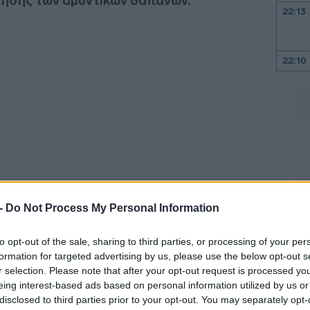
τησης των αμυντικών δαπανών.
22:13
22:10
22:00
21:52
21:46
 -
Do Not Process My Personal Information
21:39
to opt-out of the sale, sharing to third parties, or processing of your per
ναμένουμε αναθεώρηση για το ύψος της
formation for targeted advertising by us, please use the below opt-out s
r selection. Please note that after your opt-out request is processed y
κ. Τζεντιλόνι αναφέρει ότι «Η Ελλάδα
21:27
eing interest-based ads based on personal information utilized by us or
ώς ήδη το 2023, φέτος και του χρόνου,
disclosed to third parties prior to your opt-out. You may separately opt-