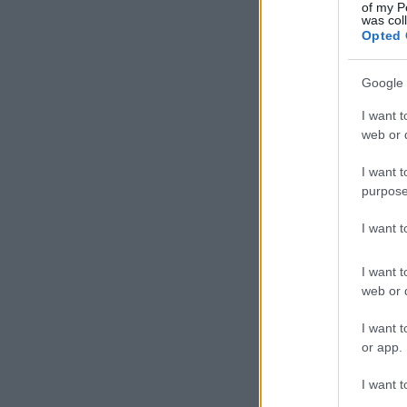
of my P
was col
Opted 
Google 
I want t
web or d
I want t
purpose
I want 
I want t
web or d
I want t
or app.
I want t