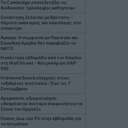
Το Cambridge επανεξετάζει τις
διαδικασίες πρόσληψης καθηγητών
Συνάντηση Ζελένσκι με Βούτσιτς -
Θέματα οικονομίας και ασφάλειας στο
επίκεντρο
Άγκυρα: Η συμφωνία με Πακιστάν και
Σαουδική Αραβία δεν παραβιάζει το
ΝΑΤΟ
Η καλύτερη εβδομάδα από τον Απρίλιο
στη Wall Street - Νέο ρεκόρ για S&P
500
Η Ισπανία ξεκινά ελέγχους στους
ταξιδιώτες από Ιταλία - Έως τις 7
Σεπτεμβρίου
Αμερικανός αξιωματούχος:
«Αναμένεται σύντομα συμφωνία για τα
Στενά του Ορμούζ»
Πτώση άνω του 9% στην εβδομάδα για
το πετρέλαιο