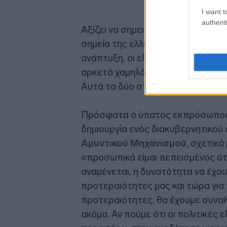
I want t
authenti
Αξίζει να σημειωθεί ότι εξαιτίας
σημεία της ελληνικής οικονομίας, π
ανάπτυξη, οι εξαγωγές πάνε καλύτ
αρκετά χαμηλό. Αλλά οι
εξαγωγέ
Αυτά τα δύο στοιχεία έχουν στρατη
Πρόσφατα ο ύπατος εκπρόσωπος 
δημιουργία ενός διακυβερνητικο
Αμυντικού Μηχανισμού
, σχετικά
«προσωπικά είμαι πεπεισμένος ότι
αναμένεται, η δυνατότητα να έχου
προτεραιότητες μας και τώρα για τ
προτεραιότητες, θα έχουμε συναί
ακόμα. Αν πούμε ότι οι πολιτικές 