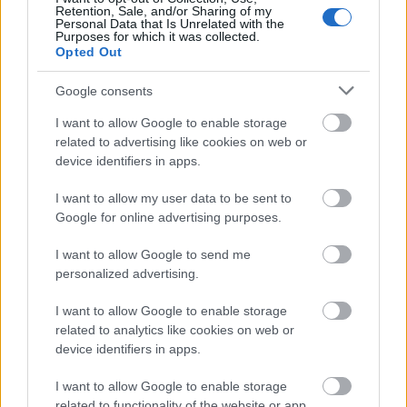
Retention, Sale, and/or Sharing of my
Personal Data that Is Unrelated with the
Purposes for which it was collected.
Opted Out
Google consents
I want to allow Google to enable storage
related to advertising like cookies on web or
device identifiers in apps.
I want to allow my user data to be sent to
Google for online advertising purposes.
I want to allow Google to send me
personalized advertising.
I want to allow Google to enable storage
Διαβάζονται αυτή τη στιγμή
related to analytics like cookies on web or
device identifiers in apps.
Η γαλάζια «θετική ατζέντα» στο δρόμο για το
2027 - Το παράπονο της Καρυστιανού - Στον
I want to allow Google to enable storage
ΣΥΡΙΖΑ μελετούν Ιστορία
related to functionality of the website or app.