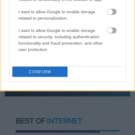
Πυρόπληκτοι: Τι σημαίνουν τα «πράσινα»,
«κίτρινα» και «κόκκινα» σπίτια για τις
I want to allow Google to enable storage
αποζημιώσεις
related to personalization.
Ποια είναι η (κυβερνητική) λίστα με τα μεγάλα
I want to allow Google to enable storage
οδικά έργα και τα εκτιμώμενα
related to security, including authentication
χρονοδιαγράμματα
functionality and fraud prevention, and other
user protection.
CONFIRM
TAGS:
Κρατική Αρωγή
Χρήστος Τριαντόπουλος
Θεσσαλία
Πλημμύρες
arogi.gov.gr
BEST OF
INTERNET