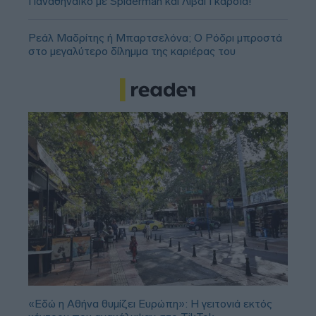
Παναθηναϊκό με Spiderman και Λιβάι Γκαρσία!
Ρεάλ Μαδρίτης ή Μπαρτσελόνα; Ο Ρόδρι μπροστά
στο μεγαλύτερο δίλημμα της καριέρας του
«Εδώ η Αθήνα θυμίζει Ευρώπη»: H γειτονιά εκτός