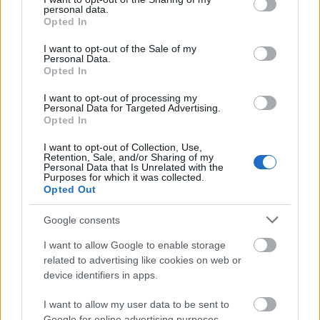
personal data.
grant or deny consent to Google and its third-party tags to
Opted In
use your data for below specified purposes in below Google
consent section.
I want to opt-out of the Sale of my
Personal Data.
Opted In
I want to opt-out of processing my
Personal Data for Targeted Advertising.
Opted In
I want to opt-out of Collection, Use,
Retention, Sale, and/or Sharing of my
Personal Data that Is Unrelated with the
Purposes for which it was collected.
Opted Out
Google consents
I want to allow Google to enable storage
related to advertising like cookies on web or
Ακολουθήστε το
insider.gr στο Google News
και μάθετε
device identifiers in apps.
πρώτοι όλες τις
ειδήσεις
από την Ελλάδα και τον κόσμο.
I want to allow my user data to be sent to
Google for online advertising purposes.