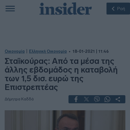
Ροή
|
Οικονομία
Ελληνική Οικονομία
18-01-2021 | 11:46
Σταϊκούρας: Από τα μέσα της
άλλης εβδομάδος η καταβολή
των 1,5 δισ. ευρώ της
Επιστρεπτέας
Δήμητρα Καδδά