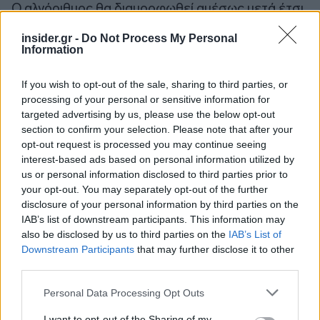
Ο αλγόριθμος θα διαμορφωθεί αμέσως μετά έτσι
ώστε προς τα μέσα της επόμενης εβδομάδος
insider.gr -
Do Not Process My Personal
«και σίγουρα μέχρι το τέλος Ιανουαρίου» να
Information
εκταμιευτούν τα κονδύλια των 1,5 δισ. ευρώ
περίπου, είπε. Υπενθύμισε πώς το συνολικό ποσό
If you wish to opt-out of the sale, sharing to third parties, or
που θα διατεθεί φτάνει στα 7 δισ. ευρώ.
processing of your personal or sensitive information for
targeted advertising by us, please use the below opt-out
section to confirm your selection. Please note that after your
opt-out request is processed you may continue seeing
interest-based ads based on personal information utilized by
us or personal information disclosed to third parties prior to
your opt-out. You may separately opt-out of the further
disclosure of your personal information by third parties on the
IAB’s list of downstream participants. This information may
also be disclosed by us to third parties on the
IAB’s List of
Downstream Participants
that may further disclose it to other
third parties.
Please note that this website/app uses one or more Google
Personal Data Processing Opt Outs
services and may gather and store information including but
not limited to your visit or usage behaviour. You may click to
I want to opt-out of the Sharing of my