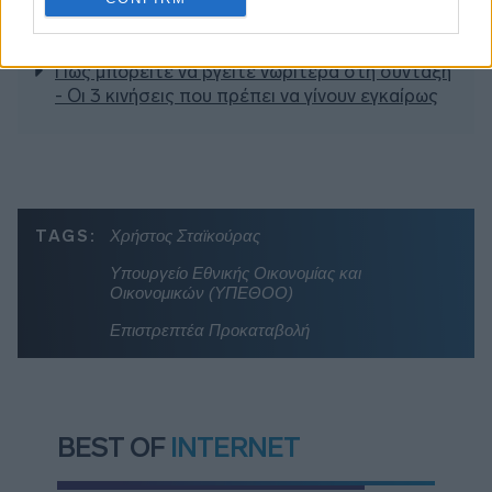
Σήμερα το κρίσιμο ραντεβού στο Μέγαρο
Μαξίμου για τη βιομηχανία
Πώς μπορείτε να βγείτε νωρίτερα στη σύνταξη
- Οι 3 κινήσεις που πρέπει να γίνουν εγκαίρως
TAGS:
Χρήστος Σταϊκούρας
Υπουργείο Εθνικής Οικονομίας και
Οικονομικών (ΥΠΕΘΟΟ)
Επιστρεπτέα Προκαταβολή
BEST OF
INTERNET