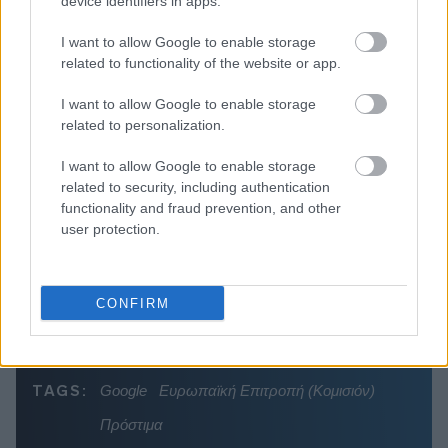
device identifiers in apps.
Διαβάζονται αυτή τη στιγμή
I want to allow Google to enable storage
related to functionality of the website or app.
Η γαλάζια «θετική ατζέντα» στο δρόμο για το
2027 - Το παράπονο της Καρυστιανού - Στον
I want to allow Google to enable storage
ΣΥΡΙΖΑ μελετούν Ιστορία
related to personalization.
Πυρόπληκτοι: Τι σημαίνουν τα «πράσινα»,
«κίτρινα» και «κόκκινα» σπίτια για τις
I want to allow Google to enable storage
αποζημιώσεις
related to security, including authentication
functionality and fraud prevention, and other
Ποια είναι η (κυβερνητική) λίστα με τα μεγάλα
user protection.
οδικά έργα και τα εκτιμώμενα
χρονοδιαγράμματα
CONFIRM
TAGS:
Google
Ευρωπαϊκή Επιτροπή (Κομισιόν)
Πρόστιμα