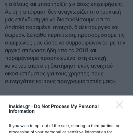
για όλους και υποστηρίζει χιλιάδες επιχειρήσεις.
Αυτή η απόφαση δεν αναγνωρίζει τη σημαντική
μας επένδυση για να διασφαλίσουμε ότι το
Android παραμένει ανοιχτό, διαλειτουργικό και
δωρεάν. Σε κάθε περίπτωση, προσαρμόσαμε τις
συμφωνίες μας ώστε να συμμορφώνονται με την
αρχική απόφαση ήδη από το 2018 και
παραμένουμε προσηλωμένοι στη συνεχή
καινοτομία και στη διατήρηση ενός ανοιχτού
οικοσυστήματος για τους χρήστες, τους
συνεργάτες και τους προγραμματιστές μας».
insider.gr -
Do Not Process My Personal
Information
If you wish to opt-out of the sale, sharing to third parties, or
processing of your personal or sensitive information for