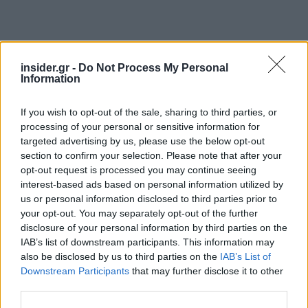
insider.gr -
Do Not Process My Personal
Information
If you wish to opt-out of the sale, sharing to third parties, or
processing of your personal or sensitive information for
targeted advertising by us, please use the below opt-out
section to confirm your selection. Please note that after your
Η ανάθεση της σύμβασης, συνολικού ανώτατου
opt-out request is processed you may continue seeing
προϋπολογισμού 2,070 δισ. ευρώ,
interest-based ads based on personal information utilized by
us or personal information disclosed to third parties prior to
πραγματοποιήθηκε με κριτήριο την πλέον
your opt-out. You may separately opt-out of the further
συμφέρουσα οικονομική προσφορά. Ανάδοχος
disclosure of your personal information by third parties on the
για το πρώτο τμήμα της σύμβασης, το οποίο
IAB’s list of downstream participants. This information may
περιλαμβάνει τις διασυνδέσεις Θράκη-Λήμνος,
also be disclosed by us to third parties on the
IAB’s List of
Downstream Participants
that may further disclose it to other
Κως-Ρόδος, Λέσβος-Λήμνος και Λέσβος-Χίος,
third parties.
αναδείχθηκε η Fulgor Α.Ε. Αντίστοιχα, το δεύτερο