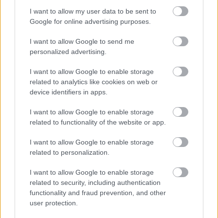
σε Θράκη, Λήμνο, Λέσβο (δυτική Λέσβο και
I want to allow my user data to be sent to
Μυτιλήνη), Χίο, Σάμο, Κάρπαθο, Σκύρο και Τήνο
Google for online advertising purposes.
καθώς και την επέκταση δύο υποσταθμών της
Ρόδου, στη Σορωνή και στον Θερμοηλεκτρικό
I want to allow Google to send me
Σταθμό του νησιού. Σημειώνεται ότι για τους
personalized advertising.
υποσταθμούς Δυτικής Λέσβου και Σορωνής
I want to allow Google to enable storage
σχεδιάζεται επίσης η εγκατάσταση συστημάτων
related to analytics like cookies on web or
στατής αντιστάθμισης ισχύος (STATCOM). Ο
device identifiers in apps.
συνολικός προϋπολογισμός του διαγωνισμού
I want to allow Google to enable storage
ανέρχεται σε 291 εκατ. ευρώ και η διάρκεια της
related to functionality of the website or app.
συμφωνίας-πλαίσιο ορίζεται σε 4 χρόνια.
I want to allow Google to enable storage
Ηλεκτρική διασύνδεση Ελλάδας-
related to personalization.
Ιταλίας (GRITA 2)
I want to allow Google to enable storage
related to security, including authentication
functionality and fraud prevention, and other
Ο ΑΔΜΗΕ από κοινού με τον Διαχειριστή της
user protection.
Ιταλίας, Terna, αναπτύσσει τη δεύτερη ηλεκτρική