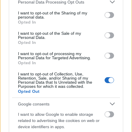
τμήμα της σύμβασης με τις διασυνδέσεις Ρόδος-
Please note that this website/app uses one or more Google
Personal Data Processing Opt Outs
services and may gather and store information including but
Κάρπαθος, Αλιβέρι (GIS)-Σκύρος, Σάμος-Κως,
not limited to your visit or usage behaviour. You may click to
I want to opt-out of the Sharing of my
Σκύρος-Λέσβος, Χίος-Σάμος, Αίγινα-Μέγαρα και
personal data.
grant or deny consent to Google and its third-party tags to
Opted In
Κεφαλλονιά-Κυλλήνη, κατακυρώθηκε στην
use your data for below specified purposes in below Google
Prysmian Powerlink Srl.
consent section.
I want to opt-out of the Sale of my
Personal Data.
Opted In
Ο Διαχειριστής έχει προκηρύξει επίσης τον
I want to opt-out of processing my
διαγωνισμό με αντικείμενο τη σύναψη
Personal Data for Targeted Advertising.
συμφωνίας-πλαίσιο για τη μελέτη, προμήθεια
Opted In
εξοπλισμού και εγκατάσταση νέων υποσταθμών
I want to opt-out of Collection, Use,
υψηλής τάσης καθώς και την επέκταση
Retention, Sale, and/or Sharing of my
Personal Data that Is Unrelated with the
υφιστάμενων υποδομών σε υπό διασύνδεση
Purposes for which it was collected.
Opted Out
νησιά και τα σημεία σύνδεσής τους με το
ηπειρωτικό ηλεκτρικό σύστημα, προκήρυξε ο
Google consents
ΑΔΜΗΕ.
I want to allow Google to enable storage
Ο διαγωνισμός προβλέπει την ανάπτυξη 9 νέων
related to advertising like cookies on web or
υποσταθμών κλειστού τύπου, τεχνολογίας GIS,
device identifiers in apps.