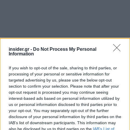
Ακολουθήστε το
insider.gr στο Google News
και μάθετε
insider.gr -
Do Not Process My Personal
Information
πρώτοι όλες τις
ειδήσεις
από την Ελλάδα και τον κόσμο.
If you wish to opt-out of the sale, sharing to third parties, or
processing of your personal or sensitive information for
targeted advertising by us, please use the below opt-out
section to confirm your selection. Please note that after your
opt-out request is processed you may continue seeing
interest-based ads based on personal information utilized by
us or personal information disclosed to third parties prior to
your opt-out. You may separately opt-out of the further
disclosure of your personal information by third parties on the
IAB’s list of downstream participants. This information may
also be disclosed by us to third parties on the
IAB’s List of