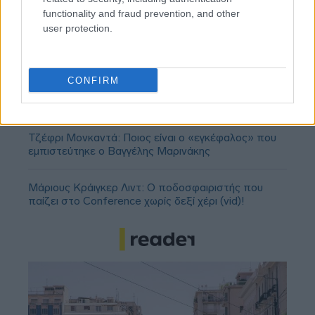
functionality and fraud prevention, and other
user protection.
ΣΕΦ: Επαναπροκηρύσσεται η ενεργειακή
CONFIRM
αναβάθμιση - Γιατί ακυρώθηκε ο πρώτος
διαγωνισμός
Τζέφρι Μονκαντά: Ποιος είναι ο «εγκέφαλος» που
εμπιστεύτηκε ο Βαγγέλης Μαρινάκης
Μάριους Κράιγκερ Λιντ: Ο ποδοσφαιριστής που
παίζει στο Conference χωρίς δεξί χέρι (vid)!