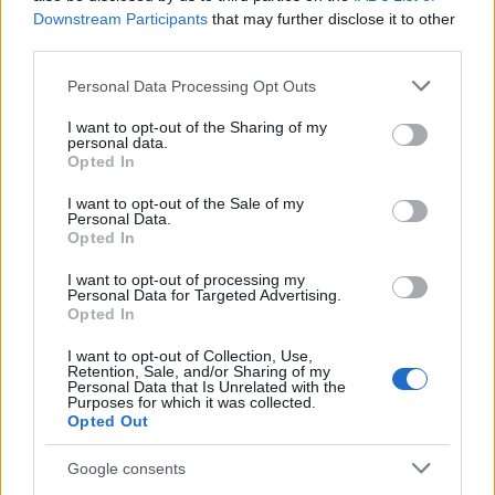
Downstream Participants
that may further disclose it to other
third parties.
Please note that this website/app uses one or more Google
Personal Data Processing Opt Outs
services and may gather and store information including but
not limited to your visit or usage behaviour. You may click to
I want to opt-out of the Sharing of my
personal data.
grant or deny consent to Google and its third-party tags to
Διαβάζονται αυτή τη στιγμή
Opted In
use your data for below specified purposes in below Google
Η γαλάζια «θετική ατζέντα» στο δρόμο για το
consent section.
I want to opt-out of the Sale of my
2027 - Το παράπονο της Καρυστιανού - Στον
Personal Data.
Opted In
ΣΥΡΙΖΑ μελετούν Ιστορία
Πυρόπληκτοι: Τι σημαίνουν τα «πράσινα»,
I want to opt-out of processing my
Personal Data for Targeted Advertising.
«κίτρινα» και «κόκκινα» σπίτια για τις
Opted In
αποζημιώσεις
Ποια είναι η (κυβερνητική) λίστα με τα μεγάλα
I want to opt-out of Collection, Use,
Retention, Sale, and/or Sharing of my
οδικά έργα και τα εκτιμώμενα
Personal Data that Is Unrelated with the
Purposes for which it was collected.
χρονοδιαγράμματα
Opted Out
Google consents