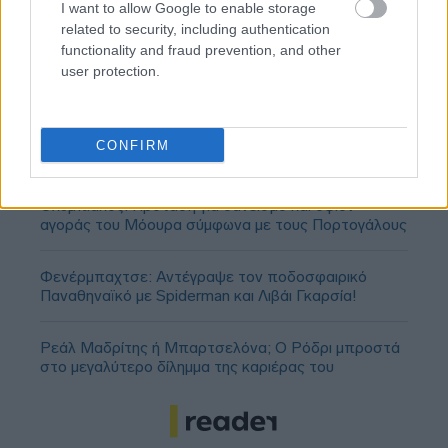
I want to allow Google to enable storage
related to security, including authentication
functionality and fraud prevention, and other
user protection.
CONFIRM
Ολυμπιακός: Πρόταση για δανεισμό και οψιόν
αγοράς του Μόουρα σύμφωνα με τους Πορτογάλους
Φενέρμπαχτσε: Αντέγραψε τον ποδοσφαιρικό
Παναθηναϊκό με Spiderman και Λιβάι Γκαρσία!
Ρεάλ Μαδρίτης ή Μπαρτσελόνα; Ο Ρόδρι μπροστά
στο μεγαλύτερο δίλημμα της καριέρας του