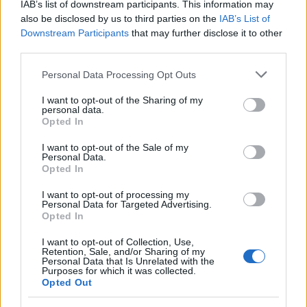
IAB’s list of downstream participants. This information may
also be disclosed by us to third parties on the
IAB’s List of
Downstream Participants
that may further disclose it to other
third parties.
Please note that this website/app uses one or more Google
Personal Data Processing Opt Outs
services and may gather and store information including but
not limited to your visit or usage behaviour. You may click to
I want to opt-out of the Sharing of my
personal data.
grant or deny consent to Google and its third-party tags to
Opted In
use your data for below specified purposes in below Google
consent section.
I want to opt-out of the Sale of my
Διαβάζονται αυτή τη στιγμή
Personal Data.
Opted In
Η χαμηλή… απόδοση Μητσοτάκη στις
στοιχηματικές - Ποιος επισκέφθηκε τα
I want to opt-out of processing my
πυρόπληκτα ζωάκια - Το μισογεμάτο ποτήρι
Personal Data for Targeted Advertising.
Opted In
του ΣΥΡΙΖΑ
Ποια είναι η (κυβερνητική) λίστα με τα μεγάλα
I want to opt-out of Collection, Use,
Retention, Sale, and/or Sharing of my
οδικά έργα και τα εκτιμώμενα
Personal Data that Is Unrelated with the
χρονοδιαγράμματα
Purposes for which it was collected.
Opted Out
Δυτ. Αττική: Το χρονοδιάγραμμα
αποκατάστασης μετά τη φωτιά - Στόχος η