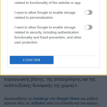
related to functionality of the website or app.
I want to allow Google to enable storage
related to personalization.
I want to allow Google to enable storage
Χρειαζόμαστε μια νέα ισορροπία: περισσότερη
related to security, including authentication
ρευστότητα, δικαιότερες ρυθμίσεις και ένα
functionality and fraud prevention, and other
κράτος που δε θα λειτουργεί ως παράγοντας
user protection.
συσσώρευσης προβλημάτων αλλά ως εταίρος
ανάπτυξης.
CONFIRM
Η στήριξη της μικρομεσαίας επιχειρηματικότητας
είναι προϋπόθεση για τη διατήρηση της
παραγωγικής βάσης, της απασχόλησης και της
αναπτυξιακής δυναμικής της χώρας».
Ακολουθήστε το
insider.gr στο Google News
και μάθετε
πρώτοι όλες τις
ειδήσεις
από την Ελλάδα και τον κόσμο.