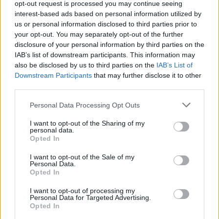
opt-out request is processed you may continue seeing
σύστημα συμψηφισμού μεταξύ οφειλών
interest-based ads based on personal information utilized by
επιχειρήσεων προς τα ασφαλιστικά ταμεία και
us or personal information disclosed to third parties prior to
ληξιπρόθεσμων απαιτήσεων που έχουν οι ίδιες
your opt-out. You may separately opt-out of the further
επιχειρήσεις από το Δημόσιο. Δεν είναι λογικό
disclosure of your personal information by third parties on the
IAB’s list of downstream participants. This information may
ούτε οικονομικά αποτελεσματικό η ίδια επιχείρηση
also be disclosed by us to third parties on the
IAB’s List of
να εμφανίζεται ταυτόχρονα ως οφειλέτης και ως
Downstream Participants
that may further disclose it to other
πιστωτής του κράτους χωρίς δυνατότητα άμεσου
third parties.
συμψηφισμού.
Please note that this website/app uses one or more Google
Personal Data Processing Opt Outs
services and may gather and store information including but
Η ελληνική οικονομία έχει αποδείξει ότι διαθέτει
not limited to your visit or usage behaviour. You may click to
I want to opt-out of the Sharing of my
personal data.
ανθεκτικότητα. Όμως η ανθεκτικότητα δεν μπορεί
grant or deny consent to Google and its third-party tags to
Opted In
use your data for below specified purposes in below Google
να μετατρέπεται σε μόνιμη δοκιμασία επιβίωσης
consent section.
I want to opt-out of the Sale of my
για τις μικρομεσαίες επιχειρήσεις.
Personal Data.
Opted In
I want to opt-out of processing my
Personal Data for Targeted Advertising.
Opted In