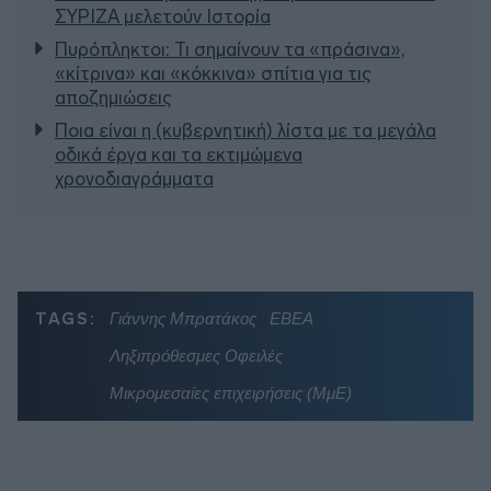
ΣΥΡΙΖΑ μελετούν Ιστορία
Πυρόπληκτοι: Τι σημαίνουν τα «πράσινα»,
«κίτρινα» και «κόκκινα» σπίτια για τις
αποζημιώσεις
Ποια είναι η (κυβερνητική) λίστα με τα μεγάλα
οδικά έργα και τα εκτιμώμενα
χρονοδιαγράμματα
TAGS:
Γιάννης Μπρατάκος
ΕΒΕΑ
Ληξιπρόθεσμες Οφειλές
Μικρομεσαίες επιχειρήσεις (ΜμΕ)