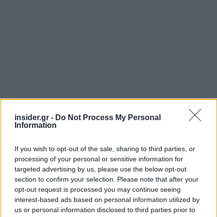
insider.gr -
Do Not Process My Personal
Information
If you wish to opt-out of the sale, sharing to third parties, or
Ακολουθήστε το
insider.gr στο Google News
και μάθετε
processing of your personal or sensitive information for
πρώτοι όλες τις
ειδήσεις
από την Ελλάδα και τον κόσμο.
targeted advertising by us, please use the below opt-out
section to confirm your selection. Please note that after your
opt-out request is processed you may continue seeing
interest-based ads based on personal information utilized by
us or personal information disclosed to third parties prior to