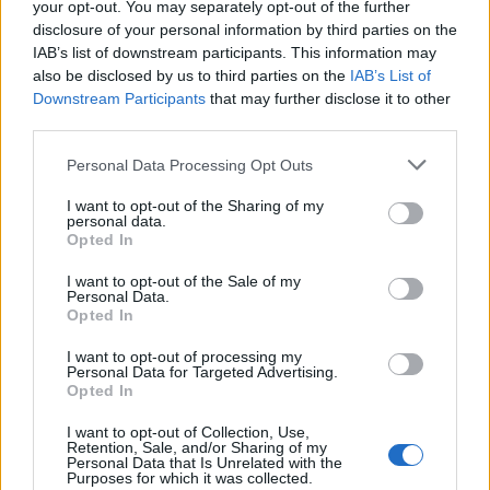
your opt-out. You may separately opt-out of the further
disclosure of your personal information by third parties on the
IAB’s list of downstream participants. This information may
also be disclosed by us to third parties on the
IAB’s List of
Downstream Participants
that may further disclose it to other
third parties.
Please note that this website/app uses one or more Google
Personal Data Processing Opt Outs
services and may gather and store information including but
not limited to your visit or usage behaviour. You may click to
I want to opt-out of the Sharing of my
personal data.
grant or deny consent to Google and its third-party tags to
Opted In
use your data for below specified purposes in below Google
consent section.
I want to opt-out of the Sale of my
Personal Data.
Opted In
Διαβάζονται αυτή τη στιγμή
I want to opt-out of processing my
Τράπεζες: Στα 55,5 εκατ. ευρώ ο λογαριασμός
Personal Data for Targeted Advertising.
από τα δάνεια του ν. Κατσέλη
Opted In
Νέο Χωροταξικό Τουρισμού: Οι νέες «κόκκινες
I want to opt-out of Collection, Use,
γραμμές» για το περιβάλλον και τι αλλάζει σε
Retention, Sale, and/or Sharing of my
Personal Data that Is Unrelated with the
ξενοδοχεία, νησιά και επενδύσεις
Purposes for which it was collected.