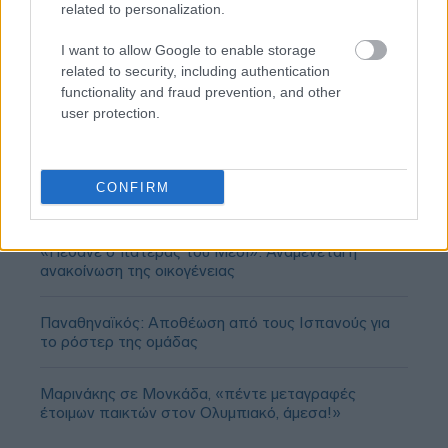
related to personalization.
I want to allow Google to enable storage
related to security, including authentication
functionality and fraud prevention, and other
user protection.
CONFIRM
«Πέθανε ο πατέρας του Μέσι»: Αναμένεται η
ανακοίνωση της οικογένειας
Παναθηναϊκός: Αποθέωση από τους Ισπανούς για
το ρόστερ της ομάδας
Μαρινάκης σε Μονκάδα, «πέντε μεταγραφές
έτοιμων παικτών στον Ολυμπιακό, άμεσα!»