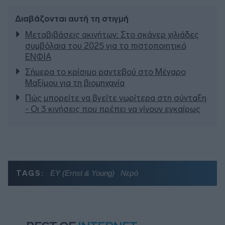
Διαβάζονται αυτή τη στιγμή
Μεταβιβάσεις ακινήτων: Στο σκάνερ χιλιάδες
συμβόλαια του 2025 για το πιστοποιητικό
ΕΝΦΙΑ
Σήμερα το κρίσιμο ραντεβού στο Μέγαρο
Μαξίμου για τη βιομηχανία
Πώς μπορείτε να βγείτε νωρίτερα στη σύνταξη
- Οι 3 κινήσεις που πρέπει να γίνουν εγκαίρως
TAGS:
EY (Ernst & Young)
Νερό