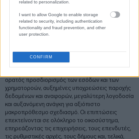
related to personalization.
I want to allow Google to enable storage
related to security, including authentication
functionality and fraud prevention, and other
user protection.
CONFIRM
Έτσι, δημιουργούνται σημαντικές ευκαιρίες, αλλά
και αυξημένες απαιτήσεις: πιο δομημένος και
ορατός προσδιορισμός των εσόδων και των
χρηματοροών, αυξημένες υποχρεώσεις παροχής
δεδομένων και αναφορών, μεγαλύτερη λογοδοσία
και αυξανόμενη ανάγκη για αξιόπιστο
μακροπρόθεσμο σχεδιασμό. Οι επιπτώσεις
επεκτείνονται σε ολόκληρο το οικοσύστημα,
επηρεάζοντας τις επιχειρήσεις, τους επενδυτές,
τις ρυθμιστικές αρχές, τους δήμους και, τελικά,