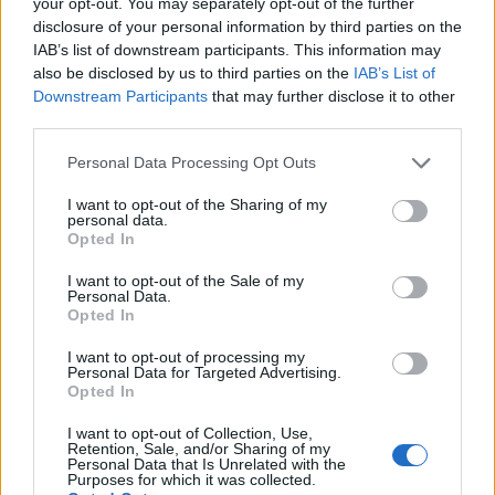
δραστηριοποιούνται στην αγορά νερού.
your opt-out. You may separately opt-out of the further
disclosure of your personal information by third parties on the
IAB’s list of downstream participants. This information may
Το ρυθμιστικό πλαίσιο δημιουργεί
also be disclosed by us to third parties on the
IAB’s List of
Downstream Participants
that may further disclose it to other
ευκαιρίες και απαιτήσεις
third parties.
Please note that this website/app uses one or more Google
Personal Data Processing Opt Outs
Οι εξελίξεις στο ρυθμιστικό πλαίσιο αποτελούν
services and may gather and store information including but
έναν ακόμη βασικό παράγοντα αλλαγής. Η
not limited to your visit or usage behaviour. You may click to
I want to opt-out of the Sharing of my
personal data.
επέκταση των αρμοδιοτήτων της Ρυθμιστικής
grant or deny consent to Google and its third-party tags to
Opted In
Αρχής Αποβλήτων, Ενέργειας και Υδάτων
use your data for below specified purposes in below Google
consent section.
(ΡΑΑΕΥ) στις υπηρεσίες που σχετίζονται με τη
I want to opt-out of the Sale of my
Personal Data.
διαχείριση των υδάτων, οι αυστηρότερες
Opted In
ευρωπαϊκές υποχρεώσεις για τα λύματα και η
I want to opt-out of processing my
έμφαση σε πολιτικές μείωσης του
Personal Data for Targeted Advertising.
Opted In
κατακερματισμού, μετακινούν τον κλάδο από τη
θεωρητική πρόθεση για μεταρρύθμιση, στη φάση
I want to opt-out of Collection, Use,
Retention, Sale, and/or Sharing of my
της υλοποίησης.
Personal Data that Is Unrelated with the
Purposes for which it was collected.