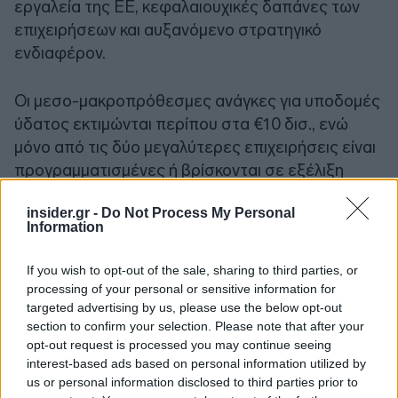
εργαλεία της ΕΕ, κεφαλαιουχικές δαπάνες των
επιχειρήσεων και αυξανόμενο στρατηγικό
ενδιαφέρον.
Οι μεσο-μακροπρόθεσμες ανάγκες για υποδομές
ύδατος εκτιμώνται περίπου στα €10 δισ., ενώ
μόνο από τις δύο μεγαλύτερες επιχειρήσεις είναι
προγραμματισμένες ή βρίσκονται σε εξέλιξη
επενδύσεις για αναβάθμιση, επέκταση,
insider.gr -
Do Not Process My Personal
εκσυγχρονισμό και βελτίωση της απόδοσης των
Information
δικτύων, που ξεπερνούν τα €3 δισ. Η
εμπιστοσύνη και η ορατότητα των επενδυτών
If you wish to opt-out of the sale, sharing to third parties, or
αναφορικά με την προοπτική του κλάδου
processing of your personal or sensitive information for
φαίνεται, επίσης, να ενισχύεται, και αυτό
targeted advertising by us, please use the below opt-out
section to confirm your selection. Please note that after your
αντανακλάται και στην επίδοση σε όρους
opt-out request is processed you may continue seeing
χρηματιστηριακής αξίας τους τελευταίους μήνες
interest-based ads based on personal information utilized by
για τις εισηγμένες εταιρείες που
us or personal information disclosed to third parties prior to