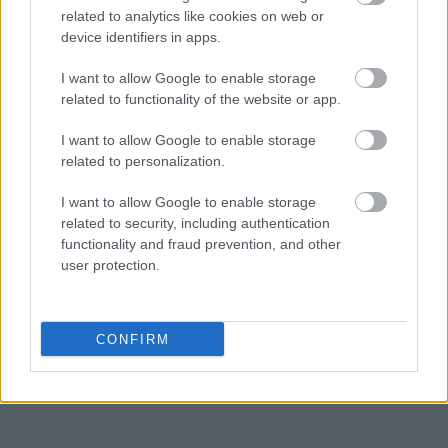
εθνικών στρατών. Παράλληλα, αποτελεί ένα
related to analytics like cookies on web or
ακόμη βήμα στην υλοποίηση της στρατηγικής του
device identifiers in apps.
ομίλου CSG με επίκεντρο τα πυρομαχικά μεγάλου
I want to allow Google to enable storage
βεληνεκούς και ενισχύει περαιτέρω τη θέση του
related to functionality of the website or app.
ως ένας από τους βασικούς παίκτες σε αυτόν τον
τομέα.
I want to allow Google to enable storage
related to personalization.
Ακολουθήστε το
insider.gr στο Google News
και μάθετε
I want to allow Google to enable storage
πρώτοι όλες τις
ειδήσεις
από την Ελλάδα και τον κόσμο.
related to security, including authentication
functionality and fraud prevention, and other
user protection.
CONFIRM