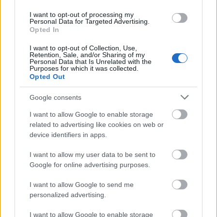
I want to opt-out of processing my
Personal Data for Targeted Advertising.
Opted In
I want to opt-out of Collection, Use,
Retention, Sale, and/or Sharing of my
Personal Data that Is Unrelated with the
Purposes for which it was collected.
Opted Out
Ο όμιλος CSG συγκαταλέγεται μεταξύ των
Google consents
κορυφαίων ευρωπαϊκών κατασκευαστών και
I want to allow Google to enable storage
προμηθευτών πυρομαχικών μεγάλου
related to advertising like cookies on web or
διαμετρήματος. Η παρούσα σύμβαση, αξίας
device identifiers in apps.
σχεδόν 250 εκατ. ευρώ,
ακολουθεί μια σειρά
I want to allow my user data to be sent to
άλλων σημαντικών συμφωνιών που έχει
Google for online advertising purposes.
εξασφαλίσει ο όμιλος στον συγκεκριμένο
τομέα από τις αρχές του έτους
,
I want to allow Google to send me
υπογραμμίζοντας την ικανότητά του να
personalized advertising.
ανταποκρίνεται στην αυξανόμενη ζήτηση των
I want to allow Google to enable storage