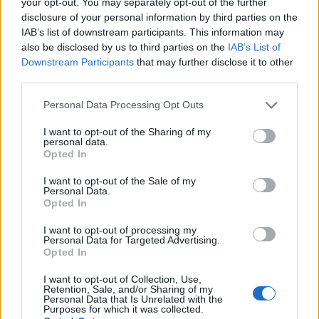
your opt-out. You may separately opt-out of the further
επανασχεδιάζει τις λειτουργίες, καθώς και ενός
disclosure of your personal information by third parties on the
IAB’s list of downstream participants. This information may
GenAI-augmented κύκλου ζωής ανάπτυξης
also be disclosed by us to third parties on the
IAB’s List of
λογισμικού (Software Development Lifecycle), ο
Downstream Participants
that may further disclose it to other
οποίος επιταχύνει την τεχνολογική υλοποίηση σε
third parties.
επίπεδο οργανισμού.
Please note that this website/app uses one or more Google
Personal Data Processing Opt Outs
services and may gather and store information including but
not limited to your visit or usage behaviour. You may click to
I want to opt-out of the Sharing of my
personal data.
grant or deny consent to Google and its third-party tags to
Opted In
use your data for below specified purposes in below Google
consent section.
I want to opt-out of the Sale of my
Personal Data.
Opted In
I want to opt-out of processing my
Personal Data for Targeted Advertising.
Opted In
I want to opt-out of Collection, Use,
Retention, Sale, and/or Sharing of my
Personal Data that Is Unrelated with the
Purposes for which it was collected.