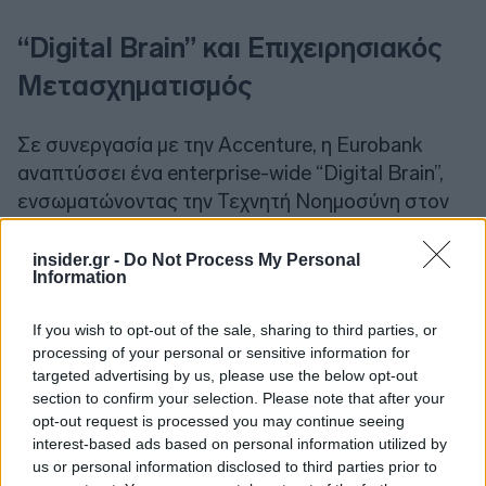
“Digital Brain” και Επιχειρησιακός
Μετασχηματισμός
Σε συνεργασία με την Accenture, η Eurobank
αναπτύσσει ένα enterprise-wide “Digital Brain”,
ενσωματώνοντας την Τεχνητή Νοημοσύνη στον
πυρήνα της εμπειρίας πελάτη και των
λειτουργικών διαδικασιών.
insider.gr -
Do Not Process My Personal
Information
Μαζί, ενισχύουν την ηγετική θέση της Eurobank
If you wish to opt-out of the sale, sharing to third parties, or
στον ψηφιακό μετασχηματισμό του τραπεζικού
processing of your personal or sensitive information for
τομέα, αναβαθμίζοντας τα ψηφιακά κανάλια, τα
targeted advertising by us, please use the below opt-out
φυσικά σημεία επαφής και τον τεχνολογικό κορμό
section to confirm your selection. Please note that after your
opt-out request is processed you may continue seeing
της Τράπεζας μέσω ενός Digital Factory και ενός
interest-based ads based on personal information utilized by
Digital Leader Incubator παγκόσμιας κλάσης,
us or personal information disclosed to third parties prior to
ενός AI-powered «Digital Brain» που