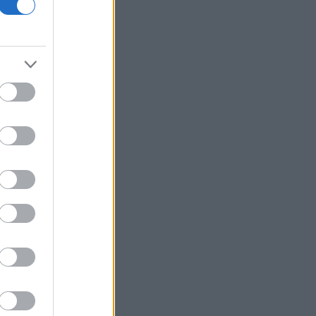
Προς χαμηλό 10ετίας η παραγωγή
ζάχαρης στην Ευρώπη
Επένδυση του EFA GROUP στη Fractal
- Ανάπτυξη αμυντικών τεχνολογιών σε
Ελλάδα και Κύπρο
Ο Τραμπ επιβάλλει δασμούς 15% σε
βασικά υλικά τσιπ για να αντιμετωπίσει
την Κίνα
H Ισπανία ζητά από την Ιταλία να θέσει
και πάλι σε ισχύ τη Συμφωνία Σένγκεν
έως 9 Αυγούστου
ΗΠΑ: Δικαστήριο διατάσσει την άρση
του «παγώματος» Τραμπ στα αιολικά
έργα
Σαουδική Αραβία: Η αμυντική
συμφωνία με Τουρκία και Πακιστάν δεν
συνδέεται με πυρηνικές φιλοδοξίες
Γεωργιάδης από Ρόδο: «Σε ενάμιση
χρόνο, το νοσοκομείο θα είναι