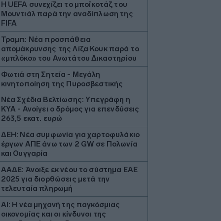
Η UEFA συνεχίζει το μποϊκοτάζ του
Μουντιάλ παρά την αναδίπλωση της
FIFA
Τραμπ: Νέα προσπάθεια
απομάκρυνσης της Λίζα Κουκ παρά το
«μπλόκο» του Ανωτάτου Δικαστηρίου
Φωτιά στη Σητεία - Μεγάλη
κινητοποίηση της Πυροσβεστικής
Νέα Σχέδια Βελτίωσης: Υπεγράφη η
ΚΥΑ - Ανοίγει ο δρόμος για επενδύσεις
263,5 εκατ. ευρώ
ΔΕΗ: Νέα συμφωνία για χαρτοφυλάκιο
έργων ΑΠΕ άνω των 2 GW σε Πολωνία
και Ουγγαρία
ΑΑΔΕ: Άνοιξε εκ νέου το σύστημα ΕΑΕ
2025 για διορθώσεις μετά την
τελευταία πληρωμή
AI: Η νέα μηχανή της παγκόσμιας
οικονομίας και οι κίνδυνοι της