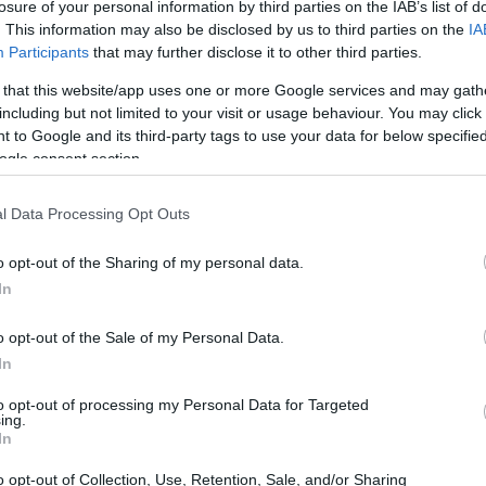
 ρυθμίστηκαν δάνεια 3,6 δισ. ευρώ, από τα
losure of your personal information by third parties on the IAB’s list of
. This information may also be disclosed by us to third parties on the
IA
τοφυλάκια εκτός τραπεζικών ισολογισμών.
Participants
that may further disclose it to other third parties.
 ρυθμίστηκαν δάνεια €1,6 δισ., με
18:40
 that this website/app uses one or more Google services and may gath
υ προηγούμενου έτους
, ενώ αντίστοιχο,
including but not limited to your visit or usage behaviour. You may click 
ρυθμίσεων μέσω του Ν.3869/2010.
 to Google and its third-party tags to use your data for below specifi
18:33
ogle consent section.
 βελτίωση του επιπέδου εξυπηρέτησης
l Data Processing Opt Outs
του 2025, τα τηλεφωνικά κέντρα των
18:23
 από 100.000 κλήσεις συναλλασσόμενων
o opt-out of the Sharing of my personal data.
5,6% έναντι του 2024). Οι εταιρίες-μέλη
18:22
In
σσόμενων το μήνα (αυξημένα κατά 15% σε
o opt-out of the Sale of my Personal Data.
αν κατά μέσο όρο εντός 10 ημερών, και
18:09
In
ο όρο το μήνα, στα οποία ο μέσος χρόνος
ς έναντι του προηγούμενου έτους.
to opt-out of processing my Personal Data for Targeted
18:00
ing.
In
o opt-out of Collection, Use, Retention, Sale, and/or Sharing