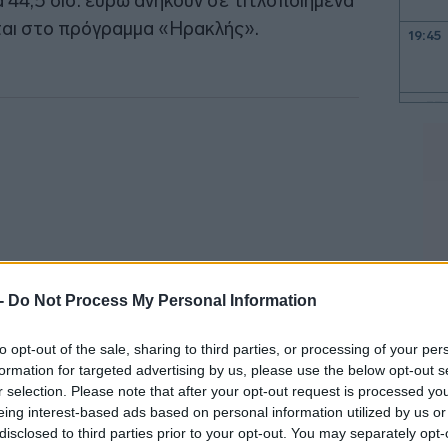
α 44,5 δισ. ευρώ ανήκουν σε τιτλοποιημένα
αι στο πρόγραμμα «Ηρακλής».
19:45
19:37
19:27
19:15
 -
Do Not Process My Personal Information
19:10
to opt-out of the sale, sharing to third parties, or processing of your per
formation for targeted advertising by us, please use the below opt-out s
19:06
r selection. Please note that after your opt-out request is processed y
τους,
οι ΕΕΔΑΔΠ προχώρησαν σε
eing interest-based ads based on personal information utilized by us or
ους 6,8 δισ. ευρώ, αυξημένες κατά 9%
disclosed to third parties prior to your opt-out. You may separately opt-
18:56