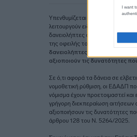
I want t
authenti
Υπενθυμίζεται ότι οι εταιρίες-μέ
λειτουργούν ειδικές ηλεκτρονικέ
δανειολήπτες αποκτούν άμεση, α
της οφειλής τους -οποιαδήποτε η
δανειολήπτες έχουν εγγραφεί 
αξιοποιούν τις δυνατότητες πο
Σε ό,τι αφορά τα δάνεια σε ελβετ
νομοθετική ρύθμιση, οι ΕΔΑΔΠ που
νόμισμα έχουν προετοιμαστεί και ε
γρήγορη διεκπεραίωση αιτήσεων 
αξιοποιήσουν τις δυνατότητες πο
άρθρου 128 του Ν. 5264/2025.