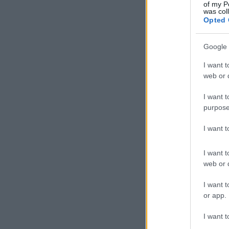
of my P
was col
Opted 
Google 
I want t
web or d
I want t
purpose
I want 
I want t
web or d
I want t
or app.
I want t