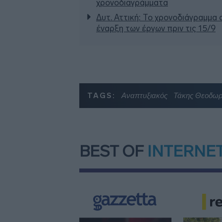
χρονοδιαγράμματα
Δυτ. Αττική: Το χρονοδιάγραμμα
έναρξη των έργων πριν τις 15/9
TAGS:
Αναπτυξιακός
Τάκης Θεοδωρ
BEST OF
INTERNE