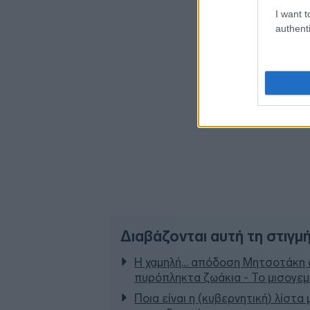
I want t
authenti
Διαβάζονται αυτή τη στιγμ
Η χαμηλή… απόδοση Μητσοτάκη σ
πυρόπληκτα ζωάκια - Το μισογε
Ποια είναι η (κυβερνητική) λίστα