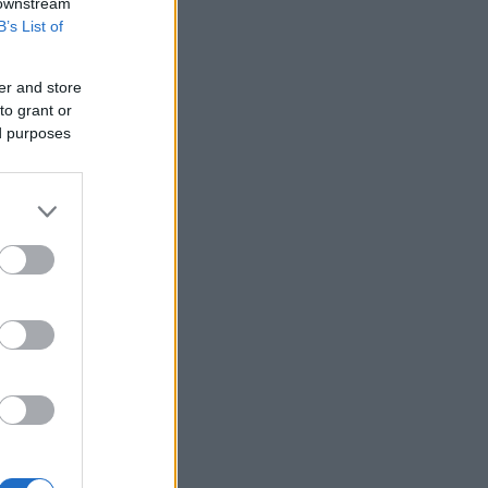
 downstream
στο Ορμούζ
B’s List of
Δήμας: «Προχωρούν τα έργα σε όλο το
μήκος του ΒΟΑΚ»
er and store
Υεμένη: Επίθεση των Χούθι σε
to grant or
κυβερνητικές δυνάμεις - Τουλάχιστον
ed purposes
58 νεκροί
Fars: Το Ιράν εξετάζει νομοσχέδιο για
απαγόρευση διέλευσης πλοίων από
ΗΠΑ και Ισραήλ από το Ορμούζ
Επένδυση 6,3 δισ. δολαρίων από ΗΑΕ
για data center τεχνητής νοημοσύνης
στην Ιαπωνία
Οπλισμένα τουρκικά F-16
πραγματοποίησαν 10 παραβάσεις και
17 παραβιάσεις στο Αιγαίο
Ο Ζελένσκι θα επισκεφθεί τη Σερβία
για πρώτη φορά από την έναρξη του
πολέμου
Ξεκινούν τα δοκιμαστικά δρομολόγια