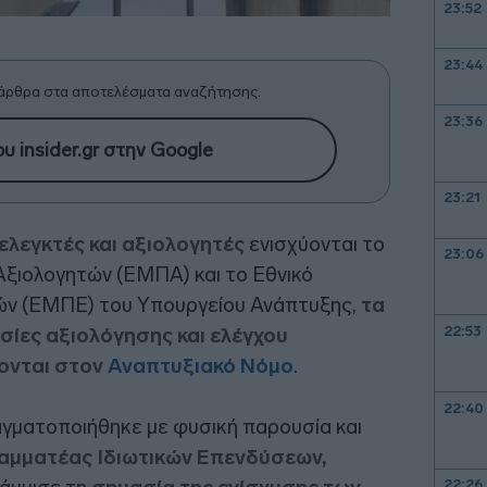
23:52
23:44
άρθρα στα αποτελέσματα αναζήτησης.
23:36
υ insider.gr στην Google
23:21
ελεγκτές και αξιολογητές
ενισχύονται το
23:06
ξιολογητών (ΕΜΠΑ) και το Εθνικό
ν (ΕΜΠΕ) του Υπουργείου Ανάπτυξης,
τα
22:53
σίες αξιολόγησης και ελέγχου
ονται στον
Αναπτυξιακό Νόμο
.
22:40
γματοποιήθηκε με φυσική παρουσία και
ραμματέας Ιδιωτικών Επενδύσεων,
22:26