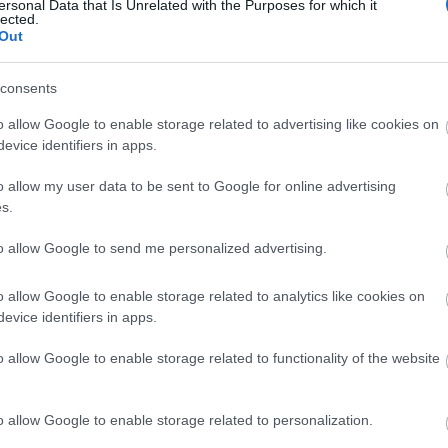
ersonal Data that Is Unrelated with the Purposes for which it
lected.
Out
19:47
consents
19:35
o allow Google to enable storage related to advertising like cookies on
evice identifiers in apps.
19:22
o allow my user data to be sent to Google for online advertising
s.
to allow Google to send me personalized advertising.
19:14
o allow Google to enable storage related to analytics like cookies on
19:12
evice identifiers in apps.
o allow Google to enable storage related to functionality of the website
News
και μάθετε πρώτοι όλες τις
ειδήσεις
από την
18:54
o allow Google to enable storage related to personalization.