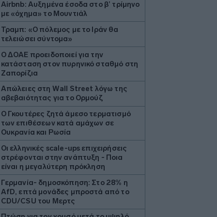
Airbnb: Αυξημένα έσοδα στο β’ τρίμηνο
με «όχημα» το Μουντιάλ
Τραμπ: «Ο πόλεμος με το Ιράν θα
τελειώσει σύντομα»
Ο ΔΟΑΕ προειδοποιεί για την
κατάσταση στον πυρηνικό σταθμό στη
Ζαπορίζια
Απώλειες στη Wall Street λόγω της
αβεβαιότητας για το Ορμούζ
Ο Γκουτέρες ζητά άμεσο τερματισμό
των επιθέσεων κατά αμάχων σε
Ουκρανία και Ρωσία
Οι ελληνικές scale-ups επιχειρήσεις
στρέφονται στην ανάπτυξη - Ποια
είναι η μεγαλύτερη πρόκληση
Γερμανία- δημοσκόπηση: Στο 28% η
AfD, επτά μονάδες μπροστά από το
CDU/CSU του Μερτς
Πτώση για τον χρυσό μετά το υψηλό