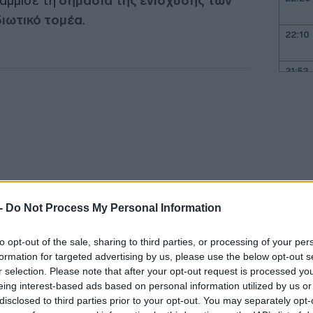
ράμμισε τη
σημασία της ενίσχυσης των
ιωτικό τομέα
.
22:10
21:52
21:37
21:15
21:03
 -
Do Not Process My Personal Information
to opt-out of the sale, sharing to third parties, or processing of your per
20:55
formation for targeted advertising by us, please use the below opt-out s
r selection. Please note that after your opt-out request is processed y
 και αξιολογητές, ως συνεργάτες του
eing interest-based ads based on personal information utilized by us or
20:41
ουν καθοριστικά στην επιτάχυνση των
disclosed to third parties prior to your opt-out. You may separately opt-