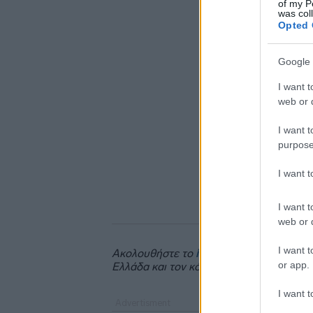
of my P
was col
Opted 
Google 
I want t
web or d
I want t
purpose
I want 
I want t
web or d
I want t
Ακολουθήστε το
insider.gr στο Google 
or app.
Ελλάδα και τον κόσμο.
I want t