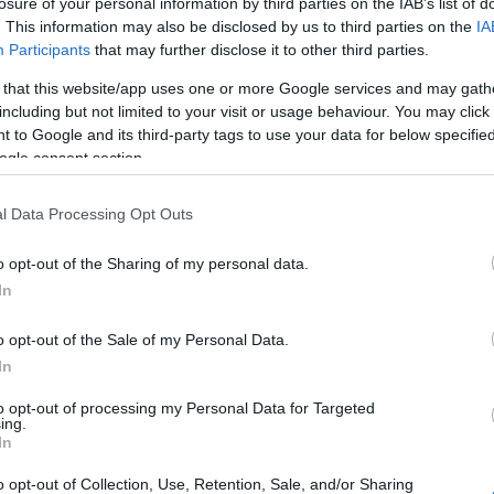
losure of your personal information by third parties on the IAB’s list of
μου»
.
. This information may also be disclosed by us to third parties on the
IA
20:38
Participants
that may further disclose it to other third parties.
, σε ένα χρόνιο ζήτημα που αφορούσε την
 that this website/app uses one or more Google services and may gath
ελεγκτών και αξιολογητών, σημειώνοντας
20:33
including but not limited to your visit or usage behaviour. You may click 
παραίτητη νομοθετική πρόβλεψη.
 to Google and its third-party tags to use your data for below specifi
ogle consent section.
ία του Υπουργού Ανάπτυξης,
Τάκη
20:20
 η απαιτούμενη διάταξη που έλυσε
l Data Processing Opt Outs
ίωσής τους για το έργο που
20:12
o opt-out of the Sharing of my personal data.
In
20:12
o opt-out of the Sale of my Personal Data.
In
to opt-out of processing my Personal Data for Targeted
19:56
ing.
In
o opt-out of Collection, Use, Retention, Sale, and/or Sharing
19:55