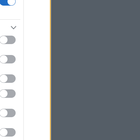
της επέκτασης του Μετρό
Θεσσαλονίκης προς την Καλαμαριά
Ο ΟΤΕ στους δείκτες FTSE4Good για
18η συνεχόμενη χρονιά
Νέος γύρος χρηματοδότησης 8 δισ.
δολαρίων για τη DeepSeek
Βρεττού (Credia): Πιστωτική επέκταση
άνω των 1,3 δισ. ευρώ φέτος -
Επιταχύνει την ανάπτυξη, μεταθέτει
το μέρισμα
Στα πράσινα οι ευρωαγορές - Νέο
ενδοσυνεδριακό ρεκόρ για τον Stoxx
Πυρκαγιές: 325 αυτοψίες στις
πληγείσες περιοχές - 118 «κόκκινα»
κτίρια σε Δυτ. Αττική και Ρέθυμνο
Σε εξέλιξη πυρκαγιές σε Σκύρο και
Φάρσαλα