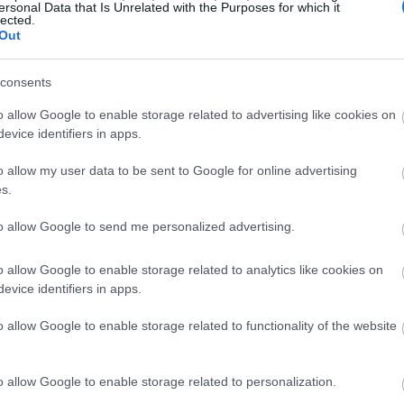
 εκτιμήσεις αποτυπώνουν στάσιμη την
ersonal Data that Is Unrelated with the Purposes for which it
lected.
εχίσει να διεκδικεί έργα για το Δημόσιο
Out
ηγορία των premium συσκευών
07:46
κόμη και αν αυτό μεταφραστεί σε μείωση
consents
υτό θα είναι και οι OLED τηλεοράσεις με
o allow Google to enable storage related to advertising like cookies on
07:36
η τεχνητή νοημοσύνη, κατηγορία που
evice identifiers in apps.
ανάπτυξης και στην οποία έχει
o allow my user data to be sent to Google for online advertising
07:22
s.
to allow Google to send me personalized advertising.
07:16
o allow Google to enable storage related to analytics like cookies on
evice identifiers in apps.
07:10
o allow Google to enable storage related to functionality of the website
o allow Google to enable storage related to personalization.