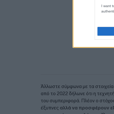
I want t
authenti
Άλλωστε σύμφωνα με τα στοιχεία
από το 2022 δήλωνε ότι η τεχνητ
του συμπεριφορά. Πλέον ο στόχος ε
έξυπνες
αλλά να προσφέρουν εξ