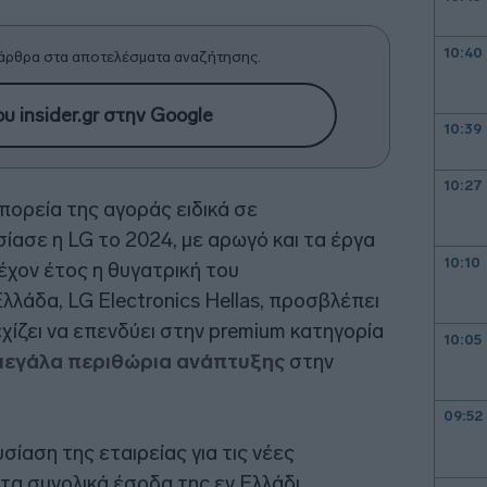
10:40
άρθρα στα αποτελέσματα αναζήτησης.
υ insider.gr στην Google
10:39
10:27
ορεία της αγοράς ειδικά σε
ίασε η LG το 2024, με αρωγό και τα έργα
10:10
έχον έτος η θυγατρική του
λάδα, LG Electronics Hellas, προσβλέπει
εχίζει να επενδύει στην premium κατηγορία
10:05
μεγάλα περιθώρια ανάπτυξης
στην
09:52
αση της εταιρείας για τις νέες
τα συνολικά έσοδα της εν Ελλάδι