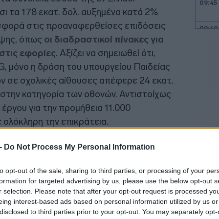
09:45
ι τα 178 εκατ. δολ. αυξημένα κατά 2%
ισφορά στις προαναφερθείσες επιδόσεις
09:40
μψης, όπως
οι διαδραστικοί πίνακες για
 στις εφορίες
. Αξίζει να σημειωθεί ότι,
09:24
, μόνο η δράση του υπουργείου Παιδείας
ν σε σχολικές αίθουσες απέφερε 24 εκατ.
09:14
 στην κατηγορία των οθονών. Αντιστοίχως
 έργου για την προμήθεια 11.000
08:59
ολόκληρη την επικράτεια.
 -
Do Not Process My Personal Information
08:46
to opt-out of the sale, sharing to third parties, or processing of your per
formation for targeted advertising by us, please use the below opt-out s
08:42
r selection. Please note that after your opt-out request is processed y
eing interest-based ads based on personal information utilized by us or
08:39
disclosed to third parties prior to your opt-out. You may separately opt-