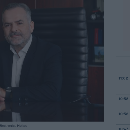
11:02
10:58
10:56
lectronics Hellas
10:43