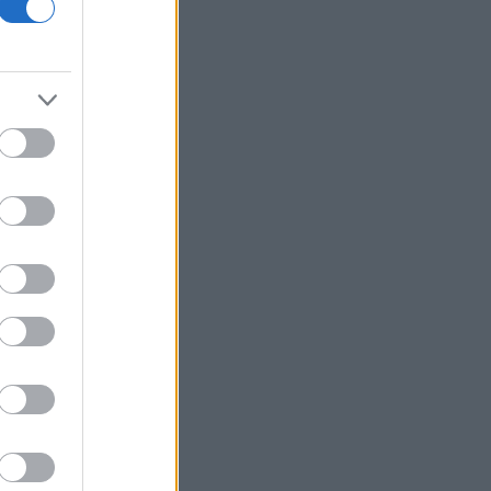
για το 2027 - Το παράπονο της
Καρυστιανού - Στον ΣΥΡΙΖΑ μελετούν
Ιστορία
Ψηφίστε πως θα είναι τα νέα
χαρτονομίσματα του ευρώ
Η μάχη των ρυθμίσεων οφειλών
συνεχίζεται - Διαγραφή 6,5 δισ. ευρώ
μέσω Εξωδικαστικού
Πυρόπληκτοι: Τι σημαίνουν τα
«πράσινα», «κίτρινα» και «κόκκινα»
σπίτια για τις αποζημιώσεις
Τι φέρνει η ενεργειακή ρήτρα
διαφυγής - Τα έργα άνω του 1 δισ.
ευρώ που «κλειδώνουν» για τη ΔΕΘ
Ρήτρα χωρίς «διαφυγή» - Αθόρυβα
πάνω από το 30% η UniCredit - Στην
τελική ευθεία το Καστέλι