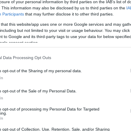
losure of your personal information by third parties on the IAB’s list of
. This information may also be disclosed by us to third parties on the
IA
08:32
Participants
that may further disclose it to other third parties.
 that this website/app uses one or more Google services and may gath
including but not limited to your visit or usage behaviour. You may click 
08:25
 to Google and its third-party tags to use your data for below specifi
ogle consent section.
ιρεία κατάφερε να αντισταθμίσει τις
08:20
 αγορά σε άλλες κατηγορίες όπως τα
l Data Processing Opt Outs
λες επιδοτήσεις του 2023. Αξίζει να
o opt-out of the Sharing of my personal data.
08:14
ία των ψυγείων, ήταν η μοναδική στην LG με
In
λειες της τάξης του 37% εξαιτίας της
08:10
o opt-out of the Sale of my Personal Data.
In
08:02
25
to opt-out of processing my Personal Data for Targeted
ing.
In
rector της εταιρείας, Άρης Κουτελός
,
07:51
o opt-out of Collection, Use, Retention, Sale, and/or Sharing