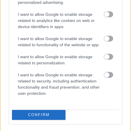
ανταποκρίνεται στις πραγματικές ανάγκες της
personalized advertising.
κοινωνίας.
I want to allow Google to enable storage
related to analytics like cookies on web or
Στην αποστολή και την κοινωνική δράση της
device identifiers in apps.
αιωνόβιας πλέον ΒΙΑΝΕΞ αναφέρθηκε μεταξύ
άλλων και ο Αντιπρόεδρος της εταιρείας,
I want to allow Google to enable storage
related to functionality of the website or app.
Κωνσταντίνος Παναγούλιας
:
I want to allow Google to enable storage
related to personalization.
I want to allow Google to enable storage
related to security, including authentication
functionality and fraud prevention, and other
user protection.
CONFIRM