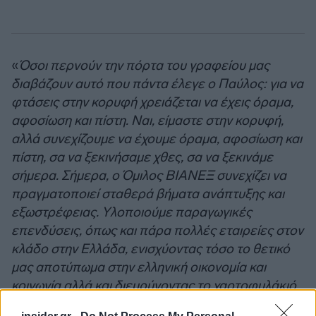
«
Όσοι περνούν την πόρτα του γραφείου μας
διαβάζουν αυτό που πάντα έλεγε ο Παύλος: για να
φτάσεις στην κορυφή χρειάζεται να έχεις όραμα,
αφοσίωση και πίστη. Ναι, είμαστε στην κορυφή,
αλλά συνεχίζουμε να έχουμε όραμα, αφοσίωση και
πίστη, σα να ξεκινήσαμε χθες, σα να ξεκινάμε
σήμερα. Σήμερα, ο Όμιλος ΒΙΑΝΕΞ συνεχίζει να
πραγματοποιεί σταθερά βήματα ανάπτυξης και
εξωστρέφειας. Υλοποιούμε παραγωγικές
επενδύσεις, όπως και πάρα πολλές εταιρείες στον
κλάδο στην Ελλάδα, ενισχύοντας τόσο το θετικό
μας αποτύπωμα στην ελληνική οικονομία και
κοινωνία αλλά και διευρύνοντας το χαρτοφυλάκιό
μας
», τόνισε ο Πρόεδρος και Διευθύνων