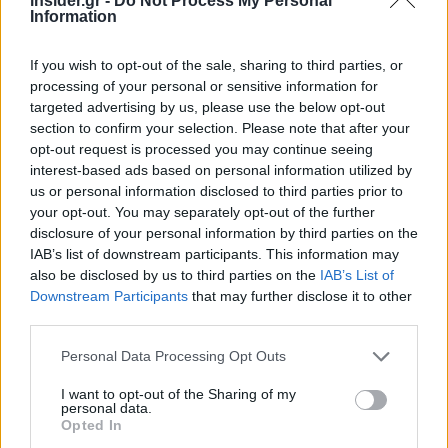
insider.gr -
Do Not Process My Personal
Σύμβουλος του Ομίλου.
Information
If you wish to opt-out of the sale, sharing to third parties, or
processing of your personal or sensitive information for
targeted advertising by us, please use the below opt-out
section to confirm your selection. Please note that after your
opt-out request is processed you may continue seeing
interest-based ads based on personal information utilized by
us or personal information disclosed to third parties prior to
your opt-out. You may separately opt-out of the further
disclosure of your personal information by third parties on the
IAB’s list of downstream participants. This information may
also be disclosed by us to third parties on the
IAB’s List of
Downstream Participants
that may further disclose it to other
third parties.
Please note that this website/app uses one or more Google
Personal Data Processing Opt Outs
Κωνσταντίνος Παναγούλιας
services and may gather and store information including but
not limited to your visit or usage behaviour. You may click to
I want to opt-out of the Sharing of my
personal data.
Οι νέες συνεργασίες και η «ιερή
grant or deny consent to Google and its third-party tags to
Opted In
use your data for below specified purposes in below Google