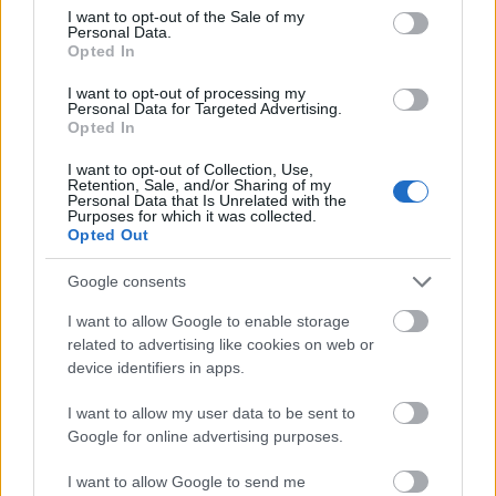
υποχρέωση»
consent section.
I want to opt-out of the Sale of my
Personal Data.
Opted In
Στο πλαίσιο αυτό, ο Δημήτρης Γιαννακόπουλος
αναφέρθηκε
στις πρόσφατες συνεργασίες στον
I want to opt-out of processing my
Personal Data for Targeted Advertising.
τομέα της ιατρικής ακριβείας και γονιδιωματικής
Opted In
ανάλυσης
αλλά και στη
νέα συνεργασία
που
I want to opt-out of Collection, Use,
ανακοινώθηκε προ ημερών στον τομέα της
Retention, Sale, and/or Sharing of my
Personal Data that Is Unrelated with the
Τεχνολογίας με την UΒITEC. «
Δημιουργήθηκε η
Purposes for which it was collected.
Opted Out
UBI7000 για να μπορέσουμε να είμαστε πάντα
πρωτοπόροι, να ακολουθούμε πάντα την
Google consents
τεχνολογία και ίσως πολλές φορές να τη
I want to allow Google to enable storage
δημιουργούμε
», είπε, υπογραμμίζοντας ότι ο
related to advertising like cookies on web or
Όμιλος επιμένει να στηρίζει το ελληνικό επιχειρείν,
device identifiers in apps.
την ελληνική οικονομία και το μέλλον της χώρας.
Παράλληλα, μίλησε για το
πλούσιο πρόγραμμα
I want to allow my user data to be sent to
Google for online advertising purposes.
δράσεων κοινωνικής ευθύνης
που «τρέχει» η
εταιρεία, το οποίο -όπως επεσήμανε-
I want to allow Google to send me