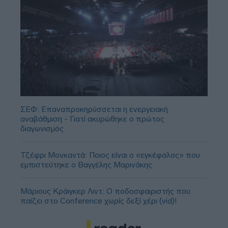
ΣΕΦ: Επαναπροκηρύσσεται η ενεργειακή
αναβάθμιση - Γιατί ακυρώθηκε ο πρώτος
διαγωνισμός
Τζέφρι Μονκαντά: Ποιος είναι ο «εγκέφαλος» που
εμπιστεύτηκε ο Βαγγέλης Μαρινάκης
Μάριους Κράιγκερ Λιντ: Ο ποδοσφαιριστής που
παίζει στο Conference χωρίς δεξί χέρι (vid)!