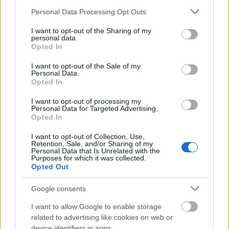
Please note that this website/app uses one or more Google
Personal Data Processing Opt Outs
services and may gather and store information including but
not limited to your visit or usage behaviour. You may click to
I want to opt-out of the Sharing of my
personal data.
Διαβάζονται αυτή τη στιγμή
grant or deny consent to Google and its third-party tags to
Opted In
use your data for below specified purposes in below Google
Τράπεζες: Στα 55,5 εκατ. ευρώ ο λογαριασμός
consent section.
από τα δάνεια του ν. Κατσέλη
I want to opt-out of the Sale of my
Personal Data.
Νέο Χωροταξικό Τουρισμού: Οι νέες «κόκκινες
Opted In
γραμμές» για το περιβάλλον και τι αλλάζει σε
I want to opt-out of processing my
ξενοδοχεία, νησιά και επενδύσεις
Personal Data for Targeted Advertising.
Opted In
Τα ανοιχτά μέτωπα για την ενίσχυση της
ελληνικής βιομηχανίας
I want to opt-out of Collection, Use,
Retention, Sale, and/or Sharing of my
Personal Data that Is Unrelated with the
Purposes for which it was collected.
Opted Out
Google consents
TAGS:
Εμβόλιο AstraZeneca
I want to allow Google to enable storage
related to advertising like cookies on web or
device identifiers in apps.