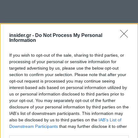
Ακολουθήστε το
insider.gr στο Google News
και μάθετε
insider.gr -
Do Not Process My Personal
πρώτοι όλες τις
ειδήσεις
από την Ελλάδα και τον κόσμο.
Information
If you wish to opt-out of the sale, sharing to third parties, or
processing of your personal or sensitive information for
targeted advertising by us, please use the below opt-out
section to confirm your selection. Please note that after your
opt-out request is processed you may continue seeing
interest-based ads based on personal information utilized by
us or personal information disclosed to third parties prior to
your opt-out. You may separately opt-out of the further
disclosure of your personal information by third parties on the
IAB’s list of downstream participants. This information may
also be disclosed by us to third parties on the
IAB’s List of
Downstream Participants
that may further disclose it to other
third parties.