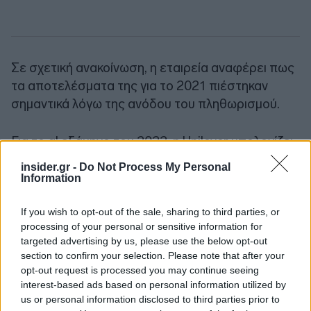
Σε σχετική ανακοίνωση, η εταιρεία αναφέρει πως
τα αποτελέσματα της για το 2021 πιέστηκαν
σημαντικά λόγω της ανόδου του πληθωρισμού.
Για το α' εξάμηνο του 2022, η Unilever υπολογίζει
σε 2 δισ. ευρώ το κόστος από τις πληθωριστικές
insider.gr -
Do Not Process My Personal
πιέσεις.
Information
If you wish to opt-out of the sale, sharing to third parties, or
Ακολουθήστε το
insider.gr στο Google News
και μάθετε
processing of your personal or sensitive information for
πρώτοι όλες τις
ειδήσεις
από την Ελλάδα και τον κόσμο.
targeted advertising by us, please use the below opt-out
section to confirm your selection. Please note that after your
opt-out request is processed you may continue seeing
interest-based ads based on personal information utilized by
us or personal information disclosed to third parties prior to