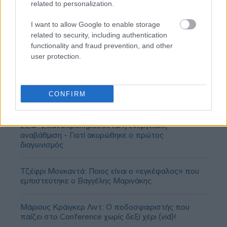
related to personalization.
I want to allow Google to enable storage
related to security, including authentication
functionality and fraud prevention, and other
user protection.
CONFIRM
ΣΕΦ: Επαναπροκηρύσσεται η ενεργειακή
αναβάθμιση - Γιατί ακυρώθηκε ο πρώτος
διαγωνισμός
Τζέφρι Μονκαντά: Ποιος είναι ο «εγκέφαλος» που
εμπιστεύτηκε ο Βαγγέλης Μαρινάκης
Μάριους Κράιγκερ Λιντ: Ο ποδοσφαιριστής που
παίζει στο Conference χωρίς δεξί χέρι (vid)!