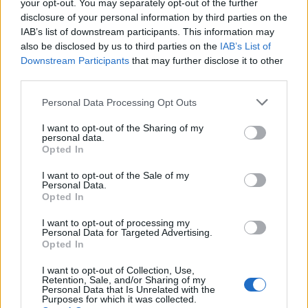
your opt-out. You may separately opt-out of the further
disclosure of your personal information by third parties on the
IAB’s list of downstream participants. This information may
also be disclosed by us to third parties on the
IAB’s List of
Downstream Participants
that may further disclose it to other
third parties.
Please note that this website/app uses one or more Google
Personal Data Processing Opt Outs
services and may gather and store information including but
not limited to your visit or usage behaviour. You may click to
I want to opt-out of the Sharing of my
personal data.
grant or deny consent to Google and its third-party tags to
Opted In
use your data for below specified purposes in below Google
consent section.
I want to opt-out of the Sale of my
Personal Data.
Διαβάζονται αυτή τη στιγμή
Opted In
Η γαλάζια «θετική ατζέντα» στο δρόμο για το
I want to opt-out of processing my
2027 - Το παράπονο της Καρυστιανού - Στον
Personal Data for Targeted Advertising.
Opted In
ΣΥΡΙΖΑ μελετούν Ιστορία
Πυρόπληκτοι: Τι σημαίνουν τα «πράσινα»,
I want to opt-out of Collection, Use,
Retention, Sale, and/or Sharing of my
«κίτρινα» και «κόκκινα» σπίτια για τις
Personal Data that Is Unrelated with the
αποζημιώσεις
Purposes for which it was collected.