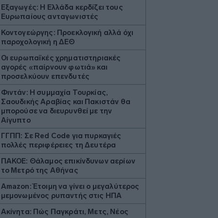
Εξαγωγές: Η Ελλάδα κερδίζει τους
Ευρωπαίους ανταγωνιστές
Κοντογεώργης: Προεκλογική αλλά όχι
παροχολογική η ΔΕΘ
Οι ευρωπαϊκές χρηματιστηριακές
αγορές «παίρνουν φωτιά» και
προσελκύουν επενδυτές
Φιντάν: Η συμμαχία Τουρκίας,
Σαουδικής Αραβίας και Πακιστάν θα
μπορούσε να διευρυνθεί με την
Αίγυπτο
ΓΓΠΠ: Σε Red Code για πυρκαγιές
πολλές περιφέρειες τη Δευτέρα
ΠΑΚΟΕ: Θάλαμος επικίνδυνων αερίων
το Μετρό της Αθήνας
Amazon: Έτοιμη να γίνει ο μεγαλύτερος
μεμονωμένος ρυπαντής στις ΗΠΑ
Ακίνητα: Πώς Παγκράτι, Μετς, Νέος