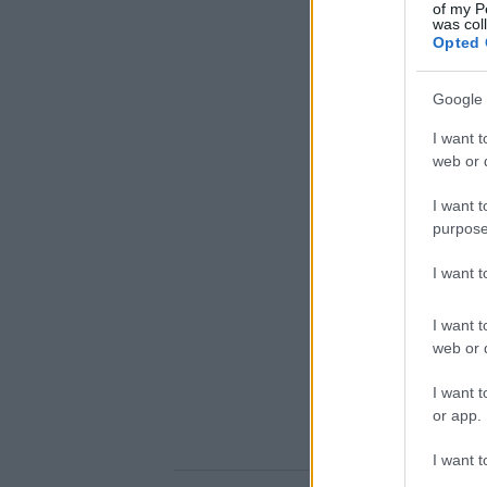
of my P
was col
Opted 
Google 
I want t
web or d
I want t
purpose
I want 
I want t
web or d
I want t
or app.
I want t