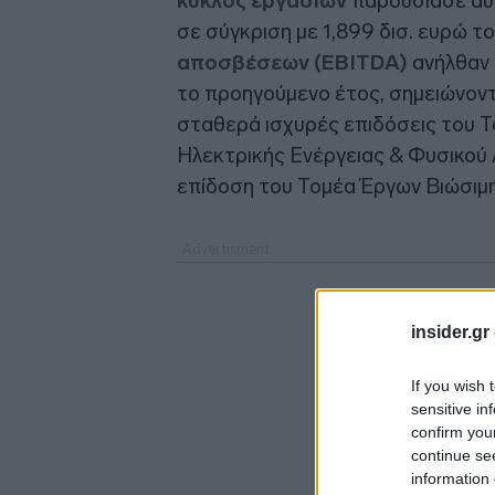
κύκλος εργασιών
παρουσίασε αύξ
σε σύγκριση με 1,899 δισ. ευρώ τ
αποσβέσεων (EBITDA)
ανήλθαν 
το προηγούμενο έτος, σημειώνον
σταθερά ισχυρές επιδόσεις του Τ
Ηλεκτρικής Ενέργειας & Φυσικού 
επίδοση του Τομέα Έργων Βιώσιμ
insider.gr
If you wish 
sensitive in
confirm you
continue se
information 