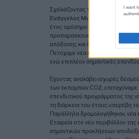
I want t
Σχολιάζοντας τα αποτελέσματα,
authenti
Ευάγγελος Μυτιληναίος ανέφερ
έτος ορόσημο για τις ιστορικά υψη
προπαρασκευαστική περίοδο για τ
απόδοσης και δημιουργίας αξίας γ
Πετύχαμε νέα ιστορικά υψηλά επί
ενώ επιπλέον σημαντικές επενδύσ
Έχοντας αναλάβει ισχυρές δεσμεύσ
των εκπομπών CO2, επιταχύναμε 
επενδυτικού προγράμματος της ισ
τη διάρκεια του έτους υπερέβη τελ
Παράλληλα δρομολογήθηκαν, νέα ε
Εταιρεία στο νέο περιβάλλον της 
σημαντικών προκλήσεων αποδείξαμ