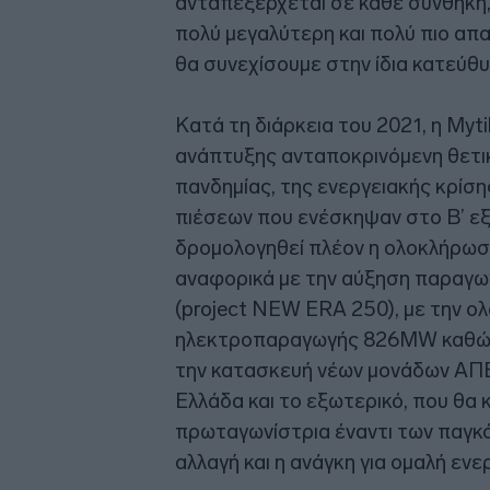
ανταπεξέρχεται σε κάθε συνθήκη, 
πολύ μεγαλύτερη και πολύ πιο απα
θα συνεχίσουμε στην ίδια κατεύθυ
Κατά τη διάρκεια του 2021, η Myt
ανάπτυξης ανταποκρινόμενη θετικ
πανδημίας, της ενεργειακής κρίσ
πιέσεων που ενέσκηψαν στο Β’ εξ
δρομολογηθεί πλέον η ολοκλήρωσ
αναφορικά με την αύξηση παραγωγ
(project NEW ERA 250), με την 
ηλεκτροπαραγωγής 826MW καθώς 
την κατασκευή νέων μονάδων ΑΠΕ
Ελλάδα και το εξωτερικό, που θα 
πρωταγωνίστρια έναντι των παγκό
αλλαγή και η ανάγκη για ομαλή εν