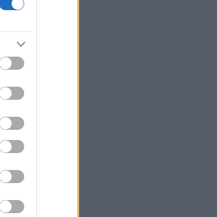
Καρτάλης: Η Ευρώπη θερμαίνεται
ταχύτερα από άλλες ηπείρους
ΠΑΣΟΚ: Η «Εστία» ανάλωσε τη μισή
ύλη της για να μην πει απολύτως
τίποτα και να επαναλάβει το
φαντασιόπληκτο ρεπορτάζ της
Ιράν: Η Τεχεράνη θέτει όρους για
οποιοδήποτε εκ νέου άνοιγμα των
Στενών του Ορμούζ
Δεύτερη πηγή εισοδήματος για τους
επαγγελματίες ψαράδες ο αλιευτικός
τουρισμός
Το κομμάτι πύραυλου που
προσέκρουσε στη Σελήνη γίνεται
χρυσή ευκαιρία μελέτης για ειδικούς
επιστήμονες
Υπ. Μεταφορών: Οριστική λύση στο
ζήτημα των πινακίδων κυκλοφορίας
Τράπεζες: Στα 15 δισ. ευρώ ο στόχος