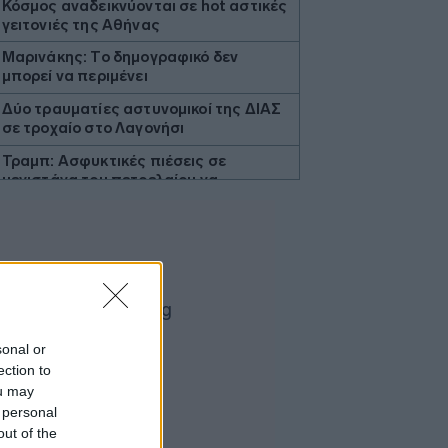
Κόσμος αναδεικνύονται σε hot αστικές
γειτονιές της Αθήνας
Μαρινάκης: Το δημογραφικό δεν
μπορεί να περιμένει
Δύο τραυματίες αστυνομικοί της ΔΙΑΣ
σε τροχαίο στο Λαγονήσι
Τραμπ: Ασφυκτικές πιέσεις σε
μεγιστάνα του πετρελαίου να
αποεπενδύσει απ' τη Βενεζουέλα
Χανιά: Συνελήφθη 32χρονος
αλλοδαπός κατηγορούμενος για
κλοπές
Θεσσαλονίκη: Δύο συλλήψεις για
οδήγηση υπό την επήρεια αλκοόλ στην
Τούμπα
sonal or
ection to
Αυστραλία: Παρ' ολίγο σύγκρουση
ou may
επιβατικών αεροσκαφών στο
αεροδρόμιο του Σίδνεϊ
 personal
out of the
Τουρνάς: Πάνω από 400 πυρκαγιές σε