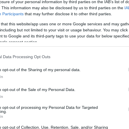
losure of your personal information by third parties on the IAB’s list of
. This information may also be disclosed by us to third parties on the
IA
11:51
Participants
that may further disclose it to other third parties.
 that this website/app uses one or more Google services and may gath
ής Ενέργειας & Φυσικού Αερίου, η επίδοση
including but not limited to your visit or usage behaviour. You may click 
 λαμβάνοντας υπόψη την προγραμματισμένη
11:37
 to Google and its third-party tags to use your data for below specifi
rinthos Power διάρκειας 3 μηνών αλλά και
ogle consent section.
11:26
α αυξημένα κοστολόγια φυσικού αερίου.
l Data Processing Opt Outs
11:16
ηκε στα 803 εκατ. ευρώ, με το δείκτη
o opt-out of the Sharing of my personal data.
11:04
EBITDA) να διαμορφώνεται στο 2,2x, τη
In
πενδύσεων, κατά την οποία πολύ
o opt-out of the Sale of my Personal Data.
ληρώνονται είτε βρίσκονται σε πλήρη
In
10:57
to opt-out of processing my Personal Data for Targeted
ing.
10:48
In
o opt-out of Collection, Use, Retention, Sale, and/or Sharing