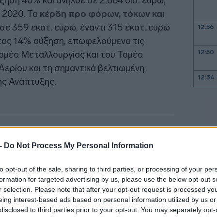
ηση 40% και ανήλθε σε 2,664 δισ. ευρώ,
ο 2020. Τα
κέρδη προ φόρων, τόκων και
σε 359 εκατ. ευρώ, έναντι 315 εκατ. ευρώ
12:56
τας 14% αύξηση, επωφελούμενα τις
12:50
ομέα Μεταλλουργίας και του Τομέα
Αερίου και τη σημαντικά βελτιωμένη
12:34
ης Ανάπτυξης.
12:21
 -
Do Not Process My Personal Information
12:18
to opt-out of the sale, sharing to third parties, or processing of your per
formation for targeted advertising by us, please use the below opt-out s
12:12
r selection. Please note that after your opt-out request is processed y
eing interest-based ads based on personal information utilized by us or
disclosed to third parties prior to your opt-out. You may separately opt-
11:57