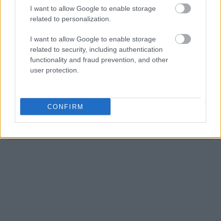
τέσσερις μήνες οι κάτοικοι τονίζουν πως
I want to allow Google to enable storage
διευκολύνει σε μεγάλο βαθμό την καθημερινότητά
related to personalization.
τους ενώ διασφαλίζει και την υγεία τους. Με τα
I want to allow Google to enable storage
μηχανήματα και το καθαρό νερό οι μεταδοτικές
related to security, including authentication
ασθένειες εξαπλώνονται δυσκολότερα την ώρα
functionality and fraud prevention, and other
που οι κάτοικοι ξοδεύουν πολύ λιγότερα χρήματα
user protection.
αφού όχι μόνο το νερό δεν κοστίζει τόσο ακριβά
όσο στους εμπόρους αλλά δεν χρειάζεται να το
βράσουν πριν το καταναλώσουν...
CONFIRM