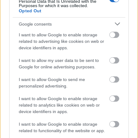
Personal Data that Is Unrelated with the
Purposes for which it was collected.
Opted Out
Με τα νέα ATM σήμερα, χρειαζόμαστε μόνο μια
Google consents
ασφαλή περιοχή η οποία θα συμφωνηθεί με τους
κατοίκους. Από εκεί καιπέρα μπορούμε να
I want to allow Google to enable storage
related to advertising like cookies on web or
παρέχουμε καθαρό νερό και σε καλές τιμές αφού
device identifiers in apps.
προέρχεται από τις ήδη υπάρχουσες δεξαμενές
μας και μάλιστα επειδή είναι υπεύθυνη των
I want to allow my user data to be sent to
κατοίκων το προσέχουν καλύτερα.
Google for online advertising purposes.
I want to allow Google to send me
Τα ATM τα διαχειρίζονται ο δήμαρχος της
personalized advertising.
περιοχής μαζί με μια ομάδα κατοίκων. Οι έξυπνες
κάρτες δόθηκαν στους κατοίκους δωρεάν και
I want to allow Google to enable storage
related to analytics like cookies on web or
μπορούν να τις φορτώσουν με «μονάδες»
device identifiers in apps.
οποιαδήποτε στιγμή.
I want to allow Google to enable storage
related to functionality of the website or app.
Παρόλο που το μηχάνημα έχει τοποθετηθεί μόλις