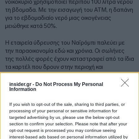
νοικοκυριό χρησιμοποιεί περίπου 100 λίτρα νερού
τη βδομαδα. Με την εισαγωγή του ATM, η δαπάνη
για το εβδομαδιαίο νερό μιας οικογένειας
μειώθηκε κατά 50%.
Η εταιρεία ύδρευσης του Ναϊρόμπι παλεύει με
την παραοικονομία εδώ και χρόνια. Οι σωλήνες
της πολλές φορές έχουν καταστραφεί από τα ίδια
τα καρτέλ που δρουν στην περιοχή και
προμηθεύουν τους κατοίκους με νερό σε
υπέρογκες τιμές.
insider.gr -
Do Not Process My Personal
Information
If you wish to opt-out of the sale, sharing to third parties, or
processing of your personal or sensitive information for
targeted advertising by us, please use the below opt-out
section to confirm your selection. Please note that after your
opt-out request is processed you may continue seeing
interest-based ads based on personal information utilized by