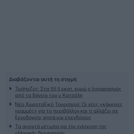
Διαβάζονται αυτή τη στιγμή
Τράπεζες: Στα 55,5 εκατ. ευρώ ο λογαριασμός
από τα δάνεια του ν. Κατσέλη
Νέο Χωροταξικό Τουρισμού: Οι νέες «κόκκινες
γραμμές» για το περιβάλλον και τι αλλάζει σε
ξενοδοχεία, νησιά και επενδύσεις
Τα ανοιχτά μέτωπα για την ενίσχυση της
ελληνικής βιομηχανίας