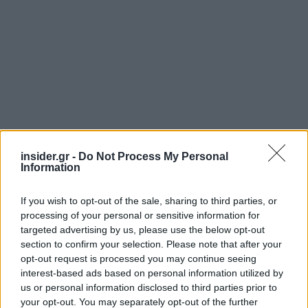
insider.gr -
Do Not Process My Personal
Αντιθέτως, το σύστημα των στενών γραμμών
Information
(των 50 εκ.) που προτείνεται στη μελέτη αυτή και
έχει μελετηθεί στην περιοχή, δεν παρουσιάζει τα
If you wish to opt-out of the sale, sharing to third parties, or
processing of your personal or sensitive information for
παραπάνω προβλήματα στην εφαρμογή, καθόσον
targeted advertising by us, please use the below opt-out
υπάρχουν διαθέσιμες σπαρτικές μηχανές σε
section to confirm your selection. Please note that after your
αποστάσεις των 50 εκ, επίσης ο έλεγχος των
opt-out request is processed you may continue seeing
ζιζανίων μηχανικά μπορεί να γίνει με φρέζα
interest-based ads based on personal information utilized by
us or personal information disclosed to third parties prior to
σκαλιστήρι των τεύτλων (διαθέσιμη). Το
your opt-out. You may separately opt-out of the further