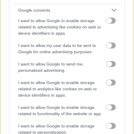
«Ο αριθμός των φυτών στα τρία συστήματα
Google consents
αποστάσεων γραμμών ήταν ίδιος/στρέμμα. Τα
I want to allow Google to enable storage
τελευταία χρόνια το σύστημα αποστάσεων
related to advertising like cookies on web or
γραμμών στα 75 εκ. έχει υιοθετηθεί από
device identifiers in apps.
παραγωγούς και οι ίδιοι υποστηρίζουν ότι είναι
καλύτερο από το κλασικό των 96 εκ. και έχει
I want to allow my user data to be sent to
Google for online advertising purposes.
καλύτερη παραγωγή. H Ελλάδα ακόμα δεν
διαθέτει την νέα συλλεκτική μηχανή picker για τη
I want to allow Google to send me
συλλογή στα 50 εκ. Η σπαρτική μηχανή μπορεί να
personalized advertising.
ρυθμιστεί στα 75 εκ. για καλαμπόκι και βαμβάκι,
I want to allow Google to enable storage
επίσης η κλασική Picker συλλεκτική που
related to analytics like cookies on web or
διαθέτουν οι παραγωγοί μπορεί να ρυθμιστεί στα
device identifiers in apps.
75 εκ. Συνεπώς το σύστημα των 75 εκ. είναι πιο
I want to allow Google to enable storage
πρακτικό για την Ελλάδα και κερδίζει έδαφος γιατί
related to functionality of the website or app.
έχει καλύτερη παραγωγή, καλύτερος
ανταγωνισμός με τα ζιζάνια και έχει μικρότερη
I want to allow Google to enable storage
απώλεια σε νερό ίσως και σε λιπάσματα».
related to personalization.