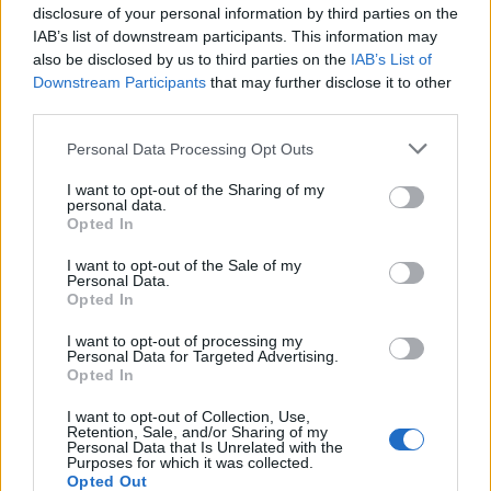
σημαντικότερο είναι ότι με την πρόσφατη
disclosure of your personal information by third parties on the
τεχνολογική πρόοδο στη συγκομιδή βάμβακος, η
IAB’s list of downstream participants. This information may
νέου τύπου picker συλλεκτική μηχανή μπορεί να
also be disclosed by us to third parties on the
IAB’s List of
Downstream Participants
that may further disclose it to other
συγκομίσει το βαμβάκι σε αποστάσεις γραμμών
third parties.
από 38 μέχρι 102 εκ. Αυτή η εξέλιξη έχει
ανανεώσει το ενδιαφέρον για την χρήση του
Please note that this website/app uses one or more Google
Personal Data Processing Opt Outs
services and may gather and store information including but
συστήματος στενών γραμμών (των 50 εκ). Το
not limited to your visit or usage behaviour. You may click to
I want to opt-out of the Sharing of my
σύστημα αυτό έχει προταθεί ως εναλλακτικό
personal data.
grant or deny consent to Google and its third-party tags to
Opted In
σύστημα καλλιέργειας αντί του κλασσικού
use your data for below specified purposes in below Google
συστήματος γραμμών (96 εκ.) για αύξηση της
consent section.
I want to opt-out of the Sale of my
Personal Data.
παραγωγής, καλύτερη αξιοποίηση του νερού
Opted In
άρδευσης, μείωση του ανταγωνισμού με ζιζάνια
I want to opt-out of processing my
αλλά και για την αύξηση της παραγόμενης
Personal Data for Targeted Advertising.
βιομάζας για ενδεχόμενη ενεργειακή χρήση.
Opted In
Μιλώντας ο Δρ Νταράουσε Μωχάμεντ στο
I want to opt-out of Collection, Use,
Αθηναϊκό-Μακεδονικό Πρακτορείο Ειδήσεων,
Retention, Sale, and/or Sharing of my
Personal Data that Is Unrelated with the
καταλήγει τονίζοντας:
Purposes for which it was collected.
Opted Out