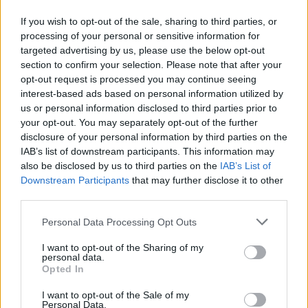
If you wish to opt-out of the sale, sharing to third parties, or
«Εμείς επιμένουμε ότι όλες τις απαντήσεις θα τις
processing of your personal or sensitive information for
δώσει η Δικαιοσύνη. Δεν προεξοφλούμε τίποτα.
targeted advertising by us, please use the below opt-out
Αφήστε τον ρόλο του εισαγγελέα στον
section to confirm your selection. Please note that after your
opt-out request is processed you may continue seeing
εισαγγελέα, μην βιάζεστε, και αν υπάρχει κάτι
interest-based ads based on personal information utilized by
άλλο η δικαιοσύνη θα αποφασίσει», υπογράμμισε.
us or personal information disclosed to third parties prior to
your opt-out. You may separately opt-out of the further
disclosure of your personal information by third parties on the
Αναφερόμενος στην τροπολογία για την ΕΡΤ, ο κ.
IAB’s list of downstream participants. This information may
Μαρινάκης σημείωσε ότι «καταφέραμε μετά τη
also be disclosed by us to third parties on the
IAB’s List of
σύμφωνη γνώμη όλων των κομμάτων να ρυθμιστεί
Downstream Participants
that may further disclose it to other
το θέμα με ένα νόμο που δίνει τη δυνατότητα και
third parties.
σε όσους έχουν τα αποδεικτικά στοιχεία να
Please note that this website/app uses one or more Google
Personal Data Processing Opt Outs
πατήσουν πάνω και να κάνουν χρήση».
services and may gather and store information including but
not limited to your visit or usage behaviour. You may click to
I want to opt-out of the Sharing of my
personal data.
grant or deny consent to Google and its third-party tags to
Opted In
use your data for below specified purposes in below Google
consent section.
I want to opt-out of the Sale of my
Personal Data.