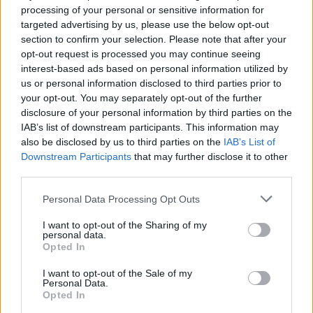
δήλωσαν σοκαρισμένοι. «Ζω εδώ καιρό τώρα και...
processing of your personal or sensitive information for
είναι απλώς θλιβερό», είπε μια 28χρονη κάτοικος
targeted advertising by us, please use the below opt-out
ζητώντας να μην κατονομασθεί.
section to confirm your selection. Please note that after your
opt-out request is processed you may continue seeing
interest-based ads based on personal information utilized by
Μια άλλη, η οποία δεν θέλησε ούτε αυτή να δώσει
us or personal information disclosed to third parties prior to
το όνομά της, είπε πως καταλαβαίνει το «θυμό»
your opt-out. You may separately opt-out of the further
των διαδηλωτών, όμως εξέφρασε τη λύπη της για
disclosure of your personal information by third parties on the
IAB’s list of downstream participants. This information may
το γεγονός ότι όλοι «οι ξένοι» θα μπαίνουν πλέον
also be disclosed by us to third parties on the
IAB’s List of
στο ίδιο τσουβάλι.
Downstream Participants
that may further disclose it to other
third parties.
Οι βιαιότητες αυτές ξέσπασαν αφού διαδόθηκε
Please note that this website/app uses one or more Google
Personal Data Processing Opt Outs
στα μέσα κοινωνικής δικτύωσης ένα βίντεο της
services and may gather and store information including but
επίθεσης με μαχαίρι που σημειώθηκε τη Δευτέρα,
not limited to your visit or usage behaviour. You may click to
I want to opt-out of the Sharing of my
personal data.
grant or deny consent to Google and its third-party tags to
το οποίο έδειχνε τον δράστη να κάθεται πάνω σ'
Opted In
use your data for below specified purposes in below Google
έναν άνδρα που είναι ξαπλωμένος καταγής και
consent section.
I want to opt-out of the Sale of my
αιμορραγεί, και να τον χτυπάει.
Personal Data.
Opted In