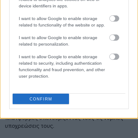
device identifiers in apps.
I want to allow Google to enable storage
related to functionality of the website or app.
I want to allow Google to enable storage
related to personalization.
I want to allow Google to enable storage
«Ρατσισμός»
related to security, including authentication
functionality and fraud prevention, and other
user protection.
Οι αρχές κατήγγειλαν το ρόλο των μέσων
κοινωνικής δικτύωσης και κατηγόρησαν
ορισμένους ότι υποκίνησαν το θυμό μέσω του
CONFIRM
Ίντερνετ. Η ρυθμιστική αρχή των μέσων μαζικής
ενημέρωσης Ofcom προειδοποίησε τις
πλατφόρμες υπενθυμίζοντάς τους τις νομικές
υποχρεώσεις τους.