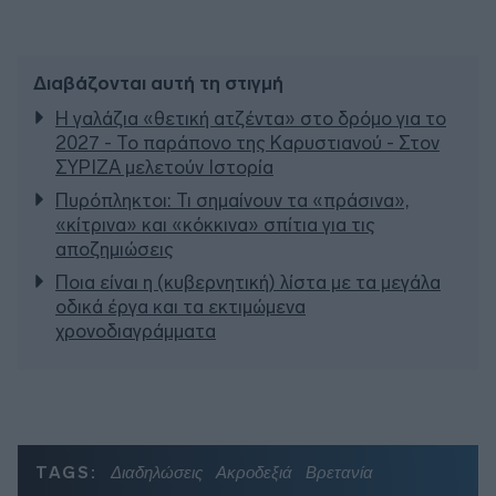
Διαβάζονται αυτή τη στιγμή
Η γαλάζια «θετική ατζέντα» στο δρόμο για το
2027 - Το παράπονο της Καρυστιανού - Στον
ΣΥΡΙΖΑ μελετούν Ιστορία
Πυρόπληκτοι: Τι σημαίνουν τα «πράσινα»,
«κίτρινα» και «κόκκινα» σπίτια για τις
αποζημιώσεις
Ποια είναι η (κυβερνητική) λίστα με τα μεγάλα
οδικά έργα και τα εκτιμώμενα
χρονοδιαγράμματα
TAGS:
Διαδηλώσεις
Ακροδεξιά
Βρετανία