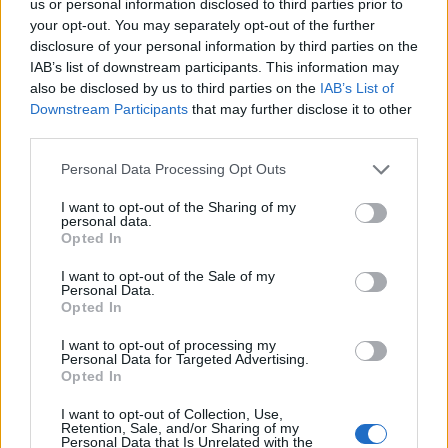
us or personal information disclosed to third parties prior to
your opt-out. You may separately opt-out of the further
disclosure of your personal information by third parties on the
IAB’s list of downstream participants. This information may
also be disclosed by us to third parties on the
IAB’s List of
Downstream Participants
that may further disclose it to other
third parties.
Please note that this website/app uses one or more Google
Personal Data Processing Opt Outs
services and may gather and store information including but
not limited to your visit or usage behaviour. You may click to
I want to opt-out of the Sharing of my
personal data.
grant or deny consent to Google and its third-party tags to
Opted In
use your data for below specified purposes in below Google
consent section.
I want to opt-out of the Sale of my
Personal Data.
Opted In
I want to opt-out of processing my
Personal Data for Targeted Advertising.
Διαβάζονται αυτή τη στιγμή
Opted In
Η χαμηλή… απόδοση Μητσοτάκη στις
στοιχηματικές - Ποιος επισκέφθηκε τα
I want to opt-out of Collection, Use,
Retention, Sale, and/or Sharing of my
πυρόπληκτα ζωάκια - Το μισογεμάτο ποτήρι
Personal Data that Is Unrelated with the