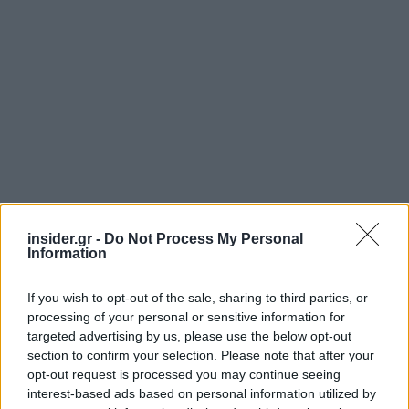
insider.gr -
Do Not Process My Personal
Information
If you wish to opt-out of the sale, sharing to third parties, or
Πηγή: ΑΠΕ-ΜΠΕ
processing of your personal or sensitive information for
targeted advertising by us, please use the below opt-out
Ακολουθήστε το
insider.gr στο Google News
και μάθετε
section to confirm your selection. Please note that after your
πρώτοι όλες τις
ειδήσεις
από την Ελλάδα και τον κόσμο.
opt-out request is processed you may continue seeing
interest-based ads based on personal information utilized by