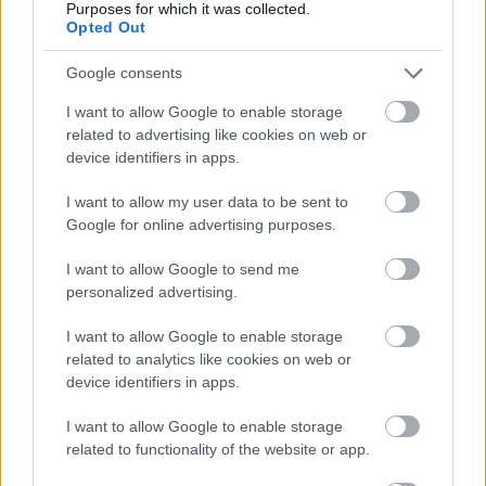
Purposes for which it was collected.
του ΣΥΡΙΖΑ
Opted Out
Ποια είναι η (κυβερνητική) λίστα με τα μεγάλα
οδικά έργα και τα εκτιμώμενα
Google consents
χρονοδιαγράμματα
I want to allow Google to enable storage
Δυτ. Αττική: Το χρονοδιάγραμμα
related to advertising like cookies on web or
αποκατάστασης μετά τη φωτιά - Στόχος η
device identifiers in apps.
έναρξη των έργων πριν τις 15/9
I want to allow my user data to be sent to
Google for online advertising purposes.
I want to allow Google to send me
personalized advertising.
TAGS:
Ισραήλ
Παλαιστίνη
Κυρώσεις
I want to allow Google to enable storage
related to analytics like cookies on web or
device identifiers in apps.
BEST OF
INTERNET
I want to allow Google to enable storage
related to functionality of the website or app.