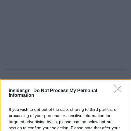
Η έκθεση βασίζεται σε στοιχεία που
συγκεντρώθηκαν από το
Πρόγραμμα
insider.gr -
Do Not Process My Personal
Information
Δεδομένων Συγκρούσεων της Ουψάλα
(UCDP), το οποίο συνδέεται με το Πανεπιστήμιο
If you wish to opt-out of the sale, sharing to third parties, or
της Ουψάλα. Διακρίνει τρεις κύριους τύπους
processing of your personal or sensitive information for
οργανωμένης βίας: συγκρούσεις στις οποίες
targeted advertising by us, please use the below opt-out
εμπλέκεται τουλάχιστον ένα κράτος, μη κρατικές
section to confirm your selection. Please note that after your