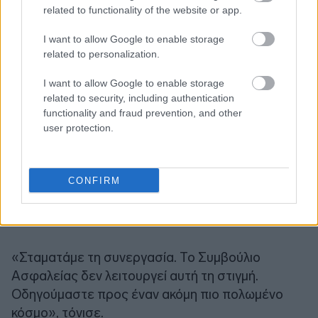
related to functionality of the website or app.
I want to allow Google to enable storage
related to personalization.
I want to allow Google to enable storage
«Υπάρχουν σαφώς περισσότερες εντάσεις στον
related to security, including authentication
κόσμο. Μπορούμε να πούμε χωρίς να κάνουμε
functionality and fraud prevention, and other
μεγάλο λάθος ότι οι ΗΠΑ είναι σε μεγάλο βαθμό
user protection.
υπεύθυνες. Δεν επιτίθενται μόνο και αυξάνουν τη
βία, αλλά υπάρχουν και τα εμπορικά εμπόδια που
έχουν επιβάλει» μετά την επιστροφή του
CONFIRM
Ντόναλντ Τραμπ στην προεδρία, υποστήριξε η
ερευνήτρια.
«Σταματάμε τη συνεργασία. Το Συμβούλιο
Ασφαλείας δεν λειτουργεί αυτή τη στιγμή.
Οδηγούμαστε προς έναν ακόμη πιο πολωμένο
κόσμο», τόνισε.