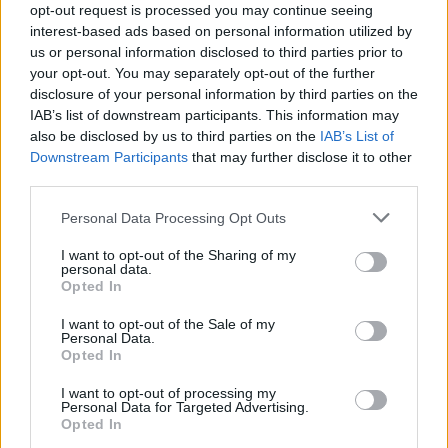
opt-out request is processed you may continue seeing
συγκρούσεις και μονομερή βία κατά πολιτών.
interest-based ads based on personal information utilized by
us or personal information disclosed to third parties prior to
Το Ισραήλ «είναι ξεκάθαρα μια από τις πιο
your opt-out. You may separately opt-out of the further
επιθετικές χώρες του κόσμου αυτή τη στιγμή»,
disclosure of your personal information by third parties on the
IAB’s list of downstream participants. This information may
σημείωσε η Ρούσταντ αναφερόμενη στην
also be disclosed by us to third parties on the
IAB’s List of
εμπλοκή του σε διάφορων ειδών συγκρούσεις
Downstream Participants
that may further disclose it to other
στη Γάζα, τη Συρία, τον Λίβανο, το Ιράν και
third parties.
εναντίον των ανταρτών Χούθι της Υεμένης.
Please note that this website/app uses one or more Google
Personal Data Processing Opt Outs
services and may gather and store information including but
Κάποια περιστατικά βίας αγνοούνται από τη
not limited to your visit or usage behaviour. You may click to
I want to opt-out of the Sharing of my
personal data.
grant or deny consent to Google and its third-party tags to
διεθνή κοινότητα σε μεγάλο βαθμό, όπως στην
Opted In
use your data for below specified purposes in below Google
Αϊτή (συμμορίες) ή στην Τανζανία (μετεκλογική
consent section.
I want to opt-out of the Sale of my
βία).
Personal Data.
Opted In
I want to opt-out of processing my
Personal Data for Targeted Advertising.
Opted In