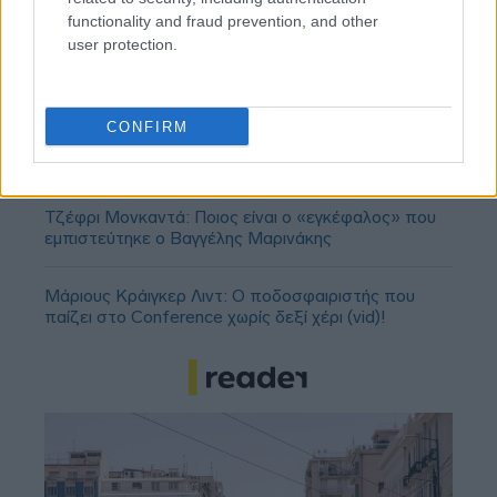
functionality and fraud prevention, and other
user protection.
ΣΕΦ: Επαναπροκηρύσσεται η ενεργειακή
CONFIRM
αναβάθμιση - Γιατί ακυρώθηκε ο πρώτος
διαγωνισμός
Τζέφρι Μονκαντά: Ποιος είναι ο «εγκέφαλος» που
εμπιστεύτηκε ο Βαγγέλης Μαρινάκης
Μάριους Κράιγκερ Λιντ: Ο ποδοσφαιριστής που
παίζει στο Conference χωρίς δεξί χέρι (vid)!