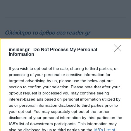
Ολόκληρο το άρθρο στο reader.gr
Ακολουθήστε το
insider.gr στο Google News
και μάθετε
insider.gr -
Do Not Process My Personal
Information
πρώτοι όλες τις
ειδήσεις
από την Ελλάδα και τον κόσμο.
If you wish to opt-out of the sale, sharing to third parties, or
processing of your personal or sensitive information for
targeted advertising by us, please use the below opt-out
section to confirm your selection. Please note that after your
opt-out request is processed you may continue seeing
interest-based ads based on personal information utilized by
us or personal information disclosed to third parties prior to
your opt-out. You may separately opt-out of the further
disclosure of your personal information by third parties on the
IAB’s list of downstream participants. This information may
also be disclosed by us to third parties on the
IAB’s List of