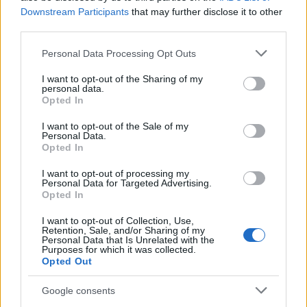
Downstream Participants
that may further disclose it to other
third parties.
Please note that this website/app uses one or more Google
Personal Data Processing Opt Outs
services and may gather and store information including but
not limited to your visit or usage behaviour. You may click to
I want to opt-out of the Sharing of my
personal data.
grant or deny consent to Google and its third-party tags to
Διαβάζονται αυτή τη στιγμή
Opted In
use your data for below specified purposes in below Google
Η γαλάζια «θετική ατζέντα» στο δρόμο για το
consent section.
I want to opt-out of the Sale of my
2027 - Το παράπονο της Καρυστιανού - Στον
Personal Data.
Opted In
ΣΥΡΙΖΑ μελετούν Ιστορία
Πυρόπληκτοι: Τι σημαίνουν τα «πράσινα»,
I want to opt-out of processing my
Personal Data for Targeted Advertising.
«κίτρινα» και «κόκκινα» σπίτια για τις
Opted In
αποζημιώσεις
Ποια είναι η (κυβερνητική) λίστα με τα μεγάλα
I want to opt-out of Collection, Use,
Retention, Sale, and/or Sharing of my
οδικά έργα και τα εκτιμώμενα
Personal Data that Is Unrelated with the
Purposes for which it was collected.
χρονοδιαγράμματα
Opted Out
Google consents