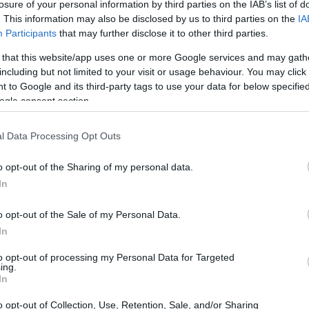
losure of your personal information by third parties on the IAB’s list of
. This information may also be disclosed by us to third parties on the
IA
15:01
Participants
that may further disclose it to other third parties.
ται με τις εξηγήσεις που δίνουν οι
 that this website/app uses one or more Google services and may gath
Τελευταίος που αναμένεται να βρεθεί
14:54
including but not limited to your visit or usage behaviour. You may click 
ά την δικογραφία, αρχηγός της ομάδας.
 to Google and its third-party tags to use your data for below specifi
ogle consent section.
14:47
l Data Processing Opt Outs
o opt-out of the Sharing of my personal data.
14:35
In
o opt-out of the Sale of my Personal Data.
14:31
In
to opt-out of processing my Personal Data for Targeted
14:28
ing.
In
o opt-out of Collection, Use, Retention, Sale, and/or Sharing