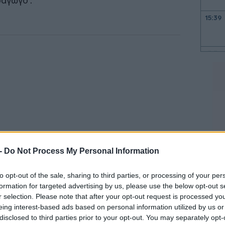
αγωγό .
15:39
15:30
15:28
15:24
 -
Do Not Process My Personal Information
15:12
to opt-out of the sale, sharing to third parties, or processing of your per
ογήθηκαν, η απόφαση των δικαστικών αρχών
formation for targeted advertising by us, please use the below opt-out s
r selection. Please note that after your opt-out request is processed y
ους περιοριστικούς όρους της απαγόρευσης
15:04
eing interest-based ads based on personal information utilized by us or
βολής χρηματικής εγγύησης από 5.000 έως
disclosed to third parties prior to your opt-out. You may separately opt-