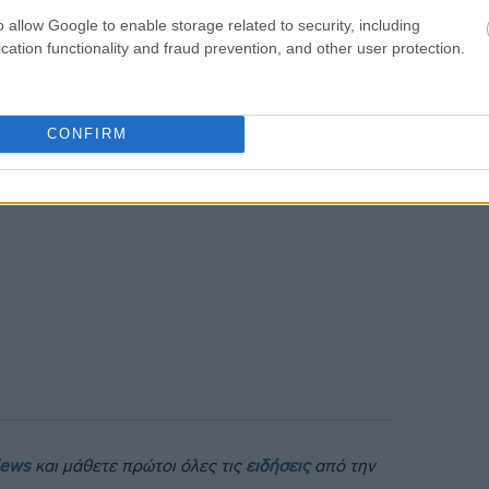
13:16
o allow Google to enable storage related to security, including
cation functionality and fraud prevention, and other user protection.
13:14
CONFIRM
13:07
News
και μάθετε πρώτοι όλες τις
ειδήσεις
από την