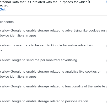
ersonal Data that Is Unrelated with the Purposes for which it
14:11
lected.
Out
14:05
consents
o allow Google to enable storage related to advertising like cookies on
evice identifiers in apps.
13:57
o allow my user data to be sent to Google for online advertising
s.
13:48
to allow Google to send me personalized advertising.
νελήφθησαν και οδηγήθηκαν την
αϊκή Εισαγγελία, 14 κατηγορούμενοι. Οι
o allow Google to enable storage related to analytics like cookies on
ενου αρχηγού, λόγω ηλικίας,
evice identifiers in apps.
13:40
ον του Ανακριτή .
o allow Google to enable storage related to functionality of the website
13:31
θεροι με τους περιοριστικούς όρους της
α και καταβολή εγγύησης 10.000 ευρώ
o allow Google to enable storage related to personalization.