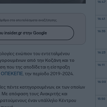
16:47
16:41
άρθρα στα αποτελέσματα αναζήτησης.
16:35
υ insider.gr στην Google
16:23
απολογίες ενώπιον του εντεταλμένου
γορουμένων από την Κοζάνη και το
16:11
ωση
που της αποδίδεται η είσπραξη
ν
ΟΠΕΚΕΠΕ
, την περίοδο 2019-2024.
16:00
ίες πέντε κατηγορουμένων, εκ των οποίων
. Με απόφαση τους Ανακριτής και
15:50
κρατούμενους έναν υπάλληλο Κέντρου