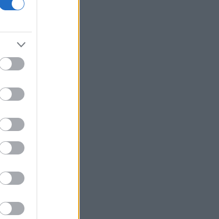
Trade Estates: Απόκτηση του 50% στο
Sofia South Ring Mall έναντι 49,35
εκατ. ευρώ
Τουρκία: Οι Big 4 του ποδοσφαίρου
χρωστούν 1 δισ. ευρώ - Πού βρίσκουν
τα χρήματα για «μεταγραφές
αεροδρομίου»
Κρι Κρι: Στα 0,428 ευρώ το καθαρό
μέρισμα - Στις 26 Αυγούστου η
πληρωμή
Βασιλακόπουλος: Στο «κόκκινο» η
Αττική για τον ιό του Δυτικού Νείλου -
Τι πρέπει να προσέχουν οι
παραθεριστές
Πολύ υψηλός κίνδυνος πυρκαγιάς
αύριο σε Κρήτη, Χίο, Σάμο και Ικαρία
Μπαρό για προεδρικές εκλογές: «Η
Γαλλία δε θα ανεχθεί καμία απόπειρα
ξένης ανάμιξης»