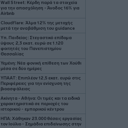
Wall Street: Κέρδη παρά τα στοιχεία
για την απασχόληση - Άνοδος 16% για
Airbnb
Cloudflare: Άλμα 12% της μετοχής
μετά την αναβάθμιση του guidance
Υπ. Παιδείας: Στεγαστικό επίδομα
ύψους 2,3 εκατ. ευρώ σε 1.120
φοιτητές του Πανεπιστημίου
Θεσσαλίας
Υεμένη: Νέα φονική επίθεση των Χούθι
μέσα σε δύο ημέρες
ΥΠΑΑΤ: Επιπλέον 12,5 εκατ. ευρώ στις
Περιφέρειες για την ενίσχυση της
βιοασφάλειας
Ακίνητα - Αθήνα: Οι τιμές και τα ειδικά
χαρακτηριστικά σε περιοχές του
ιστορικού - εμπορικού κέντρου
ΗΠΑ: Χάθηκαν 23.000 θέσεις εργασίας
τον Ιούλιο - Σημάδια επιδείνωσης στην