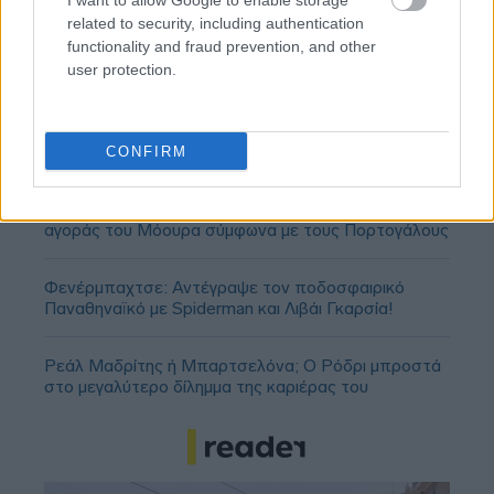
I want to allow Google to enable storage
related to security, including authentication
functionality and fraud prevention, and other
user protection.
CONFIRM
Ολυμπιακός: Πρόταση για δανεισμό και οψιόν
αγοράς του Μόουρα σύμφωνα με τους Πορτογάλους
Φενέρμπαχτσε: Αντέγραψε τον ποδοσφαιρικό
Παναθηναϊκό με Spiderman και Λιβάι Γκαρσία!
Ρεάλ Μαδρίτης ή Μπαρτσελόνα; Ο Ρόδρι μπροστά
στο μεγαλύτερο δίλημμα της καριέρας του