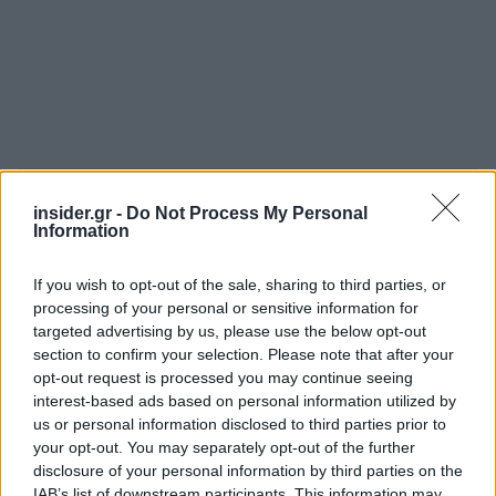
insider.gr -
Do Not Process My Personal
Πηγή: ΑΠΕ-ΜΠΕ
Information
Ακολουθήστε το
insider.gr στο Google News
και μάθετε
If you wish to opt-out of the sale, sharing to third parties, or
πρώτοι όλες τις
ειδήσεις
από την Ελλάδα και τον κόσμο.
processing of your personal or sensitive information for
targeted advertising by us, please use the below opt-out
section to confirm your selection. Please note that after your
opt-out request is processed you may continue seeing
interest-based ads based on personal information utilized by
us or personal information disclosed to third parties prior to
your opt-out. You may separately opt-out of the further
disclosure of your personal information by third parties on the
IAB’s list of downstream participants. This information may