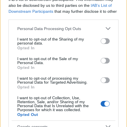
also be disclosed by us to third parties on the
IAB’s List of
Downstream Participants
that may further disclose it to other
third parties.
Please note that this website/app uses one or more Google
Personal Data Processing Opt Outs
services and may gather and store information including but
not limited to your visit or usage behaviour. You may click to
I want to opt-out of the Sharing of my
personal data.
grant or deny consent to Google and its third-party tags to
Opted In
use your data for below specified purposes in below Google
consent section.
I want to opt-out of the Sale of my
Personal Data.
Διαβάζονται αυτή τη στιγμή
Opted In
Η γαλάζια «θετική ατζέντα» στο δρόμο για το
I want to opt-out of processing my
2027 - Το παράπονο της Καρυστιανού - Στον
Personal Data for Targeted Advertising.
ΣΥΡΙΖΑ μελετούν Ιστορία
Opted In
Πυρόπληκτοι: Τι σημαίνουν τα «πράσινα»,
I want to opt-out of Collection, Use,
«κίτρινα» και «κόκκινα» σπίτια για τις
Retention, Sale, and/or Sharing of my
Personal Data that Is Unrelated with the
αποζημιώσεις
Purposes for which it was collected.
Opted Out
Ποια είναι η (κυβερνητική) λίστα με τα μεγάλα
οδικά έργα και τα εκτιμώμενα
Google consents