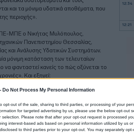
φανειακά υδατορεύματα και τους
12:34
ται και τα μόνιμα υδατικά αποθέματα, που
της περιοχής».
12:21
 ΑΠΕ-ΜΠΕ ο Νικήτας Μυλόπουλος,
ηχανικών Πανεπιστημίου Θεσσαλίας,
12:18
ίας και Ανάλυσης Υδατικών Συστημάτων.
ία μόνιμη κατάσταση των τελευταίων
ολο να φανταστεί κανείς το πώς οξύνεται το
12:12
ρονιές». Και εξηγεί:
11:57
 -
Do Not Process My Personal Information
11:51
to opt-out of the sale, sharing to third parties, or processing of your per
formation for targeted advertising by us, please use the below opt-out s
r selection. Please note that after your opt-out request is processed y
eing interest-based ads based on personal information utilized by us or
11:37
disclosed to third parties prior to your opt-out. You may separately opt-