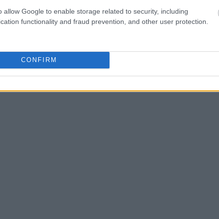
ι της ποιοτικής υποβάθμισης των νερών
o allow Google to enable storage related to security, including
της κάθε είδους αποβλήτων. Εδώ θα
cation functionality and fraud prevention, and other user protection.
ίσω ότι το ποσοτικό με το ποιοτικό
ς:
CONFIRM