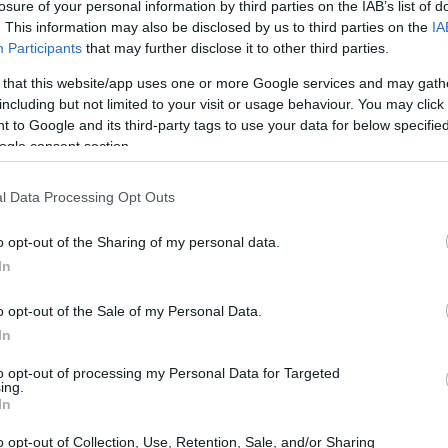
losure of your personal information by third parties on the IAB’s list of
11:26
. This information may also be disclosed by us to third parties on the
IA
Participants
that may further disclose it to other third parties.
11:16
 that this website/app uses one or more Google services and may gath
including but not limited to your visit or usage behaviour. You may click 
11:04
 to Google and its third-party tags to use your data for below specifi
ogle consent section.
ή άλλως υφίσταται σε όλες τις πεδινές
10:57
l Data Processing Opt Outs
λλά και Κάρλας) θα οξυνθεί, εφόσον δεν
ε όλον τον κύκλο της διαχείρισης του
o opt-out of the Sharing of my personal data.
10:48
αστροφής της υδατικής πολιτικής στον
In
 λεκάνης που ξεχάστηκαν, δίκτυα και
o opt-out of the Sale of my Personal Data.
ου δεν έγιναν ποτέ, συλλογικά αρδευτικά
10:36
In
ά έργα που είτε απεντάχθηκαν από τις
άστηκαν ποτέ, αλλά και σύγχρονες μέθοδοι
10:28
to opt-out of processing my Personal Data for Targeted
ing.
, όπως και ένας ευρύτερος σχεδιασμός
In
 λαμβάνει υπόψη του τόσο τις υδατικές
o opt-out of Collection, Use, Retention, Sale, and/or Sharing