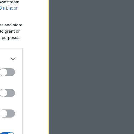
 downstream
Προς εκτύπωση το πολλαπλό βιβλίο
B’s List of
Γερμανία: Διευρύνεται το έλλειμα στο
εμπορικό ισοζύγιο με την Κίνα
er and store
to grant or
Τουρκία: Ζητεί από τη Ρωσία και την
ed purposes
Ουκρανία «μορατόριουμ» στις
επιθέσεις στα πλοία στη Μαύρη
Θάλασσα
Περού: Δεκατρείς νεκροί και τέσσερις
τραυματίες σε τροχαίο
Υεμένη: Οι Χούθι ανακοίνωσαν ότι
έπληξαν σαουδαραβικό διυλιστήριο
στην ακτή της Ερυθράς Θάλασσας
Καρτάλης: Η Ευρώπη θερμαίνεται
ταχύτερα από άλλες ηπείρους
ΠΑΣΟΚ: Η «Εστία» ανάλωσε τη μισή
ύλη της για να μην πει απολύτως
τίποτα και να επαναλάβει το
φαντασιόπληκτο ρεπορτάζ της