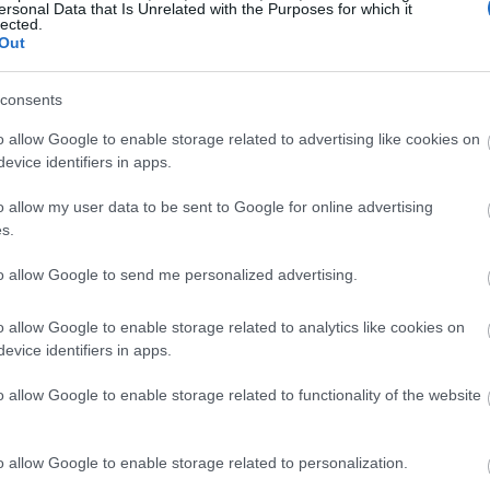
σο και τις νέες συνθήκες που επιβάλλει η
ersonal Data that Is Unrelated with the Purposes for which it
10:21
lected.
ίναι φυσικά τα προβλήματα στις περιοχές
Out
πό επιφανειακούς ταμιευτήρες, όπου το
09:47
άμεσο και οξύ. Στις περιοχές των
consents
 πρόβλημα της πτώσης στάθμης του
o allow Google to enable storage related to advertising like cookies on
φτάνει και τα 200 μέτρα!!) θα οξυνθεί
evice identifiers in apps.
09:35
στέρηση. Βέβαια, στις τελευταίες περιοχές
o allow my user data to be sent to Google for online advertising
 της ποιότητας του νερού, που είναι
s.
ην κατάσταση αυτή προστεθούν και οι
09:22
to allow Google to send me personalized advertising.
κής απορύθμισης καταλαβαίνουμε ότι το
ο».
09:12
o allow Google to enable storage related to analytics like cookies on
evice identifiers in apps.
ν Πηνειό ότι είναι «ένας από τους πιο
09:00
o allow Google to enable storage related to functionality of the website
 με τη μεγαλύτερη υδρολογική λεκάνη
φανής απόδειξη της διατάραξης του
o allow Google to enable storage related to personalization.
αυτής με εντονότατα τα σημάδια τόσο της