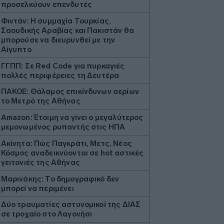
προσελκύουν επενδυτές
Φιντάν: Η συμμαχία Τουρκίας,
Σαουδικής Αραβίας και Πακιστάν θα
μπορούσε να διευρυνθεί με την
Αίγυπτο
ΓΓΠΠ: Σε Red Code για πυρκαγιές
πολλές περιφέρειες τη Δευτέρα
ΠΑΚΟΕ: Θάλαμος επικίνδυνων αερίων
το Μετρό της Αθήνας
Amazon: Έτοιμη να γίνει ο μεγαλύτερος
μεμονωμένος ρυπαντής στις ΗΠΑ
Ακίνητα: Πώς Παγκράτι, Μετς, Νέος
Κόσμος αναδεικνύονται σε hot αστικές
γειτονιές της Αθήνας
Μαρινάκης: Το δημογραφικό δεν
μπορεί να περιμένει
Δύο τραυματίες αστυνομικοί της ΔΙΑΣ
σε τροχαίο στο Λαγονήσι