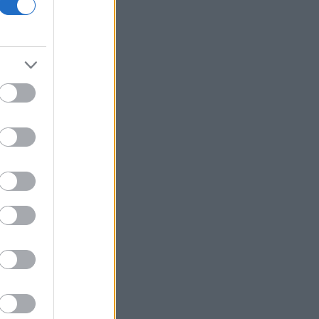
Ιράν: Η Τεχεράνη θέτει όρους για
οποιοδήποτε εκ νέου άνοιγμα των
Στενών του Ορμούζ
Δεύτερη πηγή εισοδήματος για τους
επαγγελματίες ψαράδες ο αλιευτικός
τουρισμός
Το κομμάτι πύραυλου που
προσέκρουσε στη Σελήνη γίνεται
χρυσή ευκαιρία μελέτης για ειδικούς
επιστήμονες
Υπ. Μεταφορών: Οριστική λύση στο
ζήτημα των πινακίδων κυκλοφορίας
Τράπεζες: Στα 15 δισ. ευρώ ο στόχος
για νέα δάνεια το 2026
Γερμανία: Επεκτείνεται η έρευνα για
την ασφάλεια από τα drones μετά το
περιστατικό σε αεροδρόμιο