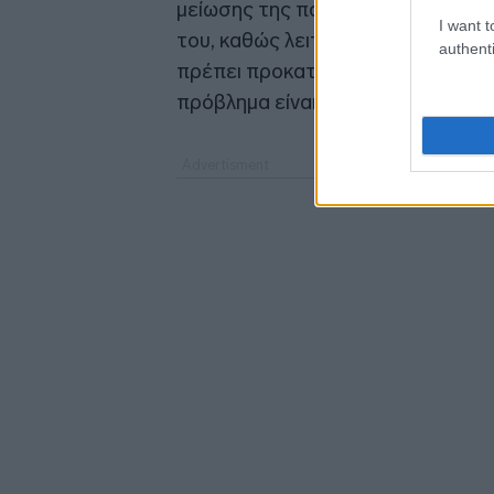
μείωσης της παροχής του, όσο κα
I want t
του, καθώς λειτουργεί ως αποδέκ
authenti
πρέπει προκαταβολικά να διευκριν
πρόβλημα είναι αλληλένδετα καθώ